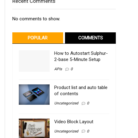
Recent Comments
No comments to show.
POPULAR
COMMENTS
How to Autostart Sulphur-
2-base 5-Minute Setup
APIs
0
Product list and auto table
of contents
Uncategorized
0
Video Block Layout
Uncategorized
0