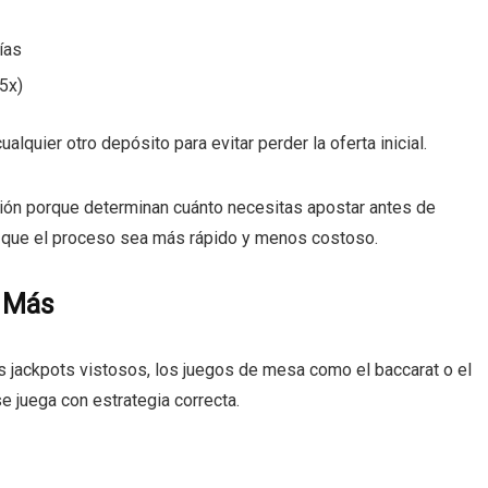
ías
5x)
alquier otro depósito para evitar perder la oferta inicial.
ción porque determinan cuánto necesitas apostar antes de
ce que el proceso sea más rápido y menos costoso.
 Más
 jackpots vistosos, los juegos de mesa como el baccarat o el
 juega con estrategia correcta.