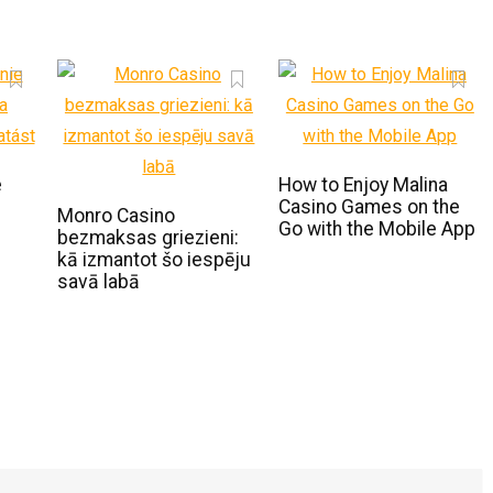
e
How to Enjoy Malina
Casino Games on the
Monro Casino
Go with the Mobile App
bezmaksas griezieni:
kā izmantot šo iespēju
savā labā