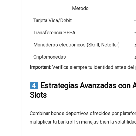
Método
Tarjeta Visa/Debit
Transferencia SEPA
Monederos electrónicos (Skrill, Neteller)
Criptomonedas
Important:
Verifica siempre tu identidad antes del 
Estrategias Avanzadas con Ap
Slots
Combinar bonos deportivos ofrecidos por plataf
multiplicar tu bankroll si manejas bien la volatilidad