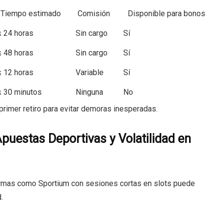
Tiempo estimado
Comisión
Disponible para bonos
≤ 24 horas
Sin cargo
Sí
≤ 48 horas
Sin cargo
Sí
≤ 12 horas
Variable
Sí
≤ 30 minutos
Ninguna
No
primer retiro para evitar demoras inesperadas.
uestas Deportivas y Volatilidad en
ormas como Sportium con sesiones cortas en slots puede
.