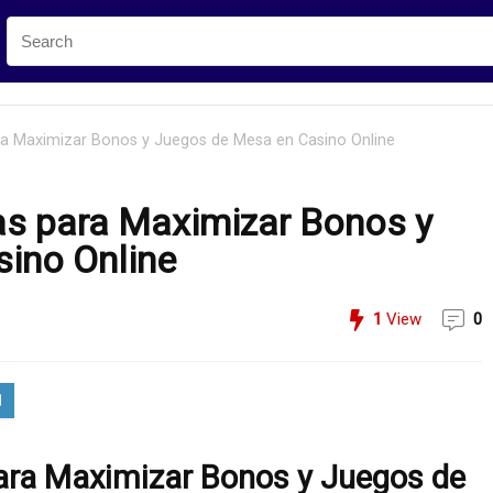
ra Maximizar Bonos y Juegos de Mesa en Casino Online
as para Maximizar Bonos y
ino Online
1
View
0
ara Maximizar Bonos y Juegos de