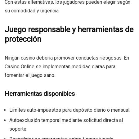
Con estas alternativas, los jugadores pueden elegir según
su comodidad y urgencia.
Juego responsable y herramientas de
protección
Ningún casino debería promover conductas riesgosas. En
Casino Online se implementan medidas claras para
fomentar el juego sano.
Herramientas disponibles
Límites auto‑impuestos para depósito diario o mensual.
Autoexclusión temporal mediante solicitud directa al
soporte.