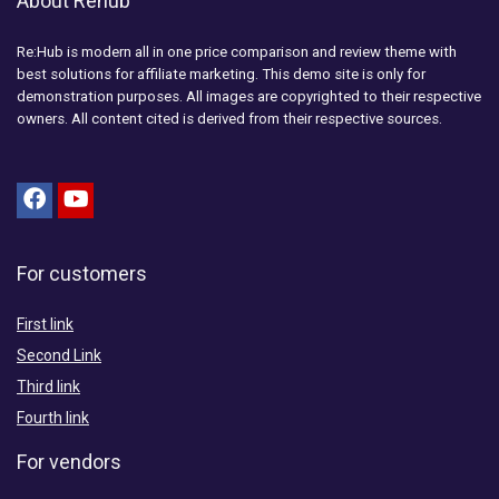
About Rehub
Re:Hub is modern all in one price comparison and review theme with
best solutions for affiliate marketing. This demo site is only for
demonstration purposes. All images are copyrighted to their respective
owners. All content cited is derived from their respective sources.
For customers
First link
Second Link
Third link
Fourth link
For vendors