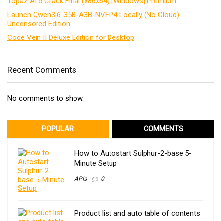
Topaz AI 5 Crack Final (x86x64) [Windows] Premium
Launch Qwen3.6-35B-A3B-NVFP4 Locally (No Cloud)
Uncensored Edition
Code Vein II Deluxe Edition for Desktop
Recent Comments
No comments to show.
POPULAR
COMMENTS
How to Autostart Sulphur-2-base 5-
Minute Setup
APIs
0
Product list and auto table of contents