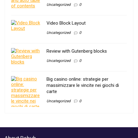
Uncategorized
0
Video Block Layout
Uncategorized
0
Review with Gutenberg blocks
Uncategorized
0
Big casino online: strategie per
massimizzare le vincite nei giochi di
carte
Uncategorized
0