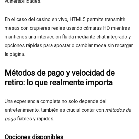
vulnerabilidades.
En el caso del casino en vivo, HTML5 permite transmitir
mesas con crupieres reales usando cámaras HD mientras
mantienes una interacción fluida mediante chat integrado y
opciones rápidas para apostar o cambiar mesa sin recargar
la página.
Métodos de pago y velocidad de
retiro: lo que realmente importa
Una experiencia completa no solo depende del
entretenimiento; también es crucial contar con
métodos de
pago
fiables y rápidos.
Opciones disponibles