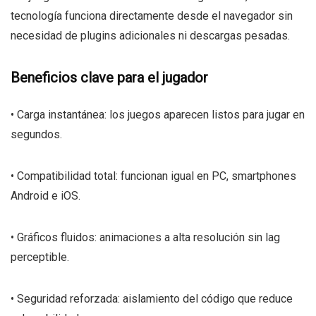
tecnología funciona directamente desde el navegador sin
necesidad de plugins adicionales ni descargas pesadas.
Beneficios clave para el jugador
• Carga instantánea: los juegos aparecen listos para jugar en
segundos.
• Compatibilidad total: funcionan igual en PC, smartphones
Android e iOS.
• Gráficos fluidos: animaciones a alta resolución sin lag
perceptible.
• Seguridad reforzada: aislamiento del código que reduce