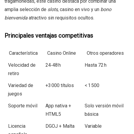
tragamonedas, este casino destaca por combinar una
amplia selección de
slots
, casino en vivo y un
bono
bienvenida
atractivo sin requisitos ocultos.
Principales ventajas competitivas
Característica
Casino Online
Otros operadores
Velocidad de
24‑48 h
Hasta 72 h
retiro
Variedad de
+3 000 títulos
< 1 500
juegos
Soporte móvil
App nativa +
Solo versión móvil
HTML5
básica
Licencia
DGOJ + Malta
Variable