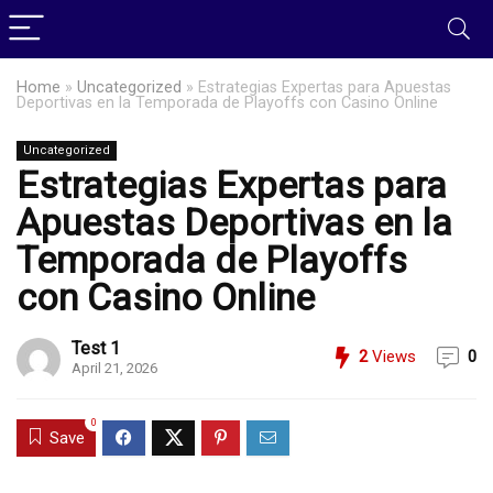
Home
»
Uncategorized
»
Estrategias Expertas para Apuestas
Deportivas en la Temporada de Playoffs con Casino Online
Uncategorized
Estrategias Expertas para
Apuestas Deportivas en la
Temporada de Playoffs
con Casino Online
Test 1
2
Views
0
April 21, 2026
0
Save