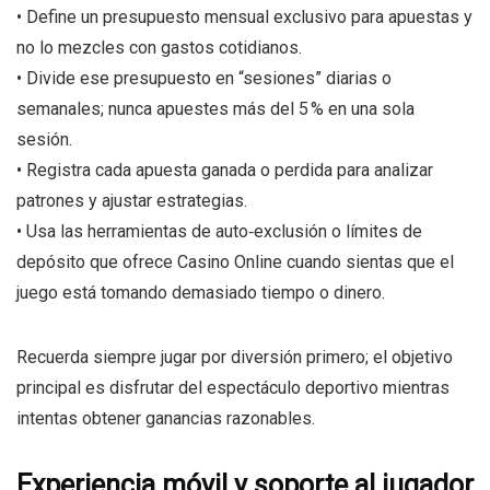
• Define un presupuesto mensual exclusivo para apuestas y
no lo mezcles con gastos cotidianos.
• Divide ese presupuesto en “sesiones” diarias o
semanales; nunca apuestes más del 5 % en una sola
sesión.
• Registra cada apuesta ganada o perdida para analizar
patrones y ajustar estrategias.
• Usa las herramientas de auto‑exclusión o límites de
depósito que ofrece Casino Online cuando sientas que el
juego está tomando demasiado tiempo o dinero.
Recuerda siempre jugar por diversión primero; el objetivo
principal es disfrutar del espectáculo deportivo mientras
intentas obtener ganancias razonables.
Experiencia móvil y soporte al jugador