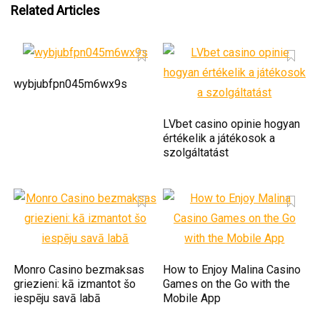
Related Articles
wybjubfpn045m6wx9s
LVbet casino opinie hogyan
értékelik a játékosok a
szolgáltatást
Monro Casino bezmaksas
How to Enjoy Malina Casino
griezieni: kā izmantot šo
Games on the Go with the
iespēju savā labā
Mobile App