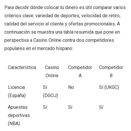
Para decidir dónde colocar tu dinero es útil comparar varios
criterios clave: variedad de deportes, velocidad de retiro,
calidad del servicio al cliente y ofertas promocionales. A
continuación se muestra una tabla resumida que pone en
perspectiva a Casino Online contra dos competidores
populares en el mercado hispano:
Característica
Casino
Competidor
Competidor
Online
A
B
Licencia
Sí
No
Sí (UKGC)
(España)
(DGOJ)
Apuestas
Sí
Sí
Sí
deportivas
(NBA)