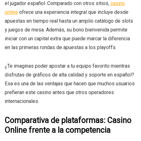
el jugador español. Comparado con otros sitios,
casino
online
ofrece una experiencia integral que incluye desde
apuestas en tiempo real hasta un amplio catálogo de slots
y juegos de mesa. Además, su bono bienvenida permite
iniciar con un capital extra que puede marcar la diferencia
en las primeras rondas de apuestas a los playoffs.
¿Te imaginas poder apostar a tu equipo favorito mientras
disfrutas de gráficos de alta calidad y soporte en español?
Esa es una de las ventajas que hacen que muchos usuarios
prefieran este casino antes que otros operadores
internacionales.
Comparativa de plataformas: Casino
Online frente a la competencia