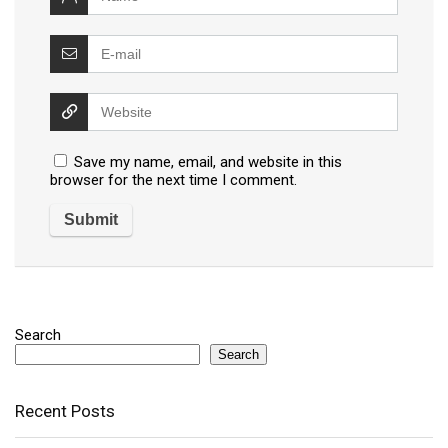
Save my name, email, and website in this
browser for the next time I comment.
Search
Search
Recent Posts