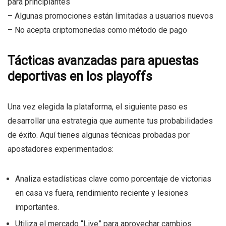
para principiantes
– Algunas promociones están limitadas a usuarios nuevos
– No acepta criptomonedas como método de pago
Tácticas avanzadas para apuestas
deportivas en los playoffs
Una vez elegida la plataforma, el siguiente paso es
desarrollar una estrategia que aumente tus probabilidades
de éxito. Aquí tienes algunas técnicas probadas por
apostadores experimentados:
Analiza estadísticas clave como porcentaje de victorias
en casa vs fuera, rendimiento reciente y lesiones
importantes.
Utiliza el mercado “Live” para aprovechar cambios