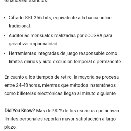
estándares estrictos:
Cifrado SSL 256‑bits, equivalente a la banca online
tradicional.
Auditorías mensuales realizadas por eCOGRA para
garantizar imparcialidad.
Herramientas integradas de juego responsable como
límites diarios y auto‑exclusión temporal o permanente.
En cuanto a los tiempos de retiro, la mayoría se procesa
entre 24‑48 horas, mientras que métodos instantáneos
como billeteras electrónicas llegan al minuto siguiente.
Did You Know?
Más del 90 % de los usuarios que activan
límites personales reportan mayor satisfacción a largo
plazo.