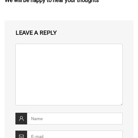
We will be happy to hear your thoughts
LEAVE A REPLY