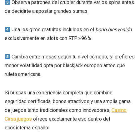
Observa patrones del crupier durante varios spins antes
de decidirte a apostar grandes sumas.
Usa los giros gratuitos incluidos en el
bono bienvenida
exclusivamente en slots con RTP ≥ 96 %.
Cambia entre mesas según tu nivel cómodo; si prefieres
menor volatilidad opta por blackjack europeo antes que
ruleta americana.
Si buscas una experiencia completa que combine
seguridad certificada, bonos atractivos y una amplia gama
de juegos tanto tradicionales como innovadores,
Casino
Cirsa juegos
ofrece exactamente eso dentro del
ecosistema español.​