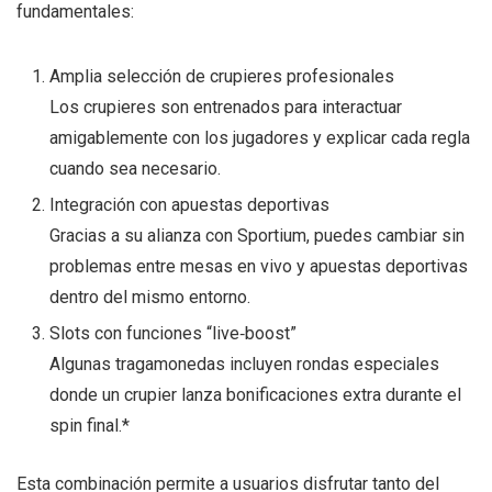
fundamentales:
Amplia selección de crupieres profesionales
Los crupieres son entrenados para interactuar
amigablemente con los jugadores y explicar cada regla
cuando sea necesario.
Integración con apuestas deportivas
Gracias a su alianza con Sportium, puedes cambiar sin
problemas entre mesas en vivo y apuestas deportivas
dentro del mismo entorno.
Slots con funciones “live‑boost”
Algunas tragamonedas incluyen rondas especiales
donde un crupier lanza bonificaciones extra durante el
spin final.*
Esta combinación permite a usuarios disfrutar tanto del