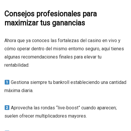
Consejos profesionales para
maximizar tus ganancias
Ahora que ya conoces las fortalezas del casino en vivo y
cómo operar dentro del mismo entorno seguro, aquí tienes
algunas recomendaciones finales para elevar tu
rentabilidad:
Gestiona siempre tu bankroll estableciendo una cantidad
máxima diaria.
Aprovecha las rondas “live‑boost” cuando aparecen;
suelen ofrecer multiplicadores mayores.