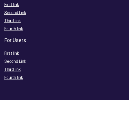
First link
Second Link
Third link
Fourth link
For Users
First link
Second Link
Third link
Fourth link