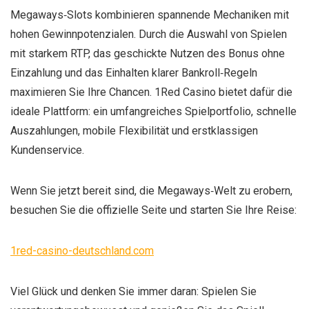
Megaways‑Slots kombinieren spannende Mechaniken mit
hohen Gewinnpotenzialen. Durch die Auswahl von Spielen
mit starkem RTP, das geschickte Nutzen des Bonus ohne
Einzahlung und das Einhalten klarer Bankroll‑Regeln
maximieren Sie Ihre Chancen. 1Red Casino bietet dafür die
ideale Plattform: ein umfangreiches Spielportfolio, schnelle
Auszahlungen, mobile Flexibilität und erstklassigen
Kundenservice.
Wenn Sie jetzt bereit sind, die Megaways‑Welt zu erobern,
besuchen Sie die offizielle Seite und starten Sie Ihre Reise:
1red-casino-deutschland.com
Viel Glück und denken Sie immer daran: Spielen Sie