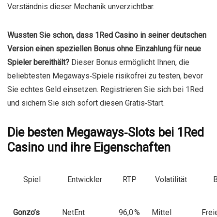
Verständnis dieser Mechanik unverzichtbar.
Wussten Sie schon, dass 1Red Casino in seiner deutschen
Version einen speziellen Bonus ohne Einzahlung für neue
Spieler bereithält?
Dieser Bonus ermöglicht Ihnen, die
beliebtesten Megaways‑Spiele risikofrei zu testen, bevor
Sie echtes Geld einsetzen. Registrieren Sie sich bei 1Red
und sichern Sie sich sofort diesen Gratis‑Start.
Die besten Megaways‑Slots bei 1Red
Casino und ihre Eigenschaften
Spiel
Entwickler
RTP
Volatilität
Gonzo’s
NetEnt
96,0 %
Mittel
Freie