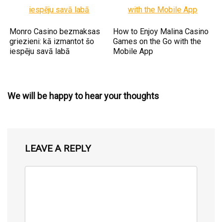
Monro Casino bezmaksas
How to Enjoy Malina Casino
griezieni: kā izmantot šo
Games on the Go with the
iespēju savā labā
Mobile App
We will be happy to hear your thoughts
LEAVE A REPLY