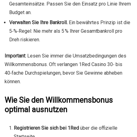
Gesamteinsätze. Passen Sie den Einsatz pro Linie Ihrem
Budget an.
Verwalten Sie Ihre Bankroll.
Ein bewährtes Prinzip ist die
5‑%‑Regel: Nie mehr als 5 % Ihrer Gesamtbankroll pro
Dreh riskieren.
Important:
Lesen Sie immer die Umsatzbedingungen des
Willkommensbonus. Oft verlangen 1Red Casino 30‑ bis
40‑fache Durchspielungen, bevor Sie Gewinne abheben
können.
Wie Sie den Willkommensbonus
optimal ausnutzen
Registrieren Sie sich bei 1Red
über die offizielle
Startseite.