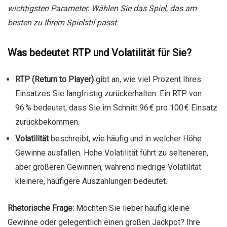
wichtigsten Parameter. Wählen Sie das Spiel, das am
besten zu Ihrem Spielstil passt.
Was bedeutet RTP und Volatilität für Sie?
RTP (Return to Player)
gibt an, wie viel Prozent Ihres
Einsatzes Sie langfristig zurückerhalten. Ein RTP von
96 % bedeutet, dass Sie im Schnitt 96 € pro 100 € Einsatz
zurückbekommen.
Volatilität
beschreibt, wie häufig und in welcher Höhe
Gewinne ausfallen. Hohe Volatilität führt zu selteneren,
aber größeren Gewinnen, während niedrige Volatilität
kleinere, häufigere Auszahlungen bedeutet.
Rhetorische Frage:
Möchten Sie lieber häufig kleine
Gewinne oder gelegentlich einen großen Jackpot? Ihre