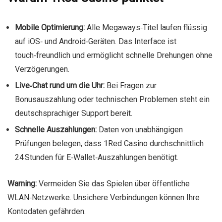
Mobile Optimierung:
Alle Megaways‑Titel laufen flüssig
auf iOS‑ und Android‑Geräten. Das Interface ist
touch‑freundlich und ermöglicht schnelle Drehungen ohne
Verzögerungen.
Live‑Chat rund um die Uhr:
Bei Fragen zur
Bonusauszahlung oder technischen Problemen steht ein
deutschsprachiger Support bereit.
Schnelle Auszahlungen:
Daten von unabhängigen
Prüfungen belegen, dass 1Red Casino durchschnittlich
24 Stunden für E‑Wallet‑Auszahlungen benötigt.
Warning:
Vermeiden Sie das Spielen über öffentliche
WLAN‑Netzwerke. Unsichere Verbindungen können Ihre
Kontodaten gefährden.