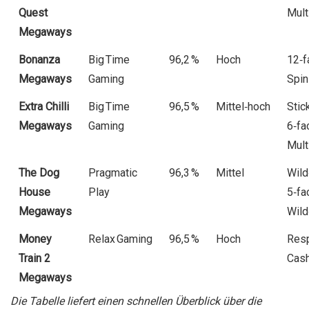
Quest
Mult
Megaways
Bonanza
Big Time
96,2 %
Hoch
12‑f
Megaways
Gaming
Spin
Extra Chilli
Big Time
96,5 %
Mittel‑hoch
Stic
Megaways
Gaming
6‑fa
Mult
The Dog
Pragmatic
96,3 %
Mittel
Wild
House
Play
5‑fa
Megaways
Wild
Money
Relax Gaming
96,5 %
Hoch
Resp
Train 2
Cas
Megaways
Die Tabelle liefert einen schnellen Überblick über die