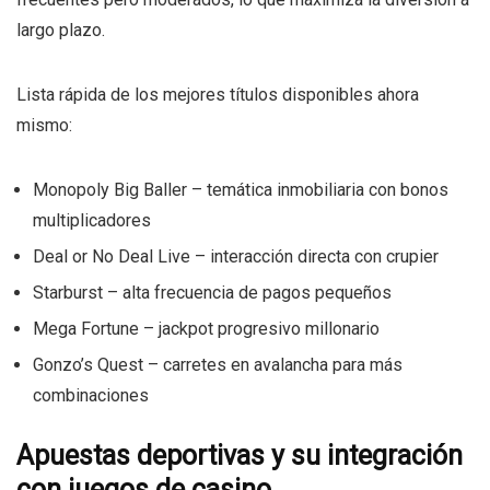
largo plazo.
Lista rápida de los mejores títulos disponibles ahora
mismo:
Monopoly Big Baller – temática inmobiliaria con bonos
multiplicadores
Deal or No Deal Live – interacción directa con crupier
Starburst – alta frecuencia de pagos pequeños
Mega Fortune – jackpot progresivo millonario
Gonzo’s Quest – carretes en avalancha para más
combinaciones
Apuestas deportivas y su integración
con juegos de casino