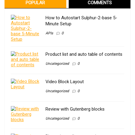
POPULAR
COMMENTS
How to Autostart Sulphur-2-base 5-
Minute Setup
APIs
0
Product list and auto table of contents
Uncategorized
0
Video Block Layout
Uncategorized
0
Review with Gutenberg blocks
Uncategorized
0