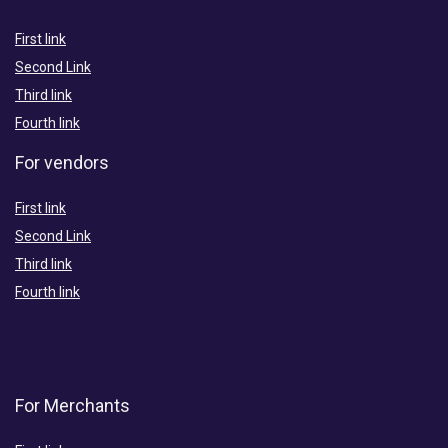
First link
Second Link
Third link
Fourth link
For vendors
First link
Second Link
Third link
Fourth link
For Merchants