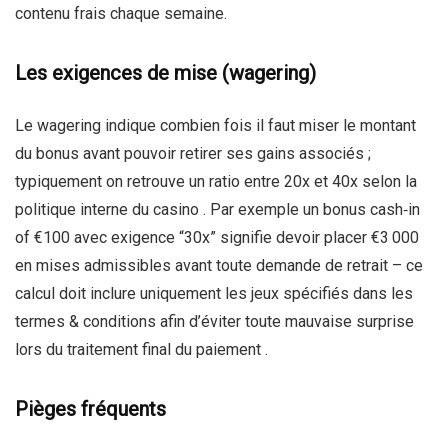
contenu frais chaque semaine.
Les exigences de mise (wagering)
Le wagering indique combien fois il faut miser le montant
du bonus avant pouvoir retirer ses gains associés ;
typiquement on retrouve un ratio entre 20x et 40x selon la
politique interne du casino . Par exemple un bonus cash‑in
of €100 avec exigence “30x” signifie devoir placer €3 000
en mises admissibles avant toute demande de retrait – ce
calcul doit inclure uniquement les jeux spécifiés dans les
termes & conditions afin d’éviter toute mauvaise surprise
lors du traitement final du paiement .
Pièges fréquents