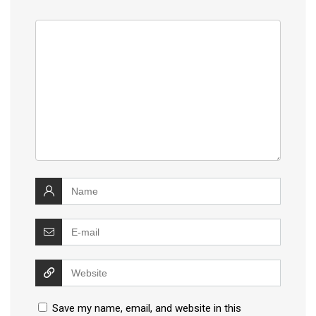
Save my name, email, and website in this