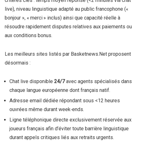
critères clés : temps moyen réponse (<​2 minutes via chat
live), niveau linguistique adapté au public francophone («
bonjour », « merci » inclus) ainsi que capacité réelle à
résoudre rapidement disputes relatives aux paiements ou
aux conditions bonus.
Les meilleurs sites listés par Basketnews.Net proposent
désormais :
Chat live disponible
24/7
avec agents spécialisés dans
chaque langue européenne dont français natif.
Adresse email dédiée répondant sous <​12 heures
ouvrées même durant week‑ends.
Ligne téléphonique directe exclusivement réservée aux
joueurs français afin d’éviter toute barrière linguistique
durant appels critiques liés aux retraits urgents.