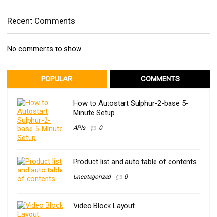
Recent Comments
No comments to show.
POPULAR
COMMENTS
How to Autostart Sulphur-2-base 5-
Minute Setup
APIs
0
Product list and auto table of contents
Uncategorized
0
Video Block Layout