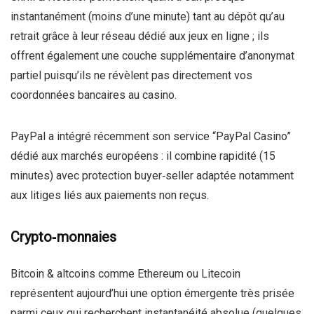
instantanément (moins d’une minute) tant au dépôt qu’au
retrait grâce à leur réseau dédié aux jeux en ligne ; ils
offrent également une couche supplémentaire d’anonymat
partiel puisqu’ils ne révèlent pas directement vos
coordonnées bancaires au casino.
PayPal a intégré récemment son service “PayPal Casino”
dédié aux marchés européens : il combine rapidité (15
minutes) avec protection buyer‑seller adaptée notamment
aux litiges liés aux paiements non reçus.
Crypto‑monnaies
Bitcoin & altcoins comme Ethereum ou Litecoin
représentent aujourd’hui une option émergente très prisée
parmi ceux qui recherchent instantanéité absolue (quelques