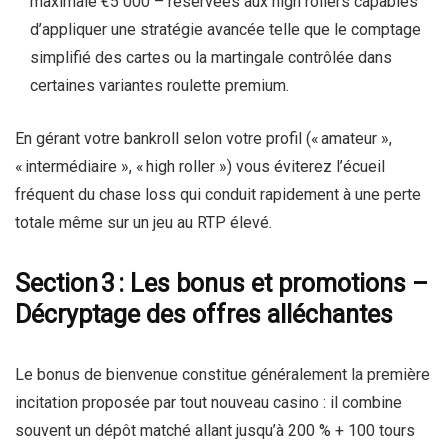
maximale €5 000 – réservées aux high rollers capables
d’appliquer une stratégie avancée telle que le comptage
simplifié des cartes ou la martingale contrôlée dans
certaines variantes roulette premium.
En gérant votre bankroll selon votre profil (« amateur »,
« intermédiaire », « high roller ») vous éviterez l’écueil
fréquent du chase loss qui conduit rapidement à une perte
totale même sur un jeu au RTP élevé.
Section 3 : Les bonus et promotions –
Décryptage des offres alléchantes
Le bonus de bienvenue constitue généralement la première
incitation proposée par tout nouveau casino : il combine
souvent un dépôt matché allant jusqu’à 200 % + 100 tours