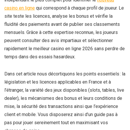
casino en ligne
qui correspond à chaque profil de joueur. Le
site teste les licences, analyse les bonus et vérifie la
fluidité des paiements avant de publier ses classements
mensuels. Grâce à cette expertise reconnue, les joueurs
peuvent consulter des avis impartiaux et sélectionner
rapidement le meilleur casino en ligne 2026 sans perdre de
temps dans des essais hasardeux.
Dans cet article nous décortiquons les points essentiels : la
législation et les licences applicables en France et à
l’étranger, la variété des jeux disponibles (slots, tables, live
dealer), les mécanismes des bonus et leurs conditions de
mise, la sécurité des transactions ainsi que l’expérience
client et mobile. Vous disposerez ainsi d’un guide pas à
pas pour jouer sereinement tout en maximisant vos