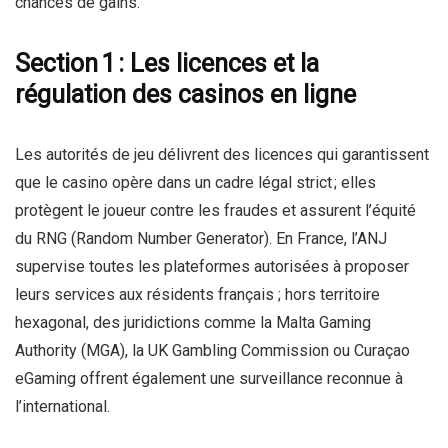
chances de gains.
Section 1 : Les licences et la
régulation des casinos en ligne
Les autorités de jeu délivrent des licences qui garantissent
que le casino opère dans un cadre légal strict ; elles
protègent le joueur contre les fraudes et assurent l’équité
du RNG (Random Number Generator). En France, l’ANJ
supervise toutes les plateformes autorisées à proposer
leurs services aux résidents français ; hors territoire
hexagonal, des juridictions comme la Malta Gaming
Authority (MGA), la UK Gambling Commission ou Curaçao
eGaming offrent également une surveillance reconnue à
l’international.