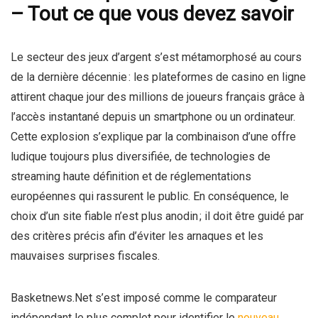
– Tout ce que vous devez savoir
Le secteur des jeux d’argent s’est métamorphosé au cours
de la dernière décennie : les plateformes de casino en ligne
attirent chaque jour des millions de joueurs français grâce à
l’accès instantané depuis un smartphone ou un ordinateur.
Cette explosion s’explique par la combinaison d’une offre
ludique toujours plus diversifiée, de technologies de
streaming haute définition et de réglementations
européennes qui rassurent le public. En conséquence, le
choix d’un site fiable n’est plus anodin ; il doit être guidé par
des critères précis afin d’éviter les arnaques et les
mauvaises surprises fiscales.
Basketnews.Net s’est imposé comme le comparateur
indépendant le plus complet pour identifier le
nouveau