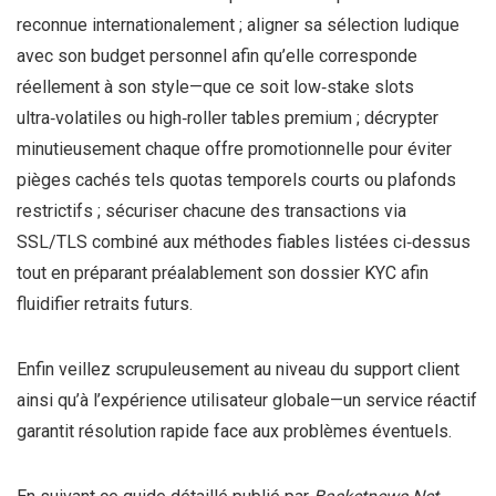
reconnue internationalement ; aligner sa sélection ludique
avec son budget personnel afin qu’elle corresponde
réellement à son style—que ce soit low‑stake slots
ultra‑volatiles ou high‑roller tables premium ; décrypter
minutieusement chaque offre promotionnelle pour éviter
pièges cachés tels quotas temporels courts ou plafonds
restrictifs ; sécuriser chacune des transactions via
SSL/TLS combiné aux méthodes fiables listées ci‑dessus
tout en préparant préalablement son dossier KYC afin
fluidifier retraits futurs.
Enfin veillez scrupuleusement au niveau du support client
ainsi qu’à l’expérience utilisateur globale—un service réactif
garantit résolution rapide face aux problèmes éventuels.