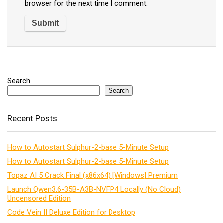
browser for the next time I comment.
Search
Search
Recent Posts
How to Autostart Sulphur-2-base 5-Minute Setup
How to Autostart Sulphur-2-base 5-Minute Setup
Topaz AI 5 Crack Final (x86x64) [Windows] Premium
Launch Qwen3.6-35B-A3B-NVFP4 Locally (No Cloud)
Uncensored Edition
Code Vein II Deluxe Edition for Desktop