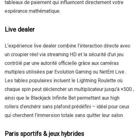
tableaux de paiement qui influencent directement votre
espérance mathématique.​
Live dealer
L’expérience live dealer combine l’interaction directe avec
un croupier réel via streaming HD et la sécurité d’un jeu
contrôlé par une autorité officielle grâce aux caméras
multiples utilisées par Evolution Gaming ou NetEnt Live .
Les tables populaires incluent le Lightning Roulette où
chaque spin peut déclencher un multiplicateur jusqu’à ×500 ,
ainsi que le Blackjack Infinite Bet permettant aux high
rollers d’enchérir sans plafond prédéfini – idéal pour ceux
qui cherchent l’immersion totale sans quitter leur salon.
Paris sportifs & jeux hybrides