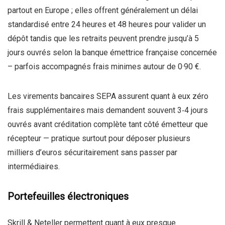
partout en Europe ; elles offrent généralement un délai
standardisé entre 24 heures et 48 heures pour valider un
dépôt tandis que les retraits peuvent prendre jusqu’à 5
jours ouvrés selon la banque émettrice française concernée
– parfois accompagnés frais minimes autour de 0·90 €.
Les virements bancaires SEPA assurent quant à eux zéro
frais supplémentaires mais demandent souvent 3‑4 jours
ouvrés avant créditation complète tant côté émetteur que
récepteur — pratique surtout pour déposer plusieurs
milliers d’euros sécuritairement sans passer par
intermédiaires.
Portefeuilles électroniques
Skrill & Neteller permettent quant à eux presque