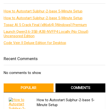
How to Autostart Sulphur-2-base 5-Minute Setup
How to Autostart Sulphur-2-base 5-Minute Setup
Topaz AI 5 Crack Final (x86x64) [Windows] Premium
Launch Qwen3.6-35B-A3B-NVFP4 Locally (No Cloud)
Uncensored Edition
Code Vein II Deluxe Edition for Desktop
Recent Comments
No comments to show.
POPULAR
COMMENTS
How to Autostart Sulphur-2-base 5-
Minute Setup