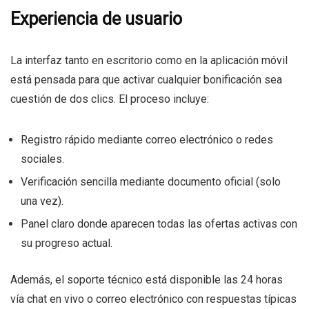
Experiencia de usuario
La interfaz tanto en escritorio como en la aplicación móvil
está pensada para que activar cualquier bonificación sea
cuestión de dos clics. El proceso incluye:
Registro rápido mediante correo electrónico o redes
sociales.
Verificación sencilla mediante documento oficial (solo
una vez).
Panel claro donde aparecen todas las ofertas activas con
su progreso actual.
Además, el soporte técnico está disponible las 24 horas
vía chat en vivo o correo electrónico con respuestas típicas