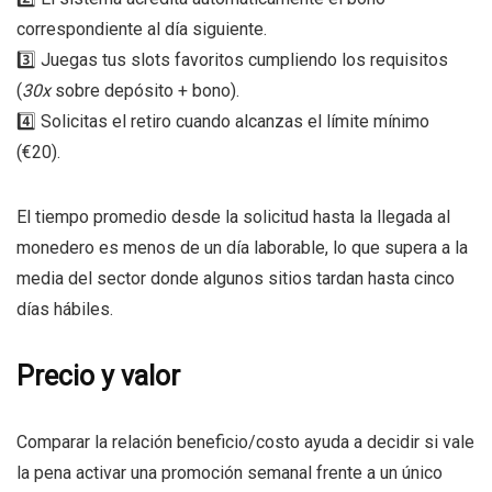
correspondiente al día siguiente.
3️⃣ Juegas tus slots favoritos cumpliendo los requisitos
(
30x
sobre depósito + bono).
4️⃣ Solicitas el retiro cuando alcanzas el límite mínimo
(€20).
El tiempo promedio desde la solicitud hasta la llegada al
monedero es menos de un día laborable, lo que supera a la
media del sector donde algunos sitios tardan hasta cinco
días hábiles.
Precio y valor
Comparar la relación beneficio/costo ayuda a decidir si vale
la pena activar una promoción semanal frente a un único