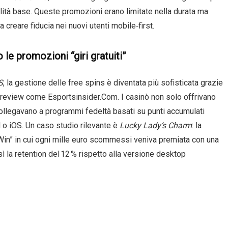
lità base. Queste promozioni erano limitate nella durata ma
 creare fiducia nei nuovi utenti mobile‑first.
 le promozioni “giri gratuiti”
S
, la gestione delle free spins è diventata più sofisticata grazie
di review come Esportsinsider.Com. I casinò non solo offrivano
 collegavano a programmi fedeltà basati su punti accumulati
d o iOS. Un caso studio rilevante è
Lucky Lady’s Charm
: la
Win” in cui ogni mille euro scommessi veniva premiata con una
ì la retention del 12 % rispetto alla versione desktop