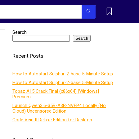
Search
Search
Recent Posts
How to Autostart Sulphur-2-base 5-Minute Setup
How to Autostart Sulphur-2-base 5-Minute Setup
Topaz AI 5 Crack Final (x86x64) [Windows]
Premium
Launch Qwen3.6-35B-A3B-NVFP4 Locally (No
Cloud) Uncensored Edition
Code Vein II Deluxe Edition for Desktop