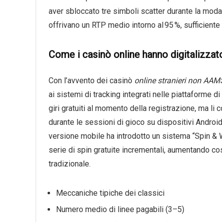
aver sbloccato tre simboli scatter durante la moda
offrivano un RTP medio intorno al 95 %, sufficiente a
Come i casinò online hanno digitalizzato
Con l’avvento dei casinò
online stranieri non AAM
ai sistemi di tracking integrati nelle piattaforme 
giri gratuiti al momento della registrazione, ma li
durante le sessioni di gioco su dispositivi Androi
versione mobile ha introdotto un sistema “Spin & 
serie di spin gratuite incrementali, aumentando cos
tradizionale.
Meccaniche tipiche dei classici
Numero medio di linee pagabili (3–5)