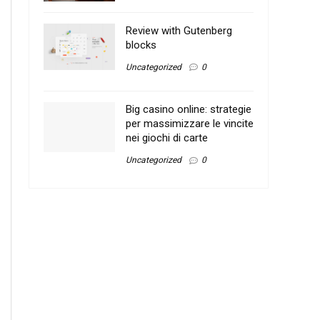
Review with Gutenberg
blocks
Uncategorized
0
Big casino online: strategie
per massimizzare le vincite
nei giochi di carte
Uncategorized
0