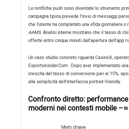
Le notifiche push sono diventate lo strumento princi
campagna tipica prevede l’invio di messaggi perso
che l’utente ha completato una sfida giornaliera o 
AAMS
. Analisi interne mostrano che il tasso di c
offerte entro cinque minuti dall’apertura dell’app ri
Un caso studio concreto riguarda CasinoX, operato
Esportsinsider.Com . Dopo aver implementato una 
crescita del tasso di conversione pari al 15%, spo
alla semplicità dell’interfaccia portrait-friendly.
Confronto diretto: performance d
moderni nei contesti mobile – ≈
Metri chiave