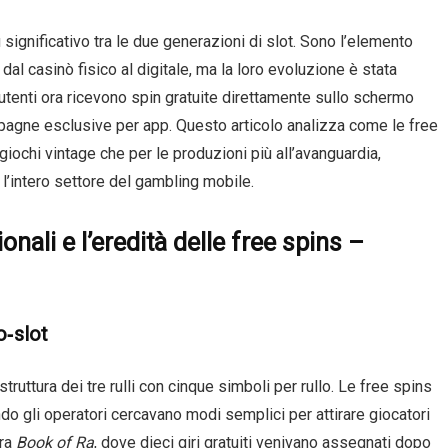
 significativo tra le due generazioni di slot. Sono l’elemento
l casinò fisico al digitale, ma la loro evoluzione è stata
 utenti ora ricevono spin gratuite direttamente sullo schermo
pagne esclusive per app. Questo articolo analizza come le free
giochi vintage che per le produzioni più all’avanguardia,
’intero settore del gambling mobile.
onali e l’eredità delle free spins –
o‑slot
truttura dei tre rulli con cinque simboli per rullo. Le free spins
do gli operatori cercavano modi semplici per attirare giocatori
era
Book of Ra
, dove dieci giri gratuiti venivano assegnati dopo