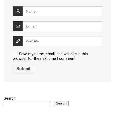
Save my name, email, and website in this
browser for the next time I comment.
Search
Search