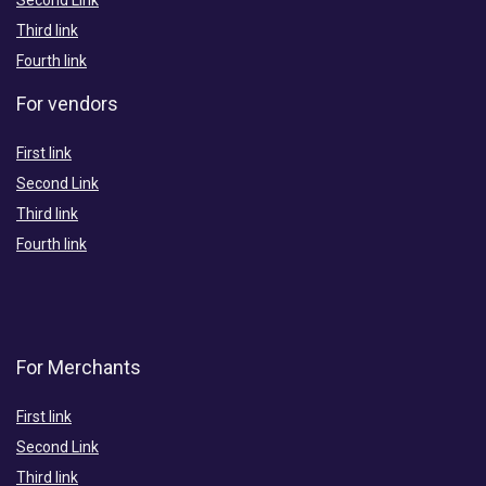
Third link
Fourth link
For vendors
First link
Second Link
Third link
Fourth link
For Merchants
First link
Second Link
Third link