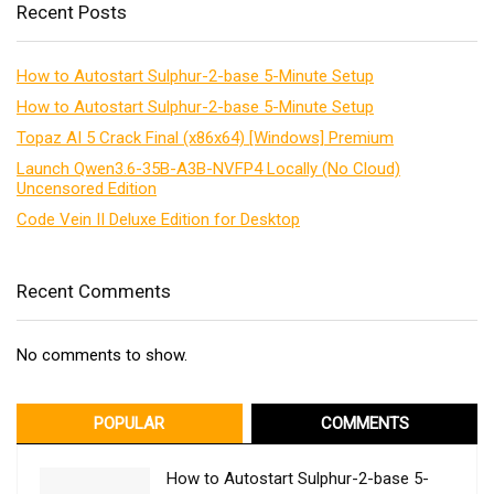
Recent Posts
How to Autostart Sulphur-2-base 5-Minute Setup
How to Autostart Sulphur-2-base 5-Minute Setup
Topaz AI 5 Crack Final (x86x64) [Windows] Premium
Launch Qwen3.6-35B-A3B-NVFP4 Locally (No Cloud)
Uncensored Edition
Code Vein II Deluxe Edition for Desktop
Recent Comments
No comments to show.
POPULAR
COMMENTS
How to Autostart Sulphur-2-base 5-