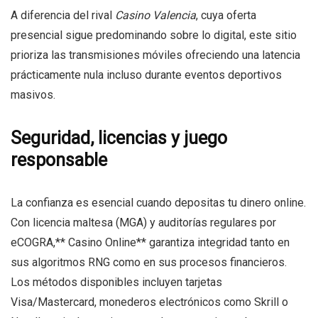
A diferencia del rival
Casino Valencia
, cuya oferta
presencial sigue predominando sobre lo digital, este sitio
prioriza las transmisiones móviles ofreciendo una latencia
prácticamente nula incluso durante eventos deportivos
masivos.
Seguridad, licencias y juego
responsable
La confianza es esencial cuando depositas tu dinero online.​
Con licencia maltesa (MGA) y auditorías regulares por
eCOGRA,** Casino Online** garantiza integridad tanto en
sus algoritmos RNG como en sus procesos financieros.​
Los métodos disponibles incluyen tarjetas
Visa/Mastercard, monederos electrónicos como Skrill o