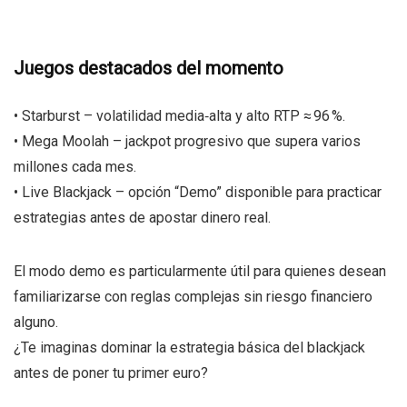
Juegos destacados del momento
• Starburst – volatilidad media‑alta y alto RTP ≈ 96 %.
• Mega Moolah – jackpot progresivo que supera varios
millones cada mes.
• Live Blackjack – opción “Demo” disponible para practicar
estrategias antes de apostar dinero real.
El modo demo es particularmente útil para quienes desean
familiarizarse con reglas complejas sin riesgo financiero
alguno.
¿Te imaginas dominar la estrategia básica del blackjack
antes de poner tu primer euro?