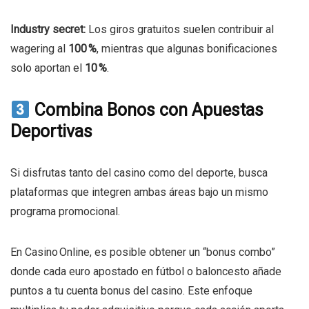
Industry secret:
Los giros gratuitos suelen contribuir al
wagering al
100 %
, mientras que algunas bonificaciones
solo aportan el
10 %
.
Combina Bonos con Apuestas
Deportivas
Si disfrutas tanto del casino como del deporte, busca
plataformas que integren ambas áreas bajo un mismo
programa promocional.
En Casino Online, es posible obtener un “bonus combo”
donde cada euro apostado en fútbol o baloncesto añade
puntos a tu cuenta bonus del casino. Este enfoque