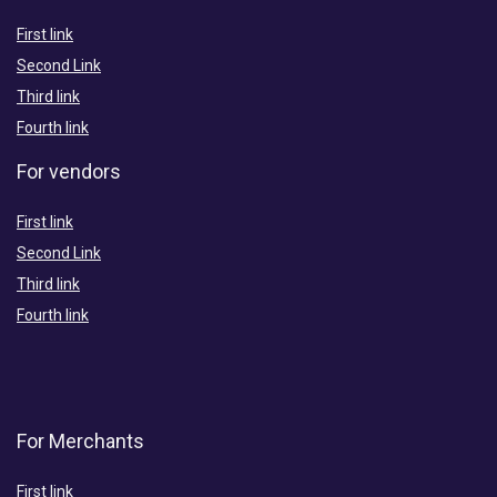
First link
Second Link
Third link
Fourth link
For vendors
First link
Second Link
Third link
Fourth link
For Merchants
First link