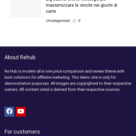
massimizzare le vincite nei giochi di
carte
Uncategorized
0
About Rehub
Re:Hub is modern all in one price comparison and review theme with
best solutions for affiliate marketing. This demo site is only for
demonstration purposes. All images are copyrighted to their respective
owners. All content cited is derived from their respective sources.
For customers