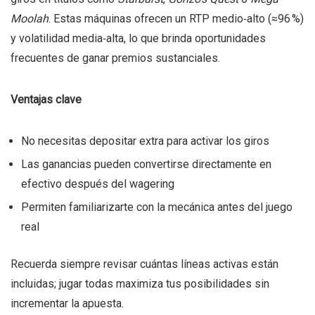
Moolah
. Estas máquinas ofrecen un RTP medio‑alto (≈96 %)
y volatilidad media‑alta, lo que brinda oportunidades
frecuentes de ganar premios sustanciales.
Ventajas clave
No necesitas depositar extra para activar los giros
Las ganancias pueden convertirse directamente en
efectivo después del wagering
Permiten familiarizarte con la mecánica antes del juego
real
Recuerda siempre revisar cuántas líneas activas están
incluidas; jugar todas maximiza tus posibilidades sin
incrementar la apuesta.