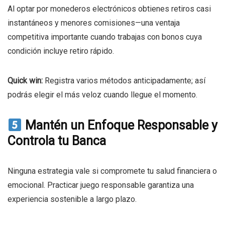
Al optar por monederos electrónicos obtienes retiros casi
instantáneos y menores comisiones—una ventaja
competitiva importante cuando trabajas con bonos cuya
condición incluye retiro rápido.
Quick win:
Registra varios métodos anticipadamente; así
podrás elegir el más veloz cuando llegue el momento.
Mantén un Enfoque Responsable y
Controla tu Banca
Ninguna estrategia vale si compromete tu salud financiera o
emocional. Practicar juego responsable garantiza una
experiencia sostenible a largo plazo.