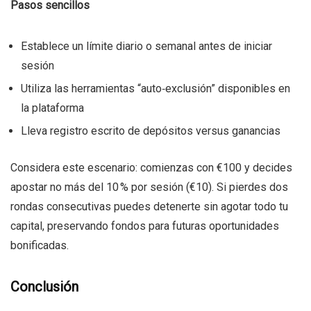
Pasos sencillos
Establece un límite diario o semanal antes de iniciar
sesión
Utiliza las herramientas “auto‑exclusión” disponibles en
la plataforma
Lleva registro escrito de depósitos versus ganancias
Considera este escenario: comienzas con €100 y decides
apostar no más del 10 % por sesión (€10). Si pierdes dos
rondas consecutivas puedes detenerte sin agotar todo tu
capital, preservando fondos para futuras oportunidades
bonificadas.
Conclusión