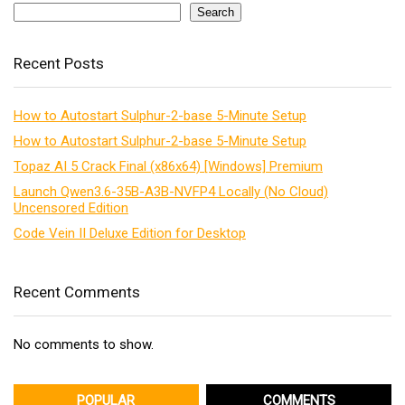
Search
Recent Posts
How to Autostart Sulphur-2-base 5-Minute Setup
How to Autostart Sulphur-2-base 5-Minute Setup
Topaz AI 5 Crack Final (x86x64) [Windows] Premium
Launch Qwen3.6-35B-A3B-NVFP4 Locally (No Cloud)
Uncensored Edition
Code Vein II Deluxe Edition for Desktop
Recent Comments
No comments to show.
POPULAR
COMMENTS