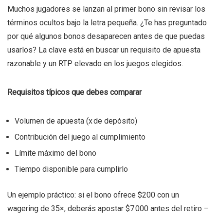
Muchos jugadores se lanzan al primer bono sin revisar los
términos ocultos bajo la letra pequeña. ¿Te has preguntado
por qué algunos bonos desaparecen antes de que puedas
usarlos? La clave está en buscar un requisito de apuesta
razonable y un RTP elevado en los juegos elegidos.
Requisitos típicos que debes comparar
Volumen de apuesta (x de depósito)
Contribución del juego al cumplimiento
Límite máximo del bono
Tiempo disponible para cumplirlo
Un ejemplo práctico: si el bono ofrece $200 con un
wagering de 35×, deberás apostar $7 000 antes del retiro –