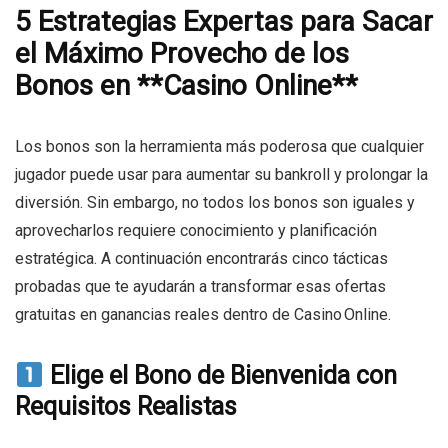
5 Estrategias Expertas para Sacar
el Máximo Provecho de los
Bonos en **Casino Online**
Los bonos son la herramienta más poderosa que cualquier
jugador puede usar para aumentar su bankroll y prolongar la
diversión. Sin embargo, no todos los bonos son iguales y
aprovecharlos requiere conocimiento y planificación
estratégica. A continuación encontrarás cinco tácticas
probadas que te ayudarán a transformar esas ofertas
gratuitas en ganancias reales dentro de Casino Online.
Elige el Bono de Bienvenida con
Requisitos Realistas