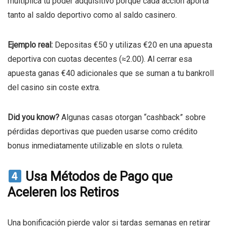
multiplica tu poder adquisitivo porque cada acción aporta
tanto al saldo deportivo como al saldo casinero.
Ejemplo real:
Depositas €50 y utilizas €20 en una apuesta
deportiva con cuotas decentes (≈2.00). Al cerrar esa
apuesta ganas €40 adicionales que se suman a tu bankroll
del casino sin coste extra.
Did you know?
Algunas casas otorgan “cashback” sobre
pérdidas deportivas que pueden usarse como crédito
bonus inmediatamente utilizable en slots o ruleta.
Usa Métodos de Pago que
Aceleren los Retiros
Una bonificación pierde valor si tardas semanas en retirar