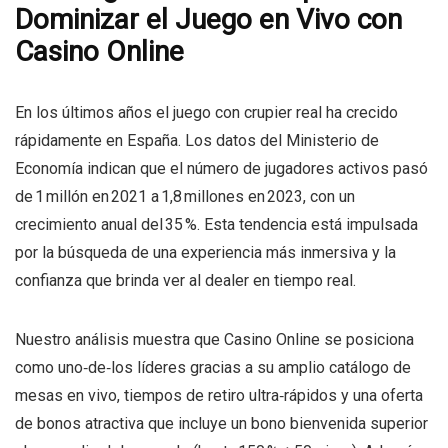
Dominizar el Juego en Vivo con
Casino Online
En los últimos años el juego con crupier real ha crecido
rápidamente en España. Los datos del Ministerio de
Economía indican que el número de jugadores activos pasó
de 1 millón en 2021 a 1,8 millones en 2023, con un
crecimiento anual del 35 %. Esta tendencia está impulsada
por la búsqueda de una experiencia más inmersiva y la
confianza que brinda ver al dealer en tiempo real.
Nuestro análisis muestra que Casino Online se posiciona
como uno‑de‑los líderes gracias a su amplio catálogo de
mesas en vivo, tiempos de retiro ultra‑rápidos y una oferta
de bonos atractiva que incluye un bono bienvenida superior