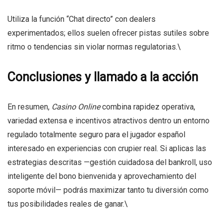
Utiliza la función “Chat directo” con dealers
experimentados; ellos suelen ofrecer pistas sutiles sobre
ritmo o tendencias sin violar normas regulatorias.\
Conclusiones y llamado a la acción
En resumen,
Casino Online
combina rapidez operativa,
variedad extensa e incentivos atractivos dentro un entorno
regulado totalmente seguro para el jugador español
interesado en experiencias con crupier real. Si aplicas las
estrategias descritas —gestión cuidadosa del bankroll, uso
inteligente del bono bienvenida y aprovechamiento del
soporte móvil— podrás maximizar tanto tu diversión como
tus posibilidades reales de ganar.\