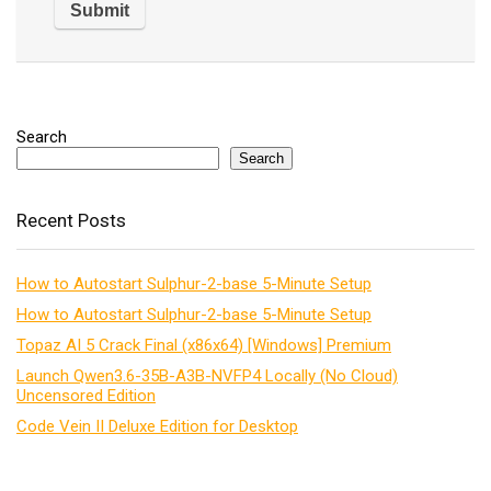
Search
Search
Recent Posts
How to Autostart Sulphur-2-base 5-Minute Setup
How to Autostart Sulphur-2-base 5-Minute Setup
Topaz AI 5 Crack Final (x86x64) [Windows] Premium
Launch Qwen3.6-35B-A3B-NVFP4 Locally (No Cloud)
Uncensored Edition
Code Vein II Deluxe Edition for Desktop