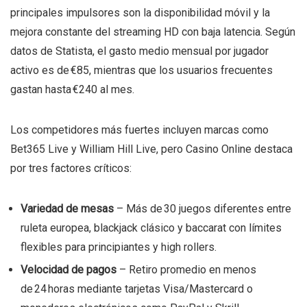
principales impulsores son la disponibilidad móvil y la
mejora constante del streaming HD con baja latencia. Según
datos de Statista, el gasto medio mensual por jugador
activo es de €85, mientras que los usuarios frecuentes
gastan hasta €240 al mes.
Los competidores más fuertes incluyen marcas como
Bet365 Live y William Hill Live, pero Casino Online destaca
por tres factores críticos:
Variedad de mesas
– Más de 30 juegos diferentes entre
ruleta europea, blackjack clásico y baccarat con límites
flexibles para principiantes y high rollers.
Velocidad de pagos
– Retiro promedio en menos
de 24 horas mediante tarjetas Visa/Mastercard o