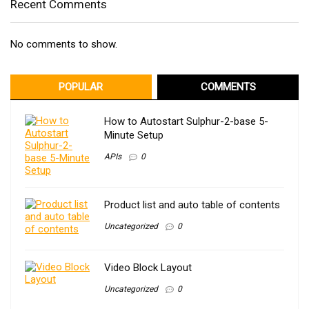
Recent Comments
No comments to show.
POPULAR
COMMENTS
How to Autostart Sulphur-2-base 5-
Minute Setup
APIs
0
Product list and auto table of contents
Uncategorized
0
Video Block Layout
Uncategorized
0