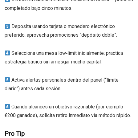
completado bajo cinco minutos.
Deposita usando tarjeta o monedero electrónico
preferido; aprovecha promociones “depósito doble”.
Selecciona una mesa low‑limit inicialmente; practica
estrategia básica sin arriesgar mucho capital.
Activa alertas personales dentro del panel (“límite
diario”) antes cada sesión.
Cuando alcances un objetivo razonable (por ejemplo
€200 ganados), solicita retiro inmediato vía método rápido.
Pro Tip