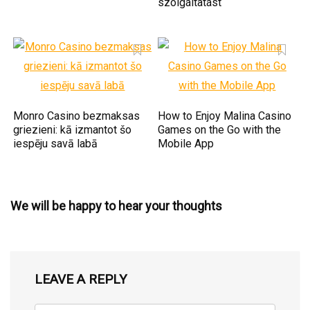
szolgáltatást
Monro Casino bezmaksas
How to Enjoy Malina Casino
griezieni: kā izmantot šo
Games on the Go with the
iespēju savā labā
Mobile App
We will be happy to hear your thoughts
LEAVE A REPLY