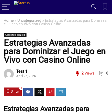
Home
»
Uncategorized
»
Estrategias Avanzadas para Dominizar
el Juego en Vivo con Casino Online
Uncategorized
Estrategias Avanzadas
para Dominizar el Juego en
Vivo con Casino Online
Test 1
2
Views
0
April 26, 2026
0
Save
Estrategias Avanzadas para