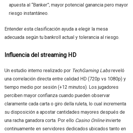
apuesta al “Banker”; mayor potencial ganancia pero mayor
riesgo instantáneo.
Entender esta clasificación ayuda a elegir la mesa
adecuada según tu bankroll actual y tolerancia al riesgo.
Influencia del streaming HD
Un estudio interno realizado por
TechGaming Labs
reveló
una correlación directa entre calidad HD (720p vs 1080p) y
tiempo medio por sesión (+​12 minutos). Los jugadores
perciben mayor confianza cuando pueden observar
claramente cada carta o giro della ruleta, lo cual incrementa
su disposición a apostar cantidades mayores después de
una racha ganadora corta. Por ello
Casino Online
invierte
continuamente en servidores dedicados ubicados tanto en