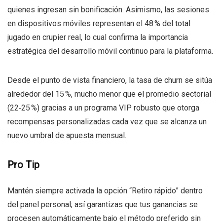
quienes ingresan sin bonificación. Asimismo, las sesiones
en dispositivos móviles representan el 48 % del total
jugado en crupier real, lo cual confirma la importancia
estratégica del desarrollo móvil continuo para la plataforma.
Desde el punto de vista financiero, la tasa de churn se sitúa
alrededor del 15 %, mucho menor que el promedio sectorial
(22‑25 %) gracias a un programa VIP robusto que otorga
recompensas personalizadas cada vez que se alcanza un
nuevo umbral de apuesta mensual.
Pro Tip
Mantén siempre activada la opción “Retiro rápido” dentro
del panel personal; así garantizas que tus ganancias se
procesen automáticamente bajo el método preferido sin