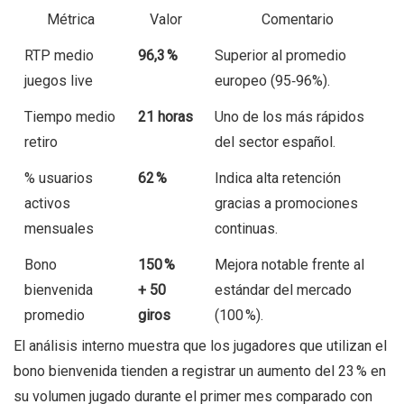
Métrica
Valor
Comentario
RTP medio
96,3 %
Superior al promedio
juegos live
europeo (95‑96%).
Tiempo medio
21 horas
Uno de los más rápidos
retiro
del sector español.
% usuarios
62 %
Indica alta retención
activos
gracias a promociones
mensuales
continuas.
Bono
150 %
Mejora notable frente al
bienvenida
+ 50
estándar del mercado
promedio
giros
(100 %).
El análisis interno muestra que los jugadores que utilizan el
bono bienvenida tienden a registrar un aumento del 23 % en
su volumen jugado durante el primer mes comparado con