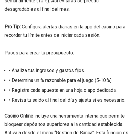
semanalmente (10 %). Así evitarás sorpresas
desagradables al final del mes.
Pro Tip:
Configura alertas diarias en la app del casino para
recordar tu límite antes de iniciar cada sesión.
Pasos para crear tu presupuesto:
• Analiza tus ingresos y gastos fijos.
• Determina un % razonable para el juego (5‑10 %).
• Registra cada apuesta en una hoja o app dedicada.
• Revisa tu saldo al final del día y ajusta si es necesario.
Casino Online
incluye una herramienta interna que permite
bloquear depósitos superiores a la cantidad establecida.
Actívala desde el menú “Gestión de Banca”. Esta función es