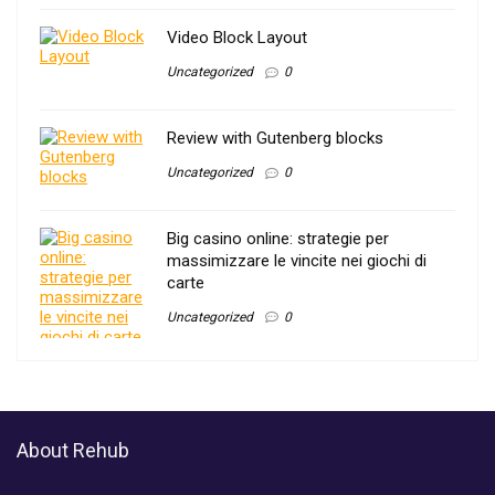
Video Block Layout
Uncategorized
0
Review with Gutenberg blocks
Uncategorized
0
Big casino online: strategie per
massimizzare le vincite nei giochi di
carte
Uncategorized
0
About Rehub