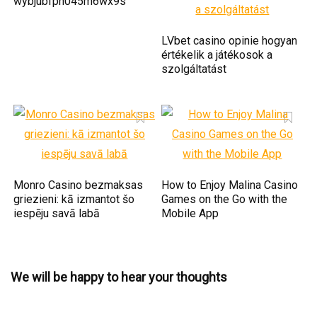
wybjubfpn045m6wx9s
LVbet casino opinie hogyan
értékelik a játékosok a
szolgáltatást
Monro Casino bezmaksas
How to Enjoy Malina Casino
griezieni: kā izmantot šo
Games on the Go with the
iespēju savā labā
Mobile App
We will be happy to hear your thoughts