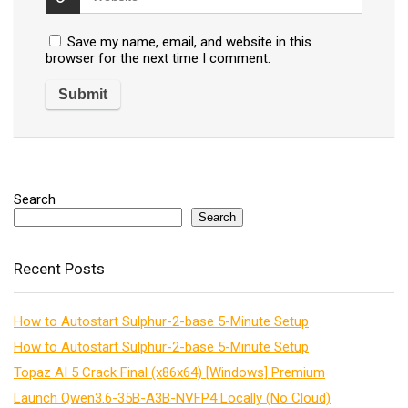
Save my name, email, and website in this
browser for the next time I comment.
Search
Search
Recent Posts
How to Autostart Sulphur-2-base 5-Minute Setup
How to Autostart Sulphur-2-base 5-Minute Setup
Topaz AI 5 Crack Final (x86x64) [Windows] Premium
Launch Qwen3.6-35B-A3B-NVFP4 Locally (No Cloud)