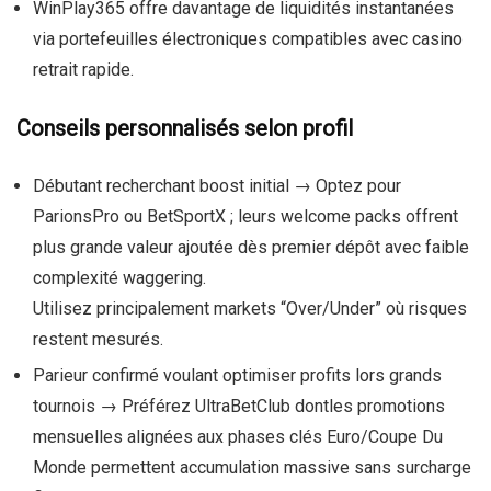
WinPlay365 offre davantage de liquidités instantanées
via portefeuilles électroniques compatibles avec casino
retrait rapide.
Conseils personnalisés selon profil
Débutant recherchant boost initial → Optez pour
ParionsPro ou BetSportX ; leurs welcome packs offrent
plus grande valeur ajoutée dès premier dépôt avec faible
complexité wagg­er­ing.
Utilisez principalement markets “Over/Under” où risques
restent mesurés.
Parieur confirmé voulant optimiser profits lors grands
tournois → Préférez UltraBetClub dontles promotions
mensuelles alignées aux phases clés Euro/Coupe Du
Monde permettent accumulation massive sans surcharge