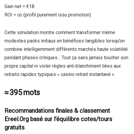
Gain net = €18
ROI = ∞ (profit purement issu promotion)
Cette simulation montre comment transformer même
modestes packs initiaux en bénéfices tangibles lorsqu’on
combine intelligemment différents marchés haute volatilité
pendant phases critiques… Tout ça sans jamais toucher son
propre capital ni violer règles anti‑blanchiment liées aux
retraits rapides typiques « casino retrait instantané ».
≈ 395 mots
Recommandations finales & classement
Ereel.Org basé sur l’équilibre cotes/tours
gratuits