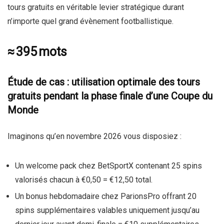
tours gratuits en véritable levier stratégique durant
n’importe quel grand évènement footballistique.
≈ 395 mots
Étude de cas : utilisation optimale des tours
gratuits pendant la phase finale d’une Coupe du
Monde
Imaginons qu’en novembre 2026 vous disposiez :
Un welcome pack chez BetSportX contenant 25 spins
valorisés chacun à €0,50 = €12,50 total.
Un bonus hebdomadaire chez ParionsPro offrant 20
spins supplémentaires valables uniquement jusqu’au