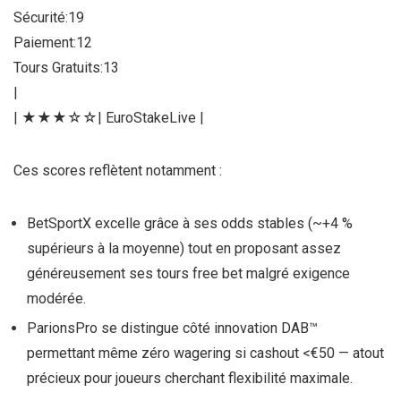
Sécurité:19

Paiement:12

|
| ★★★☆☆| EuroStakeLive |
Ces scores reflètent notamment :
BetSportX excelle grâce à ses odds stables (~+4 %
supérieurs à la moyenne) tout en proposant assez
généreusement ses tours free bet malgré exigence
modérée.
ParionsPro se distingue côté innovation DAB™
permettant même zéro wagering si cashout <€50 — atout
précieux pour joueurs cherchant flexibilité maximale.