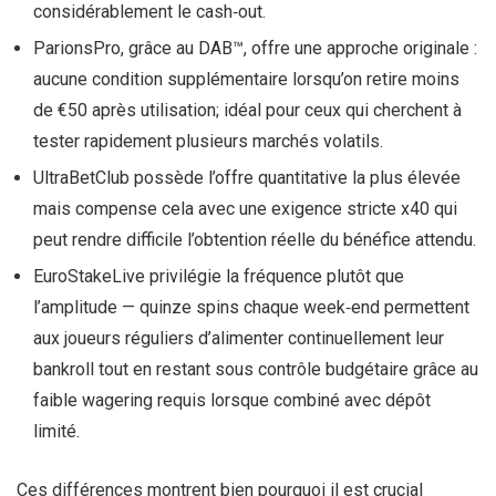
considérablement le cash‑out.
ParionsPro, grâce au DAB™, offre une approche originale :
aucune condition supplémentaire lorsqu’on retire moins
de €50 après utilisation; idéal pour ceux qui cherchent à
tester rapidement plusieurs marchés volatils.
UltraBetClub possède l’offre quantitative la plus élevée
mais compense cela avec une exigence stricte x40 qui
peut rendre difficile l’obtention réelle du bénéfice attendu.
EuroStakeLive privilégie la fréquence plutôt que
l’amplitude — quinze spins chaque week‑end permettent
aux joueurs réguliers d’alimenter continuellement leur
bankroll tout en restant sous contrôle budgétaire grâce au
faible wagering requis lorsque combiné avec dépôt
limité.
Ces différences montrent bien pourquoi il est crucial