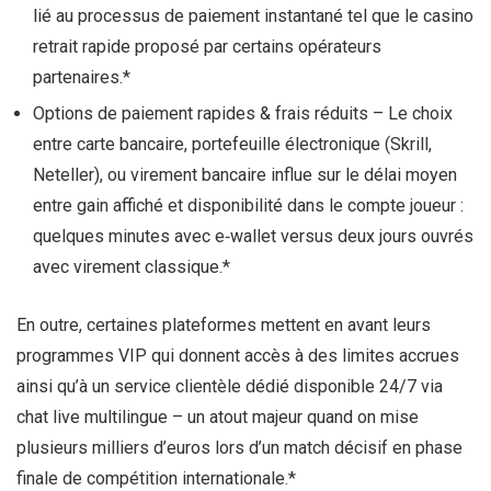
lié au processus de paiement instantané tel que le casino
retrait rapide proposé par certains opérateurs
partenaires.*
Options de paiement rapides & frais réduits – Le choix
entre carte bancaire, portefeuille électronique (Skrill,
Neteller), ou virement bancaire influe sur le délai moyen
entre gain affiché et disponibilité dans le compte joueur :
quelques minutes avec e‑wallet versus deux jours ouvrés
avec virement classique.*
En outre, certaines plateformes mettent en avant leurs
programmes VIP qui donnent accès à des limites accrues
ainsi qu’à un service clientèle dédié disponible 24/7 via
chat live multilingue – un atout majeur quand on mise
plusieurs milliers d’euros lors d’un match décisif en phase
finale de compétition internationale.*