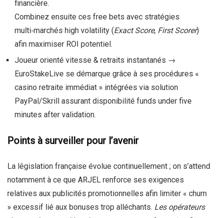
financière.
Combinez ensuite ces free bets avec stratégies
multi‑marchés high volatility (
Exact Score
,
First Scorer
)
afin maximiser ROI potentiel.
Joueur orienté vitesse & retraits instantanés →
EuroStakeLive se démarque grâce à ses procédures «
casino retraite immédiat » intégrées via solution
PayPal/Skrill assurant disponibilité funds under five
minutes after validation.
Points à surveiller pour l’avenir
La législation française évolue continuellement ; on s’attend
notamment à ce que ARJEL renforce ses exigences
relatives aux publicités promotionnelles afin limiter « churn
» excessif lié aux bonuses trop alléchants.
Les opérateurs