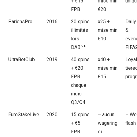
+ €15
mise min
uniq
FPB
€20
ParionsPro
2016
20 spins
x25 +
Daily
illimités
mise min
&
lors
€10
évén
DAB™*
FIFA
UltraBetClub
2019
40 spins
x40 +
Loyal
+ €20
mise min
tiere
FPB
€15
prog
chaque
mois
Q3/Q4
EuroStakeLive
2020
15 spins
– aucun
– We
+ €5
wagering
flash
FPB
si