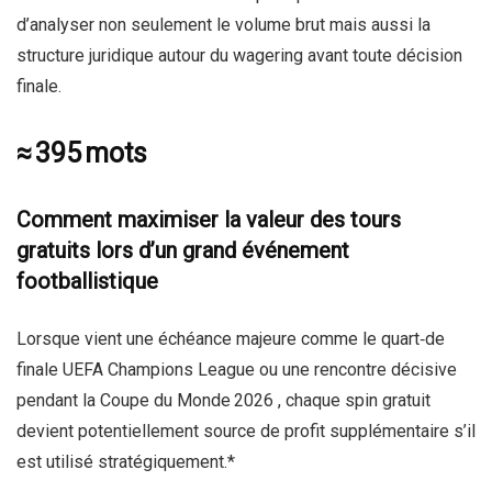
d’analyser non seulement le volume brut mais aussi la
structure juridique autour du wagering avant toute décision
finale.
≈ 395 mots
Comment maximiser la valeur des tours
gratuits lors d’un grand événement
footballistique
Lorsque vient une échéance majeure comme le quart‑de
finale UEFA Champions League ou une rencontre décisive
pendant la Coupe du Monde 2026 , chaque spin gratuit
devient potentiellement source de profit supplémentaire s’il
est utilisé stratégiquement.*