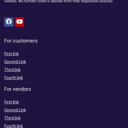
owners. All content cited is derived from their respective sources.
For customers
First link
Second Link
Third link
Fourth link
For vendors
First link
Second Link
Third link
Fourth link