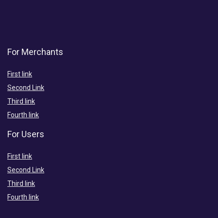
For Merchants
First link
Second Link
Third link
Fourth link
For Users
First link
Second Link
Third link
Fourth link