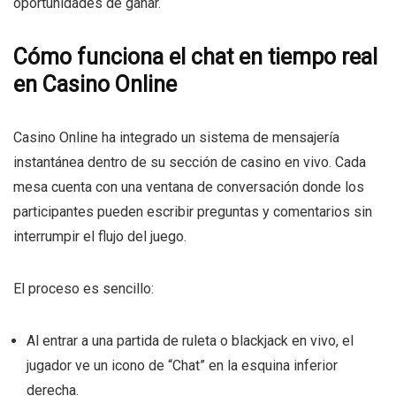
oportunidades de ganar.
Cómo funciona el chat en tiempo real
en Casino Online
Casino Online ha integrado un sistema de mensajería
instantánea dentro de su sección de casino en vivo. Cada
mesa cuenta con una ventana de conversación donde los
participantes pueden escribir preguntas y comentarios sin
interrumpir el flujo del juego.
El proceso es sencillo:
Al entrar a una partida de ruleta o blackjack en vivo, el
jugador ve un icono de “Chat” en la esquina inferior
derecha.