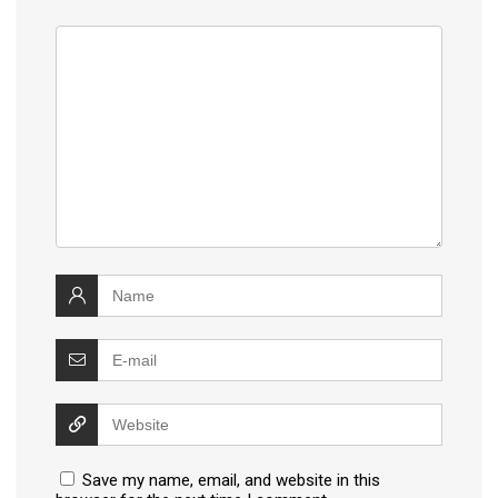
Save my name, email, and website in this