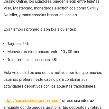
Casino Online, los jugadores pueden elegir entre tarjetas
Visa/Mastercard, monederos electrónicos como Skrill y
Neteller, y transferencias bancarias locales.
Los tiempos promedio son los siguientes:
Tarjetas: 24 h
Monederos electrónicos: entre 10 y 30 min
Transferencias bancarias: 48 h
Esta velocidad es uno de los motivos por los que muchos
usuarios prefieren este casino para combinar sus
actividades deportivas con las apuestas tradicionales.
https://casinovalenciaonline.com/
ofrece una interfaz
amigable donde puedes gestionar tus depósitos y retiros