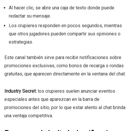
Al hacer clic, se abre una caja de texto donde puede
redactar su mensaje.
Los crupieres responden en pocos segundos, mientras
que otros jugadores pueden compartir sus opiniones o
estrategias.
Este canal también sirve para recibir notificaciones sobre
promociones exclusivas, como bonos de recarga o rondas
gratuitas, que aparecen directamente en la ventana del chat.
Industry Secret:
los crupieres suelen anunciar eventos
especiales antes que aparezcan en la barra de
promociones del sitio, por lo que estar atento al chat brinda
una ventaja competitiva.