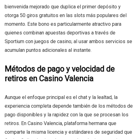
bienvenida mejorado que duplica el primer depósito y
otorga 50 giros gratuitos en las slots más populares del
momento. Este bono es particularmente atractivo para
quienes combinan apuestas deportivas a través de
Sportium con juegos de casino; al usar ambos servicios se
acumulan puntos adicionales al instante.
Métodos de pago y velocidad de
retiros en Casino Valencia
Aunque el enfoque principal es el chat y la lealtad, la
experiencia completa depende también de los métodos de
pago disponibles y la rapidez con la que se procesan los
retiros. En Casino Valencia, plataforma hermana que
comparte la misma licencia y estándares de seguridad que