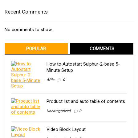
Recent Comments
No comments to show.
POPULAR
COMMENTS
How to Autostart Sulphur-2-base 5-
Minute Setup
APIs
0
Product list and auto table of contents
Uncategorized
0
Video Block Layout