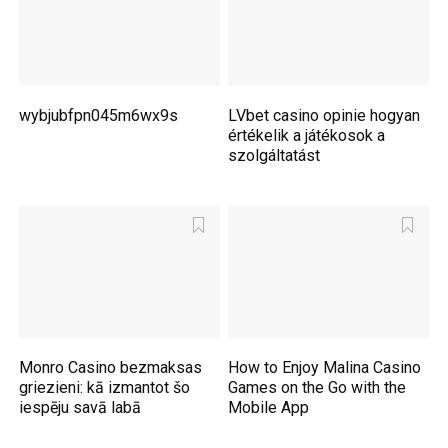
wybjubfpn045m6wx9s
LVbet casino opinie hogyan
értékelik a játékosok a
szolgáltatást
Monro Casino bezmaksas
How to Enjoy Malina Casino
griezieni: kā izmantot šo
Games on the Go with the
iespēju savā labā
Mobile App