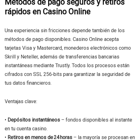
Métodos de pago seguros y retiros
rápidos en Casino Online
Una experiencia sin fricciones depende también de los
métodos de pago disponibles. Casino Online acepta
tarjetas Visa y Mastercard, monederos electrónicos como
Skrill y Neteller, además de transferencias bancarias
instantáneas mediante Trustly. Todos los procesos están
cifrados con SSL 256‑bits para garantizar la seguridad de
tus datos financieros.
Ventajas clave:
•
Depósitos instantáneos
– fondos disponibles al instante
en tu cuenta casino.
•
Retiros en menos de 24 horas
– la mayoría se procesan en