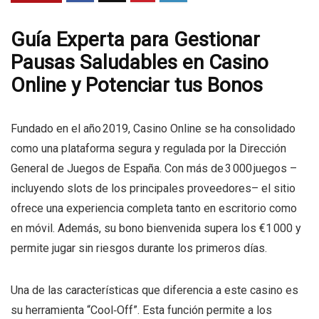
Guía Experta para Gestionar
Pausas Saludables en Casino
Online y Potenciar tus Bonos
Fundado en el año 2019, Casino Online se ha consolidado
como una plataforma segura y regulada por la Dirección
General de Juegos de España. Con más de 3 000 juegos –
incluyendo slots de los principales proveedores– el sitio
ofrece una experiencia completa tanto en escritorio como
en móvil. Además, su bono bienvenida supera los €1 000 y
permite jugar sin riesgos durante los primeros días.
Una de las características que diferencia a este casino es
su herramienta “Cool‑Off”. Esta función permite a los