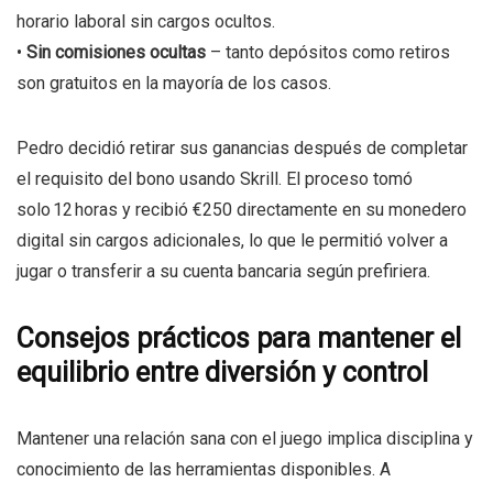
horario laboral sin cargos ocultos.
•
Sin comisiones ocultas
– tanto depósitos como retiros
son gratuitos en la mayoría de los casos.
Pedro decidió retirar sus ganancias después de completar
el requisito del bono usando Skrill. El proceso tomó
solo 12 horas y recibió €250 directamente en su monedero
digital sin cargos adicionales, lo que le permitió volver a
jugar o transferir a su cuenta bancaria según prefiriera.
Consejos prácticos para mantener el
equilibrio entre diversión y control
Mantener una relación sana con el juego implica disciplina y
conocimiento de las herramientas disponibles. A