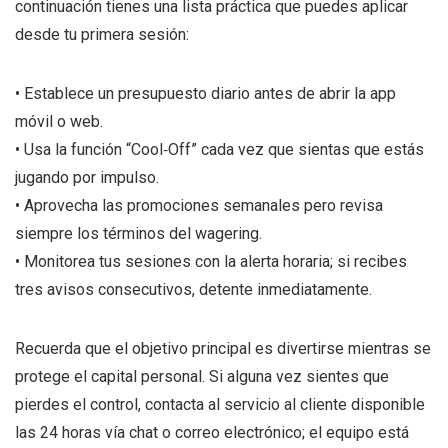
continuación tienes una lista práctica que puedes aplicar
desde tu primera sesión:
• Establece un presupuesto diario antes de abrir la app
móvil o web.
• Usa la función “Cool‑Off” cada vez que sientas que estás
jugando por impulso.
• Aprovecha las promociones semanales pero revisa
siempre los términos del wagering.
• Monitorea tus sesiones con la alerta horaria; si recibes
tres avisos consecutivos, detente inmediatamente.
Recuerda que el objetivo principal es divertirse mientras se
protege el capital personal. Si alguna vez sientes que
pierdes el control, contacta al servicio al cliente disponible
las 24 horas vía chat o correo electrónico; el equipo está