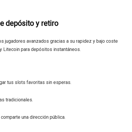
depósito y retiro
os jugadores avanzados gracias a su rapidez y bajo coste
 y Litecoin para depósitos instantáneos.
gar tus slots favoritas sin esperas.
s tradicionales.
 comparte una dirección pública.