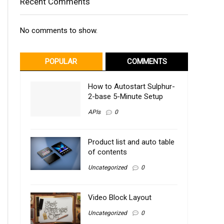
Recent Comments
No comments to show.
POPULAR
COMMENTS
How to Autostart Sulphur-
2-base 5-Minute Setup
APIs
0
Product list and auto table
of contents
Uncategorized
0
Video Block Layout
Uncategorized
0