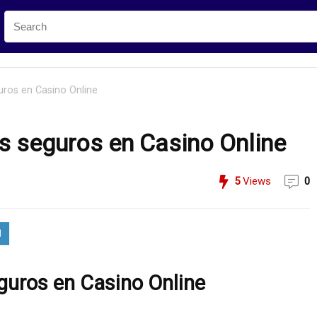
uros en Casino Online
os seguros en Casino Online
5
Views
0
eguros en Casino Online