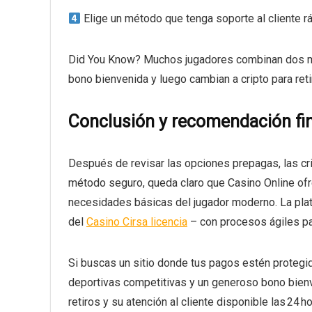
Elige un método que tenga soporte al cliente r
Did You Know? Muchos jugadores combinan dos mét
bono bienvenida y luego cambian a cripto para ret
Conclusión y recomendación fin
Después de revisar las opciones prepagas, las cr
método seguro, queda claro que Casino Online ofre
necesidades básicas del jugador moderno. La plat
del
Casino Cirsa licencia
– con procesos ágiles par
Si buscas un sitio donde tus pagos estén protegi
deportivas competitivas y un generoso bono bien
retiros y su atención al cliente disponible las 24 ho