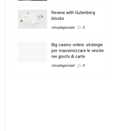
Review with Gutenberg
blocks
Uncategorized
0
Big casino online: strategie
per massimizzare le vincite
nei giochi di carte
Uncategorized
0