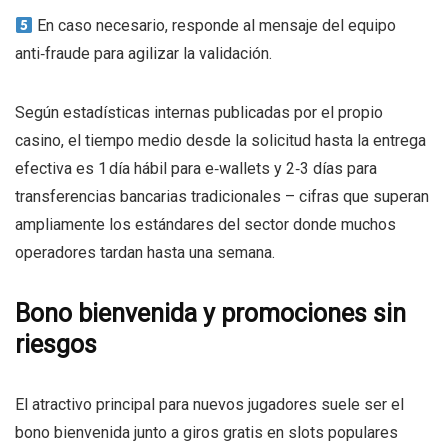
En caso necesario, responde al mensaje del equipo
anti‑fraude para agilizar la validación.
Según estadísticas internas publicadas por el propio
casino, el tiempo medio desde la solicitud hasta la entrega
efectiva es 1 día hábil para e‑wallets y 2‑3 días para
transferencias bancarias tradicionales – cifras que superan
ampliamente los estándares del sector donde muchos
operadores tardan hasta una semana.
Bono bienvenida y promociones sin
riesgos
El atractivo principal para nuevos jugadores suele ser el
bono bienvenida junto a giros gratis en slots populares