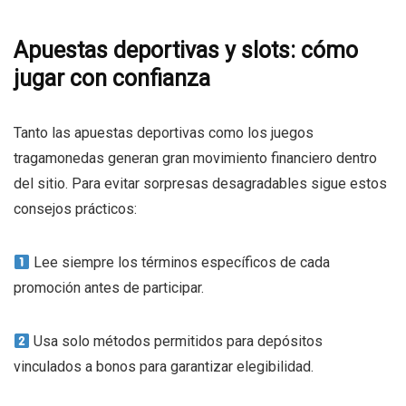
Apuestas deportivas y slots: cómo
jugar con confianza
Tanto las apuestas deportivas como los juegos
tragamonedas generan gran movimiento financiero dentro
del sitio. Para evitar sorpresas desagradables sigue estos
consejos prácticos:
Lee siempre los términos específicos de cada
promoción antes de participar.
Usa solo métodos permitidos para depósitos
vinculados a bonos para garantizar elegibilidad.