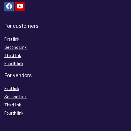
For customers
First link
Second Link
Third link
Fourth link
For vendors
First link
Second Link
Third link
Fourth link