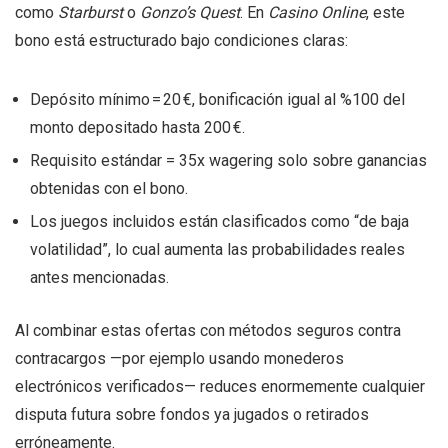
como
Starburst
o
Gonzo’s Quest
. En
Casino Online
, este
bono está estructurado bajo condiciones claras:
Depósito mínimo = 20 €, bonificación igual al %100 del
monto depositado hasta 200 €.
Requisito estándar = 35x wagering solo sobre ganancias
obtenidas con el bono.
Los juegos incluidos están clasificados como “de baja
volatilidad”, lo cual aumenta las probabilidades reales
antes mencionadas.
Al combinar estas ofertas con métodos seguros contra
contracargos —por ejemplo usando monederos
electrónicos verificados— reduces enormemente cualquier
disputa futura sobre fondos ya jugados o retirados
erróneamente.