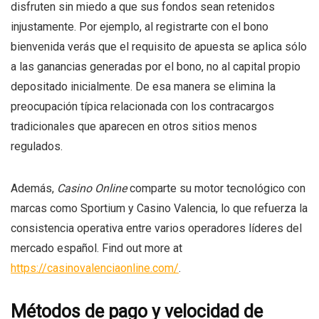
disfruten sin miedo a que sus fondos sean retenidos
injustamente. Por ejemplo, al registrarte con el bono
bienvenida verás que el requisito de apuesta se aplica sólo
a las ganancias generadas por el bono, no al capital propio
depositado inicialmente. De esa manera se elimina la
preocupación típica relacionada con los contracargos
tradicionales que aparecen en otros sitios menos
regulados.
Además,
Casino Online
comparte su motor tecnológico con
marcas como Sportium y Casino Valencia, lo que refuerza la
consistencia operativa entre varios operadores líderes del
mercado español. Find out more at
https://casinovalenciaonline.com/
.
Métodos de pago y velocidad de