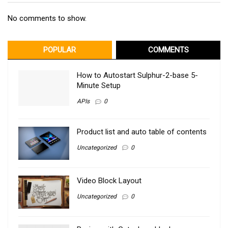
No comments to show.
POPULAR
COMMENTS
How to Autostart Sulphur-2-base 5-
Minute Setup
APIs
0
Product list and auto table of contents
Uncategorized
0
Video Block Layout
Uncategorized
0