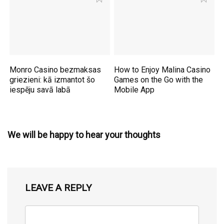
Monro Casino bezmaksas
How to Enjoy Malina Casino
griezieni: kā izmantot šo
Games on the Go with the
iespēju savā labā
Mobile App
We will be happy to hear your thoughts
LEAVE A REPLY