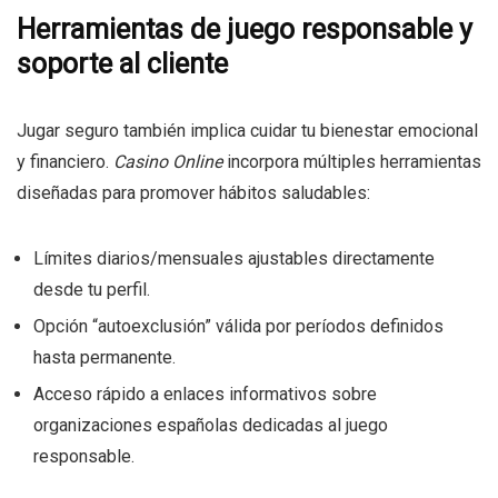
Herramientas de juego responsable y
soporte al cliente
Jugar seguro también implica cuidar tu bienestar emocional
y financiero.
Casino Online
incorpora múltiples herramientas
diseñadas para promover hábitos saludables:
Límites diarios/mensuales ajustables directamente
desde tu perfil.
Opción “autoexclusión” válida por períodos definidos
hasta permanente.
Acceso rápido a enlaces informativos sobre
organizaciones españolas dedicadas al juego
responsable.