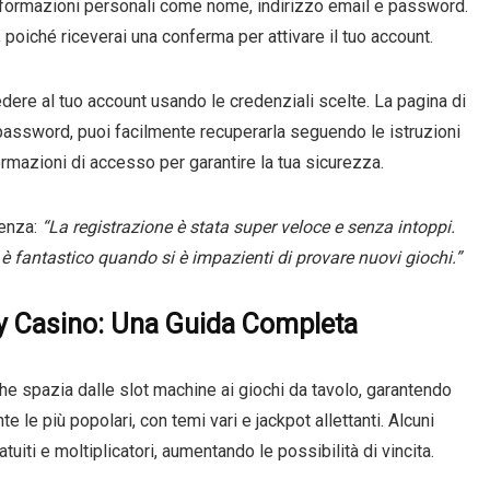
 informazioni personali come nome, indirizzo email e password.
 poiché riceverai una conferma per attivare il tuo account.
dere al tuo account usando le credenziali scelte. La pagina di
 password, puoi facilmente recuperarla seguendo le istruzioni
ormazioni di accesso per garantire la tua sicurezza.
ienza:
“La registrazione è stata super veloce e senza intoppi.
e è fantastico quando si è impazienti di provare nuovi giochi.”
lly Casino: Una Guida Completa
che spazia dalle slot machine ai giochi da tavolo, garantendo
e le più popolari, con temi vari e jackpot allettanti. Alcuni
tuiti e moltiplicatori, aumentando le possibilità di vincita.