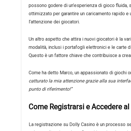
possono godere di un’esperienza di gioco fluida, si
ottimizzato per garantire un caricamento rapido e
l’attenzione dei giocatori.
Un altro aspetto che attira i nuovi giocatori è la v
modalità, inclusi i portafogli elettronici e le carte 
Questo è un fattore chiave che contribuisce a creare
Come ha detto Marco, un appassionato di giochi o
catturato la mia attenzione grazie alla sua interfa
punto di riferimento!”
Come Registrarsi e Accedere al
La registrazione su Dolly Casino è un processo sempl