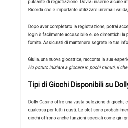
pulsante di registrazione. Dovrai inserire alcune
Ricorda che è importante utilizzare un’email valida,
Dopo aver completato la registrazione, potrai acce
login è facilmente accessibile e, se dimentichi la
fornite. Assicurati di mantenere segrete le tue inf
Giulia, una nuova giocatrice, racconta la sua esper
Ho potuto iniziare a giocare in pochi minuti, il ch
Tipi di Giochi Disponibili su Do
Dolly Casino offre una vasta selezione di giochi, 
qualcosa per tutti i gusti. Le slot sono probabilment
giochi offrono anche funzioni speciali come giri gra