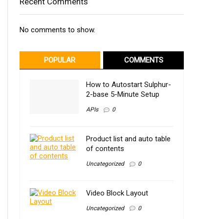
Recent Comments
No comments to show.
POPULAR
COMMENTS
How to Autostart Sulphur-
2-base 5-Minute Setup
APIs
0
Product list and auto table
of contents
Uncategorized
0
Video Block Layout
Uncategorized
0