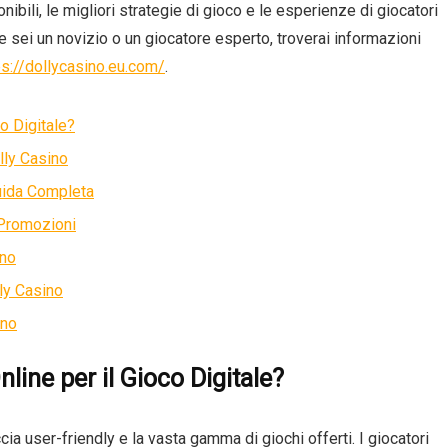
nibili, le migliori strategie di gioco e le esperienze di giocatori
e sei un novizio o un giocatore esperto, troverai informazioni
ps://dollycasino.eu.com/
.
o Digitale?
lly Casino
Guida Completa
 Promozioni
ino
lly Casino
ino
line per il Gioco Digitale?
cia user-friendly e la vasta gamma di giochi offerti. I giocatori