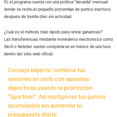
Sí, el programa cuenta con una política “decaída” mensual
donde se resta un pequeño porcentaje de puntos inactivos
después de treinta días sin actividad.
¿Cuál es el método más rápido para retirar ganancias?
Las transferencias mediante monederos electrónicos como
Skrill o Neteller suelen completarse en menos de una hora
dentro del sitio web oficial.
Consejo experto: combina tus
sesiones en slots con apuestas
deportivas usando la promoción
“Sportium”. Así multiplicas tus puntos
acumulados sin aumentar tu
presupuesto diario.