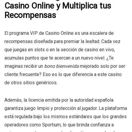
Casino Online y Multiplica tus
Recompensas
El programa VIP de Casino Online es una escalera de
recompensas diseñada para premiar la lealtad. Cada vez
que juegas en slots o en la sección de casino en vivo,
acumulas puntos que te acercan a un nuevo nivel. ¿Te
imaginas recibir un
bono bienvenida
mejorado solo por ser
cliente frecuente? Eso es lo que diferencia a este casino
de otros sitios genéricos.
Además, la licencia emitida por la autoridad española
garantiza juego limpio y protección al jugador. La plataforma
está regulada bajo los mismos estándares que los grandes
operadores como Sportium, lo que brinda confianza a