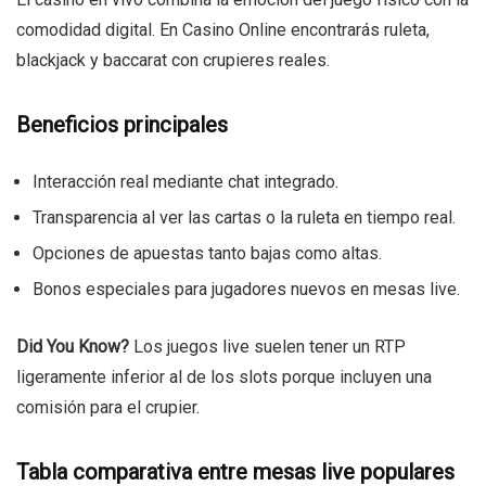
comodidad digital. En Casino Online encontrarás ruleta,
blackjack y baccarat con crupieres reales.
Beneficios principales
Interacción real mediante chat integrado.
Transparencia al ver las cartas o la ruleta en tiempo real.
Opciones de apuestas tanto bajas como altas.
Bonos especiales para jugadores nuevos en mesas live.
Did You Know?
Los juegos live suelen tener un RTP
ligeramente inferior al de los slots porque incluyen una
comisión para el crupier.
Tabla comparativa entre mesas live populares