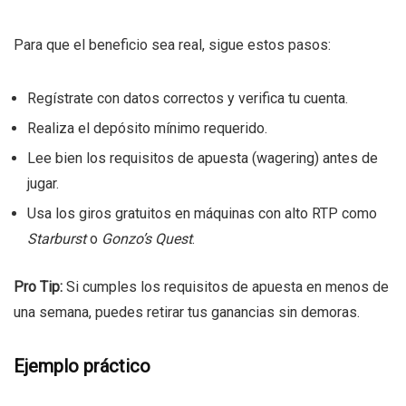
Para que el beneficio sea real, sigue estos pasos:
Regístrate con datos correctos y verifica tu cuenta.
Realiza el depósito mínimo requerido.
Lee bien los requisitos de apuesta (wagering) antes de
jugar.
Usa los giros gratuitos en máquinas con alto RTP como
Starburst
o
Gonzo’s Quest
.
Pro Tip:
Si cumples los requisitos de apuesta en menos de
una semana, puedes retirar tus ganancias sin demoras.
Ejemplo práctico