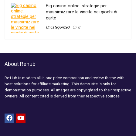
Big casino online: strategie per
massimizzare le vincite nei giochi di
carte
Uncategorized
0
About Rehub
Re:Hub is modern all in one price comparison and review theme with
best solutions for affiliate marketing. This demo site is only for
demonstration purposes. All images are copyrighted to their respective
owners. All content cited is derived from their respective sources.