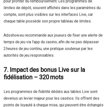
pour profiter du remboursement. Les programmes de
limites de dépôt, souvent affichés dans les paramètres du
compte, sont plus visibles sur les interfaces Live, car
chaque table possède son propre tableau de limites.
Adsshow.eu recommande aux joueurs de fixer une alerte de
temps de jeu via l’app du casino, afin de ne pas dépasser
2 heures de jeu continu, une pratique soutenue par les
autorités de jeu responsables.
7. Impact des bonus Live sur la
fidélisation – 320 mots
Les programmes de fidélité dédiés aux tables Live sont
devenus un levier majeur pour les casinos. Ils offrent des
points de loyauté à chaque mise, qui peuvent être échangés