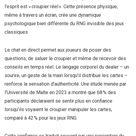
l’esprit est « croupier réel ». Cette présence physique,
même à travers un écran, crée une dynamique
psychologique bien différente du RNG invisible des jeux
classiques.
Le chat en direct permet aux joueurs de poser des
questions, de saluer le croupier et même de recevoir des
conseils en temps réel. Le langage corporel du dealer – un
sourire, un geste de la main lorsqu’il distribue les cartes –
renforce la sensation d’authenticité. Une étude menée par
l’Université de Malte en 2023 a montré que 68 % des
participants déclaraient se sentir plus en confiance
lorsqu’ils voyaient le croupier manipuler les cartes,
comparé à 42 % pour les jeux RNG.
Cette confiance se traduit souvent par une perception du