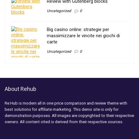
Review with Gutenberg blocks
Uncategorized
0
Big casino online: strategie per
massimizzare le vincite nei giochi di
carte
Uncategorized
0
About Rehub
Re:Hub is modern all in one price comparison and review theme with
best solutions for affiliate marketing. This demo site is only for
demonstration purposes. All images are copyrighted to their respective
owners. All content cited is derived from their respective sources.