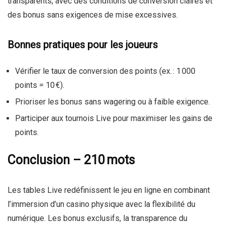
transparents, avec des conditions de conversion claires et
des bonus sans exigences de mise excessives.
Bonnes pratiques pour les joueurs
Vérifier le taux de conversion des points (ex. : 1 000
points = 10 €).
Prioriser les bonus sans wagering ou à faible exigence.
Participer aux tournois Live pour maximiser les gains de
points.
Conclusion – 210 mots
Les tables Live redéfinissent le jeu en ligne en combinant
l’immersion d’un casino physique avec la flexibilité du
numérique. Les bonus exclusifs, la transparence du