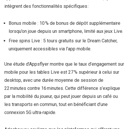
intègrent des fonctionnalités spécifiques :
Bonus mobile : 10 % de bonus de dépôt supplémentaire
lorsqu’on joue depuis un smartphone, limité aux jeux Live.
Free spins Live : 5 tours gratuits sur le Dream Catcher,
uniquement accessibles via l’app mobile.
Une étude d’Appsflyer montre que le taux d’engagement sur
mobile pour les tables Live est 27 % supérieur à celui sur
desktop, avec une durée moyenne de session de
22 minutes contre 16 minutes. Cette différence s’explique
par la mobilité du joueur, qui peut jouer depuis un café ou
les transports en commun, tout en bénéficiant d’une
connexion 5G ultra‑rapide.