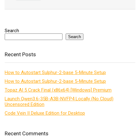
Search
Search
Recent Posts
How to Autostart Sulphur-2-base 5-Minute Setup
How to Autostart Sulphur-2-base 5-Minute Setup
Topaz AI 5 Crack Final (x86x64) [Windows] Premium
Launch Qwen3.6-35B-A3B-NVFP4 Locally (No Cloud)
Uncensored Edition
Code Vein II Deluxe Edition for Desktop
Recent Comments