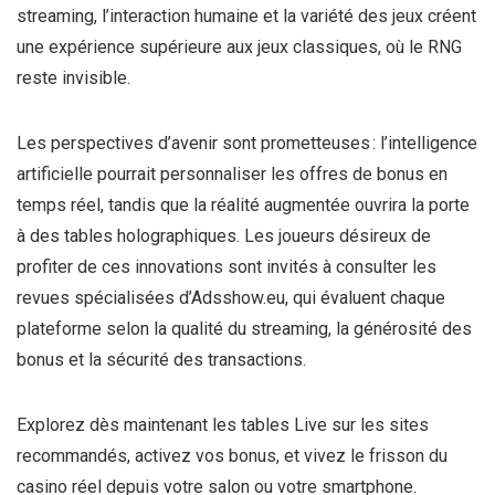
streaming, l’interaction humaine et la variété des jeux créent
une expérience supérieure aux jeux classiques, où le RNG
reste invisible.
Les perspectives d’avenir sont prometteuses : l’intelligence
artificielle pourrait personnaliser les offres de bonus en
temps réel, tandis que la réalité augmentée ouvrira la porte
à des tables holographiques. Les joueurs désireux de
profiter de ces innovations sont invités à consulter les
revues spécialisées d’Adsshow.eu, qui évaluent chaque
plateforme selon la qualité du streaming, la générosité des
bonus et la sécurité des transactions.
Explorez dès maintenant les tables Live sur les sites
recommandés, activez vos bonus, et vivez le frisson du
casino réel depuis votre salon ou votre smartphone.