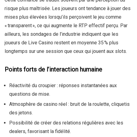
risque plus maîtrisée. Les joueurs ont tendance à jouer des
mises plus élevées lorsqu’ils perçoivent le jeu comme
« transparent », ce qui augmente le RTP effectif perçu. Par
ailleurs, les sondages de l’industrie indiquent que les
joueurs de Live Casino restent en moyenne 35 % plus
longtemps sur une session que ceux qui jouent aux slots.
Points forts de l’interaction humaine
Réactivité du croupier : réponses instantanées aux
questions de mise.
Atmosphère de casino réel : bruit de la roulette, cliquetis
des jetons.
Possibilité de créer des relations régulières avec les
dealers, favorisant la fidélité.