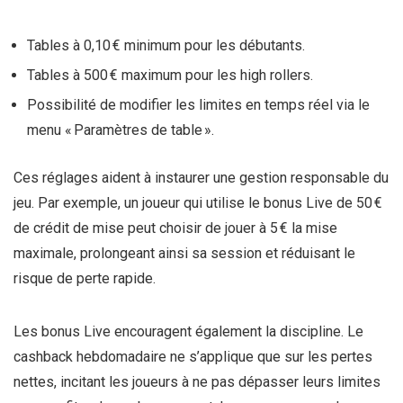
Tables à 0,10 € minimum pour les débutants.
Tables à 500 € maximum pour les high rollers.
Possibilité de modifier les limites en temps réel via le
menu « Paramètres de table ».
Ces réglages aident à instaurer une gestion responsable du
jeu. Par exemple, un joueur qui utilise le bonus Live de 50 €
de crédit de mise peut choisir de jouer à 5 € la mise
maximale, prolongeant ainsi sa session et réduisant le
risque de perte rapide.
Les bonus Live encouragent également la discipline. Le
cashback hebdomadaire ne s’applique que sur les pertes
nettes, incitant les joueurs à ne pas dépasser leurs limites