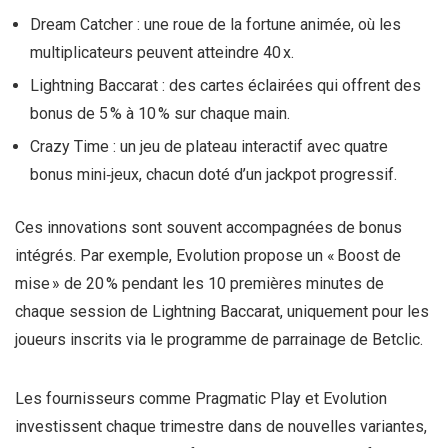
Dream Catcher : une roue de la fortune animée, où les
multiplicateurs peuvent atteindre 40 x.
Lightning Baccarat : des cartes éclairées qui offrent des
bonus de 5 % à 10 % sur chaque main.
Crazy Time : un jeu de plateau interactif avec quatre
bonus mini‑jeux, chacun doté d’un jackpot progressif.
Ces innovations sont souvent accompagnées de bonus
intégrés. Par exemple, Evolution propose un « Boost de
mise » de 20 % pendant les 10 premières minutes de
chaque session de Lightning Baccarat, uniquement pour les
joueurs inscrits via le programme de parrainage de Betclic.
Les fournisseurs comme Pragmatic Play et Evolution
investissent chaque trimestre dans de nouvelles variantes,