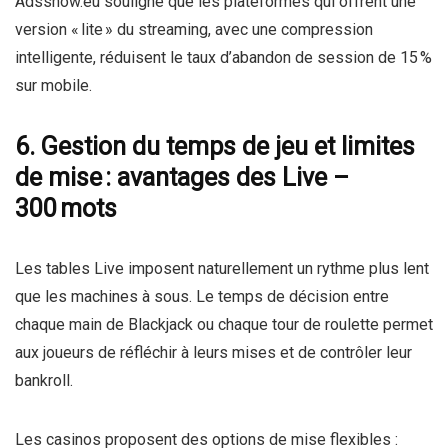
Adsshow.eu souligne que les plateformes qui offrent une
version « lite » du streaming, avec une compression
intelligente, réduisent le taux d’abandon de session de 15 %
sur mobile.
6. Gestion du temps de jeu et limites
de mise : avantages des Live –
300 mots
Les tables Live imposent naturellement un rythme plus lent
que les machines à sous. Le temps de décision entre
chaque main de Blackjack ou chaque tour de roulette permet
aux joueurs de réfléchir à leurs mises et de contrôler leur
bankroll.
Les casinos proposent des options de mise flexibles :