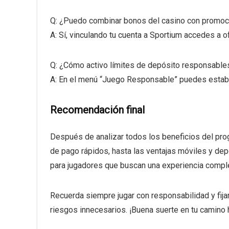
Q: ¿Puedo combinar bonos del casino con promoc
A: Sí, vinculando tu cuenta a Sportium accedes a 
Q: ¿Cómo activo límites de depósito responsable
A: En el menú “Juego Responsable” puedes estable
Recomendación final
Después de analizar todos los beneficios del p
de pago rápidos, hasta las ventajas móviles y de
para jugadores que buscan una experiencia comple
Recuerda siempre jugar con responsabilidad y fijar
riesgos innecesarios. ¡Buena suerte en tu camino 