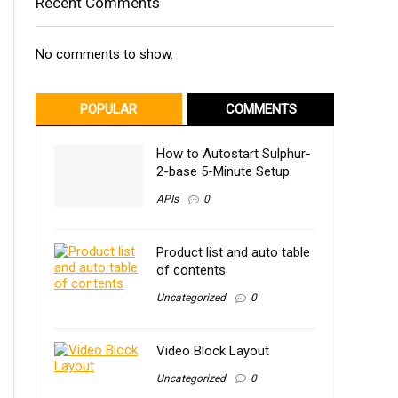
Recent Comments
No comments to show.
POPULAR
COMMENTS
How to Autostart Sulphur-
2-base 5-Minute Setup
APIs
0
Product list and auto table
of contents
Uncategorized
0
Video Block Layout
Uncategorized
0