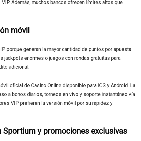
s VIP. Además, muchos bancos ofrecen límites altos que
ión móvil
VIP porque generan la mayor cantidad de puntos por apuesta
scas jackpots enormes o juegos con rondas gratuitas para
to adicional.
óvil oficial de Casino Online disponible para iOS y Android. La
eso a bonos diarios, torneos en vivo y soporte instantáneo vía
dores VIP prefieren la versión móvil por su rapidez y
n Sportium y promociones exclusivas