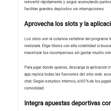
reinvertir rápidamente y seguir acumulando punto
facilitan grandes depósitos sin interrupciones.
Aprovecha los slots y la aplicac
Los slots son la columna vertebral del programa 
realizada. Elige títulos con alta volatilidad si bu
maximizar tus recompensas sin gastar mucho crédi
Para jugar donde quieras, descarga la aplicación m
app replica todas las funciones del sitio web: acc
chat. Según estudios internos, el 65 % de los juga
comodidad.
Integra apuestas deportivas co