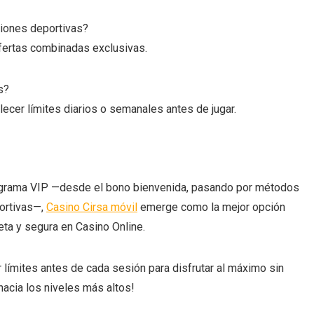
iones deportivas?
ofertas combinadas exclusivas.
s?
cer límites diarios o semanales antes de jugar.
rograma VIP —desde el bono bienvenida, pasando por métodos
portivas—,
Casino Cirsa móvil
emerge como la mejor opción
ta y segura en Casino Online.
 límites antes de cada sesión para disfrutar al máximo sin
hacia los niveles más altos!