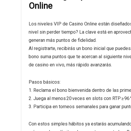
Online
Los niveles VIP de Casino Online están diseñados 
nivel sin perder tiempo? La clave está en aprove
generan más puntos de fidelidad.
Al registrarte, recibirás un bono inicial que pued
bono suma puntos que te acercan al siguiente nive
de casino en vivo, más rápido avanzarás.
Pasos básicos:
1. Reclama el bono bienvenida dentro de las prime
2. Juega al menos 20 veces en slots con RTP ≥ 96 
3. Participa en torneos semanales para ganar punt
Con estos simples hábitos ya estarás acumuland