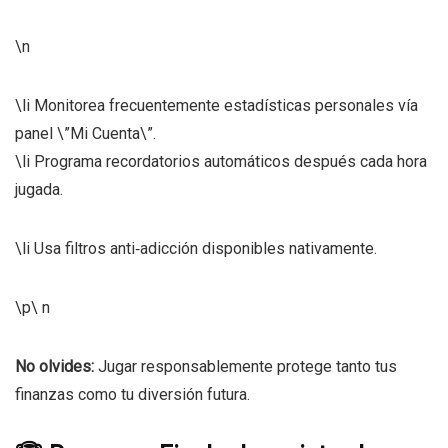
\n
\li Monitorea frecuentemente estadísticas personales vía
panel \”Mi Cuenta\”.
\li Programa recordatorios automáticos después cada hora
jugada.
\li Usa filtros anti‑adicción disponibles nativamente.
\p\ n
No olvides:
Jugar responsablemente protege tanto tus
finanzas como tu diversión futura.