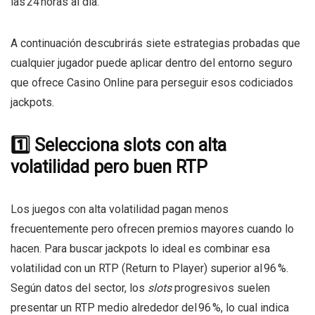
las 24 horas al día.​
A continuación descubrirás siete estrategias probadas que
cualquier jugador puede aplicar dentro del entorno seguro
que ofrece Casino Online para perseguir esos codiciados
jackpots.
1️⃣ Selecciona slots con alta
volatilidad pero buen RTP
Los juegos con alta volatilidad pagan menos
frecuentemente pero ofrecen premios mayores cuando lo
hacen. Para buscar jackpots lo ideal es combinar esa
volatilidad con un RTP (Return to Player) superior al 96 %.
Según datos del sector, los
slots
progresivos suelen
presentar un RTP medio alrededor del 96 %, lo cual indica