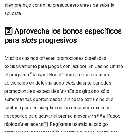
siempre bajo control tu presupuesto antes de subir la
apuesta.
2️⃣ Aprovecha los bonos específicos
para
slots
progresivos
Muchos casinos ofrecen promociones diseñadas
exclusivamente para juegos con jackpot. En Casino Online,
el programa “Jackpot Boost” otorga giros gratuitos
adicionales en determinados
slots
durante periodos
promocionales especiales.\n\nEstos giros no sólo
aumentan tus oportunidades sin coste extra sino que
también pueden cumplir con los requisitos mínimos
necesarios para activar el premio mayor.\n\n### Pasos
rápidos\nenlace:\n1️⃣ Regístrate usando tu código