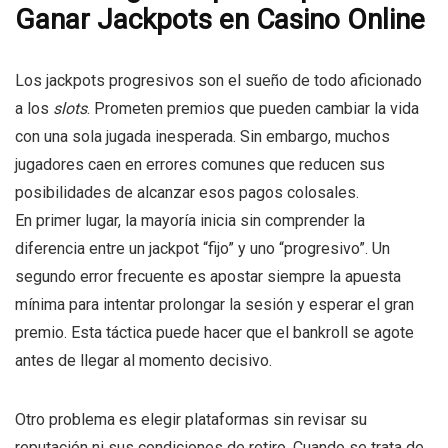
Ganar Jackpots en Casino Online
Los jackpots progresivos son el sueño de todo aficionado
a los
slots
. Prometen premios que pueden cambiar la vida
con una sola jugada inesperada. Sin embargo, muchos
jugadores caen en errores comunes que reducen sus
posibilidades de alcanzar esos pagos colosales.
En primer lugar, la mayoría inicia sin comprender la
diferencia entre un jackpot “fijo” y uno “progresivo”. Un
segundo error frecuente es apostar siempre la apuesta
mínima para intentar prolongar la sesión y esperar el gran
premio. Esta táctica puede hacer que el bankroll se agote
antes de llegar al momento decisivo.​
Otro problema es elegir plataformas sin revisar su
reputación ni sus condiciones de retiro. Cuando se trata de