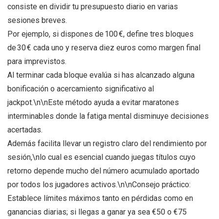
consiste en dividir tu presupuesto diario en varias
sesiones breves.
Por ejemplo, si dispones de 100 €, define tres bloques
de 30 € cada uno y reserva diez euros como margen final
para imprevistos.
Al terminar cada bloque evalúa si has alcanzado alguna
bonificación o acercamiento significativo al
jackpot.\n\nEste método ayuda a evitar maratones
interminables donde la fatiga mental disminuye decisiones
acertadas.
Además facilita llevar un registro claro del rendimiento por
sesión,\nlo cual es esencial cuando juegas títulos cuyo
retorno depende mucho del número acumulado aportado
por todos los jugadores activos.\n\nConsejo práctico:
Establece límites máximos tanto en pérdidas como en
ganancias diarias; si llegas a ganar ya sea €50 o €75