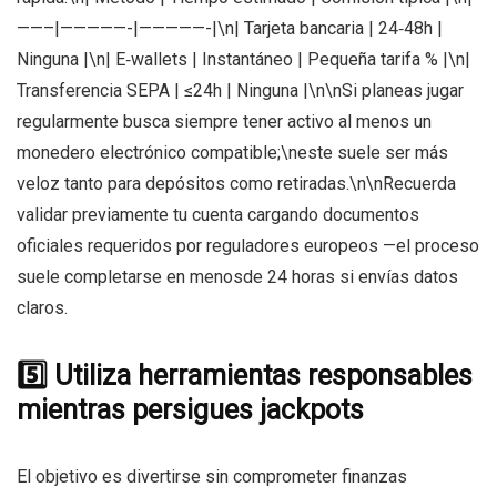
——–|—————-|—————-|\n| Tarjeta bancaria | 24‑48h |
Ninguna |\n| E‑wallets | Instantáneo | Pequeña tarifa % |\n|
Transferencia SEPA | ≤24h | Ninguna |\n\nSi planeas jugar
regularmente busca siempre tener activo al menos un
monedero electrónico compatible;\neste suele ser más
veloz tanto para depósitos como retiradas.\n\nRecuerda
validar previamente tu cuenta cargando documentos
oficiales requeridos por reguladores europeos —el proceso
suele completarse en menosde 24 horas si envías datos
claros.
5️⃣ Utiliza herramientas responsables
mientras persigues jackpots
El objetivo es divertirse sin comprometer finanzas