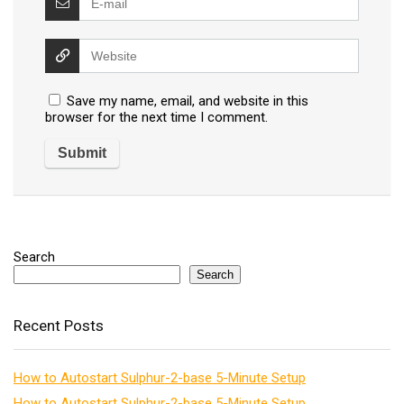
Save my name, email, and website in this
browser for the next time I comment.
Search
Search
Recent Posts
How to Autostart Sulphur-2-base 5-Minute Setup
How to Autostart Sulphur-2-base 5-Minute Setup