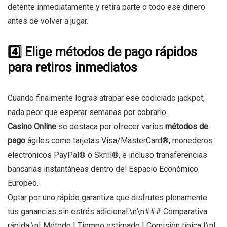
detente inmediatamente y retira parte o todo ese dinero
antes de volver a jugar.
4️⃣ Elige métodos de pago rápidos
para retiros inmediatos
Cuando finalmente logras atrapar ese codiciado jackpot,
nada peor que esperar semanas por cobrarlo.
Casino Online
se destaca por ofrecer varios
métodos de
pago
ágiles como tarjetas Visa/MasterCard®, monederos
electrónicos PayPal® o Skrill®, e incluso transferencias
bancarias instantáneas dentro del Espacio Económico
Europeo.
Optar por uno rápido garantiza que disfrutes plenamente
tus ganancias sin estrés adicional.\n\n### Comparativa
rápida:\n| Método | Tiempo estimado | Comisión típica |\n|