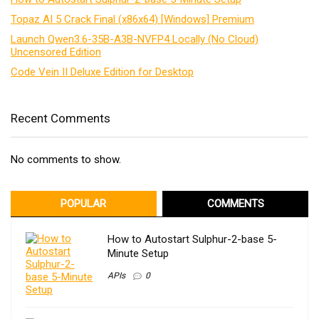
Topaz AI 5 Crack Final (x86x64) [Windows] Premium
Launch Qwen3.6-35B-A3B-NVFP4 Locally (No Cloud)
Uncensored Edition
Code Vein II Deluxe Edition for Desktop
Recent Comments
No comments to show.
POPULAR
COMMENTS
How to Autostart Sulphur-2-base 5-
Minute Setup
APIs
0