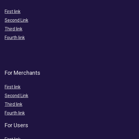
First link
Second Link
Third link
Fourth link
For Merchants
First link
Second Link
Third link
Fourth link
For Users