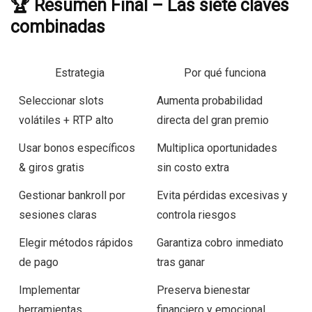
🏆 Resumen Final – Las siete claves
combinadas
Estrategia
Por qué funciona
Seleccionar slots
Aumenta probabilidad
volátiles + RTP alto
directa del gran premio
Usar bonos específicos
Multiplica oportunidades
& giros gratis
sin costo extra
Gestionar bankroll por
Evita pérdidas excesivas y
sesiones claras
controla riesgos
Elegir métodos rápidos
Garantiza cobro inmediato
d​e pago
tras ganar
Implementar
Preserva bienestar
herramientas
financiero y emocional