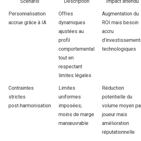
Scénario
Description
Impact attendu
Personnalisation
Offres
Augmentation du
accrue grâce à IA
dynamiques
ROI mais besoin
ajustées au
accru
profil
d’investissement
comportemental
technologiques
tout en
respectant
limites légales
Contraintes
Limites
Réduction
strictes
uniformes
potentielle du
post‑harmonisation
imposées;
volume moyen pa
moins de marge
joueur mais
manœuvrable
amélioration
réputationnelle