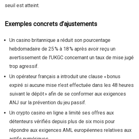
seuil est atteint.
Exemples concrets d’ajustements
Un casino britannique a réduit son pourcentage
hebdomadaire de 25 % à 18 % après avoir reçu un
avertissement de l’UKGC concernant un taux de mise jugé
trop agressif.
Un opérateur français a introduit une clause « bonus
expiré si aucune mise n’est effectuée dans les 48 heures
suivant le dépôt » afin de se conformer aux exigences
ANJ sur la prévention du jeu passif.
Un crypto casino en ligne a limité ses offres aux
détenteurs vérifiés depuis plus de six mois pour
répondre aux exigences AML européennes relatives aux
actifs numériques.