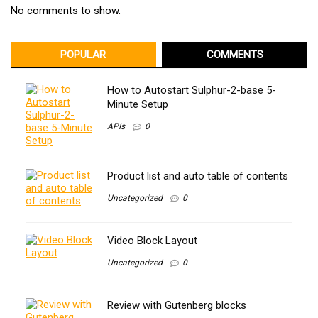
No comments to show.
POPULAR
COMMENTS
How to Autostart Sulphur-2-base 5-
Minute Setup
APIs
0
Product list and auto table of contents
Uncategorized
0
Video Block Layout
Uncategorized
0
Review with Gutenberg blocks