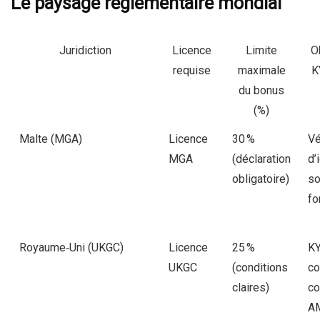
Le paysage réglementaire mondial
Juridiction
Licence
Limite
O
requise
maximale
K
du bonus
(%)
Malte (MGA)
Licence
30 %
Vé
MGA
(déclaration
d’
obligatoire)
so
fo
Royaume‑Uni (UKGC)
Licence
25 %
K
UKGC
(conditions
co
claires)
co
A