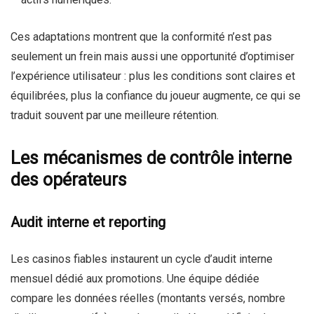
Ces adaptations montrent que la conformité n’est pas
seulement un frein mais aussi une opportunité d’optimiser
l’expérience utilisateur : plus les conditions sont claires et
équilibrées, plus la confiance du joueur augmente, ce qui se
traduit souvent par une meilleure rétention.
Les mécanismes de contrôle interne
des opérateurs
Audit interne et reporting
Les casinos fiables instaurent un cycle d’audit interne
mensuel dédié aux promotions. Une équipe dédiée
compare les données réelles (montants versés, nombre