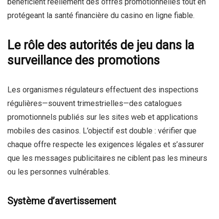
bénéficient réellement des offres promotionnelles tout en
protégeant la santé financière du casino en ligne fiable.
Le rôle des autorités de jeu dans la
surveillance des promotions
Les organismes régulateurs effectuent des inspections
régulières—souvent trimestrielles—des catalogues
promotionnels publiés sur les sites web et applications
mobiles des casinos. L’objectif est double : vérifier que
chaque offre respecte les exigences légales et s’assurer
que les messages publicitaires ne ciblent pas les mineurs
ou les personnes vulnérables.
Système d’avertissement