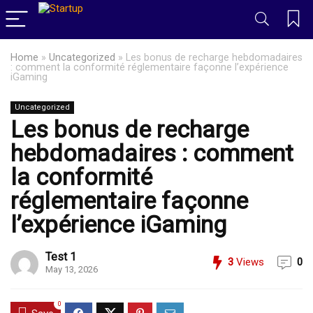
Home
»
Uncategorized
»
Les bonus de recharge hebdomadaires
: comment la conformité réglementaire façonne l’expérience
iGaming
Uncategorized
Les bonus de recharge
hebdomadaires : comment
la conformité
réglementaire façonne
l’expérience iGaming
Test 1
3
Views
0
May 13, 2026
0