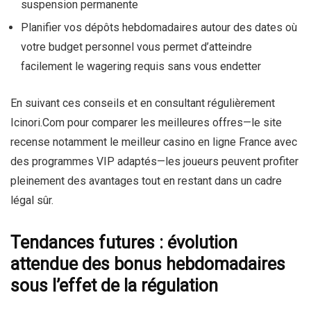
suspension permanente
Planifier vos dépôts hebdomadaires autour des dates où
votre budget personnel vous permet d’atteindre
facilement le wagering requis sans vous endetter
En suivant ces conseils et en consultant régulièrement
Icinori.Com pour comparer les meilleures offres—le site
recense notamment le meilleur casino en ligne France avec
des programmes VIP adaptés—les joueurs peuvent profiter
pleinement des avantages tout en restant dans un cadre
légal sûr.
Tendances futures : évolution
attendue des bonus hebdomadaires
sous l’effet de la régulation