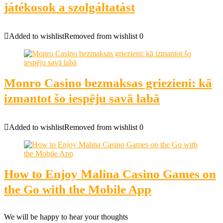
játékosok a szolgáltatást
Added to wishlist
Removed from wishlist
0
Monro Casino bezmaksas griezieni: kā
izmantot šo iespēju savā labā
Added to wishlist
Removed from wishlist
0
How to Enjoy Malina Casino Games on
the Go with the Mobile App
We will be happy to hear your thoughts