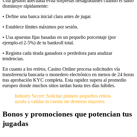
Una gestión adecuada evita sorpresas desagradables cuando el saldo
disminuye rápidamente:
• Define una banca inicial clara antes de jugar.
• Establece límites máximos por sesión.
• Usa apuestas fijas basadas en un pequeño porcentaje (por
ejemplo‑el 2‑5%) de tu bankroll total.
• Registra cada tirada ganadora o perdedora para analizar
tendencias.
En cuanto a los
retiros
, Casino Online procesa solicitudes vía
transferencia bancaria o monedero electrónico en menos de 24 horas
tras aprobación KYC completa. Esta rapidez supera al promedio
europeo donde muchos sitios tardan hasta tres días hábiles.
Industry Secret: Solicitar primero pequeños retiros
ayuda a validar tu cuenta sin demoras mayores.
Bonos y promociones que potencian tus
jugadas