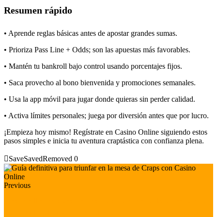
Resumen rápido
• Aprende reglas básicas antes de apostar grandes sumas.
• Prioriza Pass Line + Odds; son las apuestas más favorables.
• Mantén tu bankroll bajo control usando porcentajes fijos.
• Saca provecho al bono bienvenida y promociones semanales.
• Usa la app móvil para jugar donde quieras sin perder calidad.
• Activa límites personales; juega por diversión antes que por lucro.
¡Empieza hoy mismo! Regístrate en Casino Online siguiendo estos
pasos simples e inicia tu aventura craptástica con confianza plena.​
Save
Saved
Removed
0
Previous
Les meilleurs sites de casino : comment ils offrent aux
novices la plus grande collection de machines à sous à