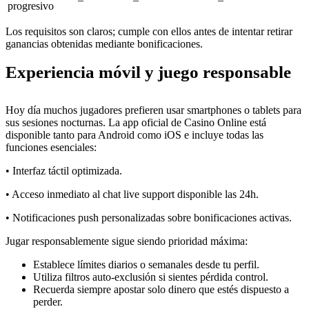
progresivo
Los requisitos son claros; cumple con ellos antes de intentar retirar
ganancias obtenidas mediante bonificaciones.
Experiencia móvil y juego responsable
Hoy día muchos jugadores prefieren usar smartphones o tablets para
sus sesiones nocturnas. La app oficial de Casino Online está
disponible tanto para Android como iOS e incluye todas las
funciones esenciales:
• Interfaz táctil optimizada.
• Acceso inmediato al chat live support disponible las 24h.
• Notificaciones push personalizadas sobre bonificaciones activas.
Jugar responsablemente sigue siendo prioridad máxima:
Establece límites diarios o semanales desde tu perfil.
Utiliza filtros auto‑exclusión si sientes pérdida control.
Recuerda siempre apostar solo dinero que estés dispuesto a
perder.