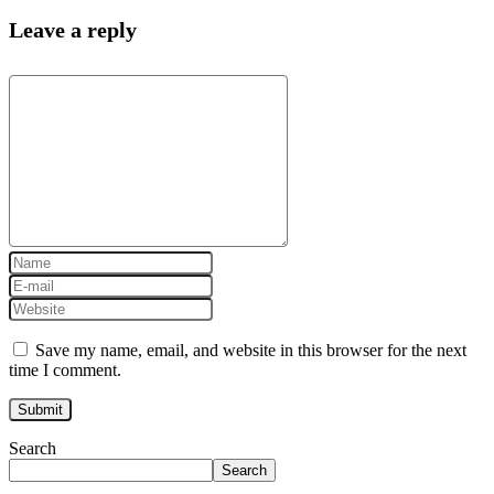
Leave a reply
Save my name, email, and website in this browser for the next
time I comment.
Search
Search