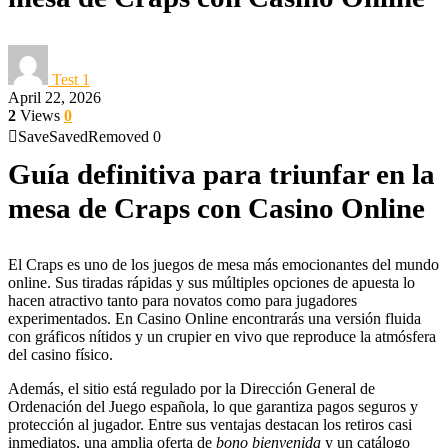
Test 1
April 22, 2026
2
Views
0
Save
Saved
Removed
0
Guía definitiva para triunfar en la
mesa de Craps con Casino Online
El Craps es uno de los juegos de mesa más emocionantes del mundo
online. Sus tiradas rápidas y sus múltiples opciones de apuesta lo
hacen atractivo tanto para novatos como para jugadores
experimentados. En Casino Online encontrarás una versión fluida
con gráficos nítidos y un crupier en vivo que reproduce la atmósfera
del casino físico.
Además, el sitio está regulado por la Dirección General de
Ordenación del Juego española, lo que garantiza pagos seguros y
protección al jugador. Entre sus ventajas destacan los retiros casi
inmediatos, una amplia oferta de
bono bienvenida
y un catálogo