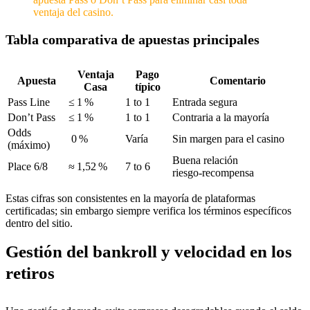
ventaja del casino.
Tabla comparativa de apuestas principales
Ventaja
Pago
Apuesta
Comentario
Casa
típico
Pass Line
≤ 1 %
1 to 1
Entrada segura
Don’t Pass
≤ 1 %
1 to 1
Contraria a la mayoría
Odds
0 %
Varía
Sin margen para el casino
(máximo)
Buena relación
Place 6/8
≈ 1,52 %
7 to 6
riesgo‑recompensa
Estas cifras son consistentes en la mayoría de plataformas
certificadas; sin embargo siempre verifica los términos específicos
dentro del sitio.
Gestión del bankroll y velocidad en los
retiros