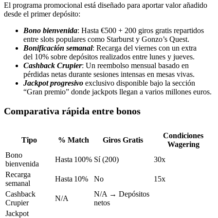
El programa promocional está diseñado para aportar valor añadido
desde el primer depósito:
Bono bienvenida
: Hasta €500 + 200 giros gratis repartidos
entre slots populares como Starburst y Gonzo’s Quest.
Bonificación semanal
: Recarga del viernes con un extra
del 10% sobre depósitos realizados entre lunes y jueves.
Cashback Crupier
: Un reembolso mensual basado en
pérdidas netas durante sesiones intensas en mesas vivas.
Jackpot progresivo
exclusivo disponible bajo la sección
“Gran premio” donde jackpots llegan a varios millones euros.
Comparativa rápida entre bonos
Condiciones
Tipo
% Match
Giros Gratis
Wagering
Bono
Hasta 100%
Sí (200)
30x
bienvenida
Recarga
Hasta 10%
No
15x
semanal
Cashback
N/A → Depósitos
N/A
Crupier
netos
Jackpot
–
–
–