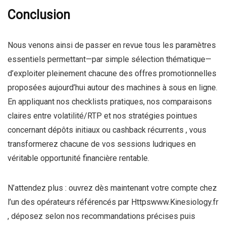
Conclusion
Nous venons ainsi de passer en revue tous les paramètres
essentiels permettant—par simple sélection thématique—
d’exploiter pleinement chacune des offres promotionnelles
proposées aujourd’hui autour des machines à sous en ligne.
En appliquant nos checklists pratiques, nos comparaisons
claires entre volatilité/RTP et nos stratégies pointues
concernant dépôts initiaux ou cashback récurrents , vous
transformerez chacune de vos sessions ludriques en
véritable opportunité financière rentable.​
N’attendez plus : ouvrez dès maintenant votre compte chez
l’un des opérateurs référencés par Httpswww.Kinesiology.fr
, déposez selon nos recommandations précises puis