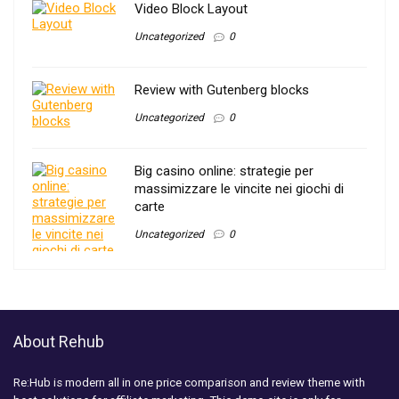
Video Block Layout
Uncategorized
0
Review with Gutenberg blocks
Uncategorized
0
Big casino online: strategie per
massimizzare le vincite nei giochi di
carte
Uncategorized
0
About Rehub
Re:Hub is modern all in one price comparison and review theme with