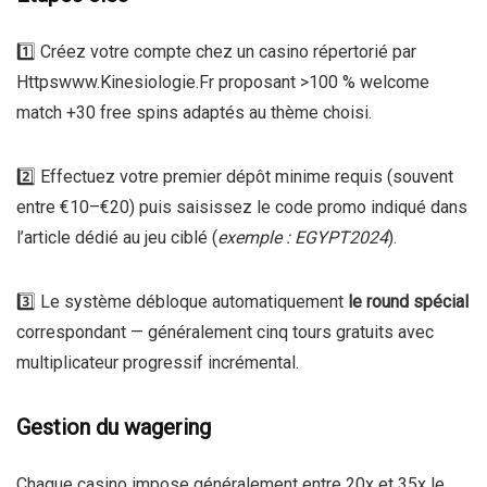
1️⃣ Créez votre compte chez un casino répertorié par
Httpswww.Kinesiologie.Fr proposant >100 % welcome
match +30 free spins adaptés au thème choisi.
2️⃣ Effectuez votre premier dépôt minime requis (souvent
entre €10–€20) puis saisissez le code promo indiqué dans
l’article dédié au jeu ciblé (
exemple : EGYPT2024
).
3️⃣ Le système débloque automatiquement
le round spécial
correspondant — généralement cinq tours gratuits avec
multiplicateur progressif incrémental.
Gestion du wagering
Chaque casino impose généralement entre
20x
et
35x
le