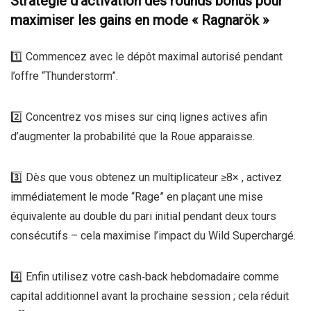
Stratégie d’activation des rounds bonus pour
maximiser les gains en mode « Ragnarök »
1️⃣ Commencez avec le dépôt maximal autorisé pendant
l’offre “Thunderstorm”.
2️⃣ Concentrez vos mises sur cinq lignes actives afin
d’augmenter la probabilité que la Roue apparaisse.
3️⃣ Dès que vous obtenez un multiplicateur ≥8×​ , activez
immédiatement le mode “Rage” en plaçant une mise
équivalente au double du pari initial pendant deux tours
consécutifs – cela maximise l’impact du Wild Superchargé.
4️⃣ Enfin utilisez votre cash‑back hebdomadaire comme
capital additionnel avant la prochaine session ; cela réduit