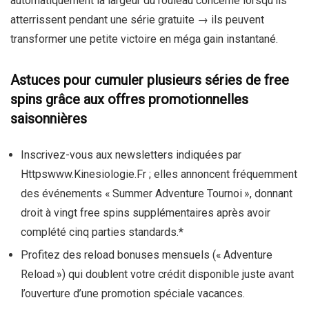
automatiquement la largeur du rouleau concerné lorsqu’ils
atterrissent pendant une série gratuite → ils peuvent
transformer une petite victoire en méga gain instantané.
Astuces pour cumuler plusieurs séries de free
spins grâce aux offres promotionnelles
saisonnières
Inscrivez-vous aux newsletters indiquées par
Httpswww.Kinesiologie.Fr ; elles annoncent fréquemment
des événements « Summer Adventure Tournoi », donnant
droit à vingt free spins supplémentaires après avoir
complété cinq parties standards.*
Profitez des reload bonuses mensuels (« Adventure
Reload ») qui doublent votre crédit disponible juste avant
l’ouverture d’une promotion spéciale vacances.