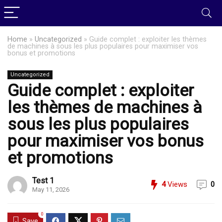
Home
»
Uncategorized
»
Guide complet : exploiter les thèmes
de machines à sous les plus populaires pour maximiser vos
bonus et promotions
Uncategorized
Guide complet : exploiter
les thèmes de machines à
sous les plus populaires
pour maximiser vos bonus
et promotions
Test 1
4
Views
0
May 11, 2026
0
Save