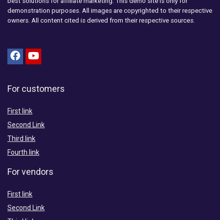
best solutions for affiliate marketing. This demo site is only for
demonstration purposes. All images are copyrighted to their respective
owners. All content cited is derived from their respective sources.
For customers
First link
Second Link
Third link
Fourth link
For vendors
First link
Second Link