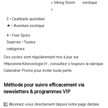
« Viking Storm
nordique
»
3 • Cashback quotidien
★ • Aventure exotique
4 • Free Spins
Surprise • Toutes
catégories
Ces cycles sont régulièrement mis à jour sur
Httpswww.Kinesiologie.Fr ; consultez-y toujours la rubrique
Calendrier Promo pour éviter toute perte.
Méthode pour suivre efficacement via
newsletters & programmes VIP
1️⃣ Abonnez-vous directement depuis notre page dédiée