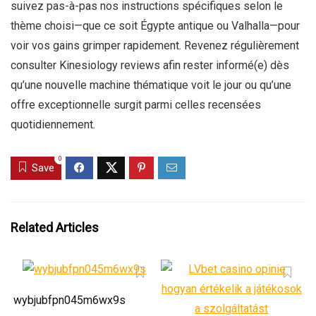
suivez pas-à-pas nos instructions spécifiques selon le
thème choisi—que ce soit Égypte antique ou Valhalla—pour
voir vos gains grimper rapidement. Revenez régulièrement
consulter Kinesiology reviews afin rester informé(e) dès
qu’une nouvelle machine thématique voit le jour ou qu’une
offre exceptionnelle surgit parmi celles recensées
quotidiennement.​
0
Save
Related Articles
wybjubfpn045m6wx9s