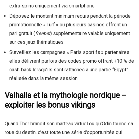
extra‑spins uniquement via smartphone.
Déposez le montant minimum requis pendant la période
promotionnelle « Turf » où plusieurs casinos offrent un
pari gratuit (
freebet
) supplémentaire valable uniquement
sur ces jeux thématiques.
Surveillez les campagnes « Paris sportifs » partenaires :
elles délivrent parfois des codes promo offrant +10 % de
cash‑back lorsqu’ils sont rattachés à une partie “Egypt”
réalisée dans la même session.
Valhalla et la mythologie nordique –
exploiter les bonus vikings
Quand Thor brandit son marteau virtuel ou qu’Odin tourne sa
roue du destin, c’est toute une série d’opportunités qui