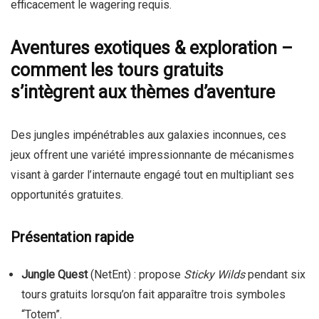
efficacement le wagering requis.
Aventures exotiques & exploration –
comment les tours gratuits
s’intègrent aux thèmes d’aventure
Des jungles impénétrables aux galaxies inconnues, ces
jeux offrent une variété impressionnante de mécanismes
visant à garder l’internaute engagé tout en multipliant ses
opportunités gratuites.
Présentation rapide
Jungle Quest
(NetEnt) : propose
Sticky Wilds
pendant six
tours gratuits lorsqu’on fait apparaître trois symboles
“Totem”.