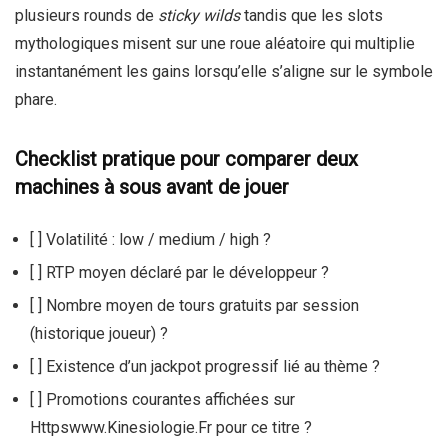
plusieurs rounds de
sticky wilds
tandis que les slots
mythologiques misent sur une roue aléatoire qui multiplie
instantanément les gains lorsqu’elle s’aligne sur le symbole
phare.
Checklist pratique pour comparer deux
machines à sous avant de jouer
[ ] Volatilité : low / medium / high ?
[ ] RTP moyen déclaré par le développeur ?
[ ] Nombre moyen de tours gratuits par session
(historique joueur) ?
[ ] Existence d’un jackpot progressif lié au thème ?
[ ] Promotions courantes affichées sur
Httpswww.Kinesiologie.Fr pour ce titre ?