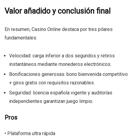
Valor añadido y conclusión final
En resumen, Casino Online destaca por tres pilares
fundamentales:
Velocidad: carga inferior a dos segundos y retiros
instantáneos mediante monederos electrónicos.
Bonificaciones generosas: bono bienvenida competitivo
+ giros gratis con requisitos razonables.
Seguridad: licencia española vigente y auditorías
independientes garantizan juego limpio.
Pros
• Plataforma ultra rápida