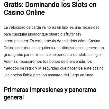
Gratis: Dominando los Slots en
Casino Online
La velocidad de carga ya no es un lujo; es una necesidad
para cualquier jugador que quiera disfrutar sin
interrupciones. En este artículo descubrirás cómo Casino
Online combina una arquitectura optimizada con generosos
giros gratis para ofrecer una experiencia de slots sin igual.
Además, repasaremos los bonos de bienvenida, los
métodos de retiro y la seguridad que hacen de este casino
una opción fiable para los amantes del juego en línea.
Primeras impresiones y panorama
general