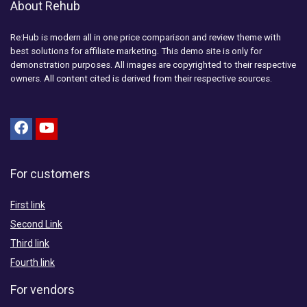
About Rehub
Re:Hub is modern all in one price comparison and review theme with
best solutions for affiliate marketing. This demo site is only for
demonstration purposes. All images are copyrighted to their respective
owners. All content cited is derived from their respective sources.
For customers
First link
Second Link
Third link
Fourth link
For vendors