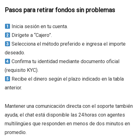
Pasos para retirar fondos sin problemas
Inicia sesión en tu cuenta.
Dirígete a “Cajero”.
Selecciona el método preferido e ingresa el importe
deseado.
Confirma tu identidad mediante documento oficial
(requisito KYC).
Recibe el dinero según el plazo indicado en la tabla
anterior.
Mantener una comunicación directa con el soporte también
ayuda; el chat está disponible las 24 horas con agentes
multilingües que responden en menos de dos minutos en
promedio.