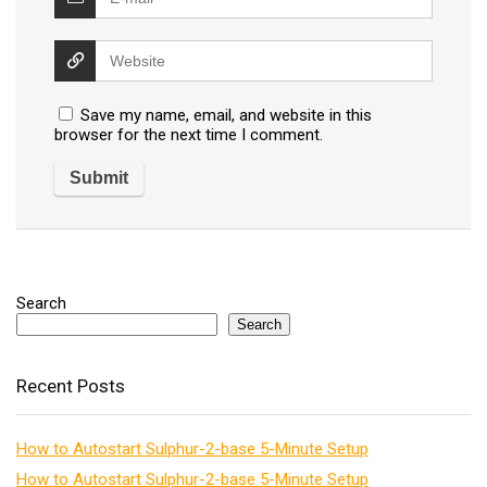
Save my name, email, and website in this
browser for the next time I comment.
Search
Search
Recent Posts
How to Autostart Sulphur-2-base 5-Minute Setup
How to Autostart Sulphur-2-base 5-Minute Setup