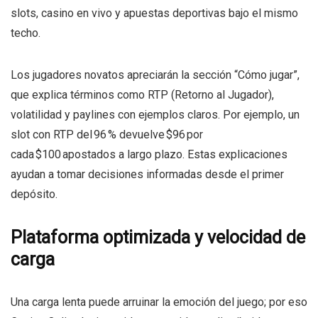
slots, casino en vivo y apuestas deportivas bajo el mismo
techo.
Los jugadores novatos apreciarán la sección “Cómo jugar”,
que explica términos como RTP (Retorno al Jugador),
volatilidad y paylines con ejemplos claros. Por ejemplo, un
slot con RTP del 96 % devuelve $96 por
cada $100 apostados a largo plazo. Estas explicaciones
ayudan a tomar decisiones informadas desde el primer
depósito.
Plataforma optimizada y velocidad de
carga
Una carga lenta puede arruinar la emoción del juego; por eso