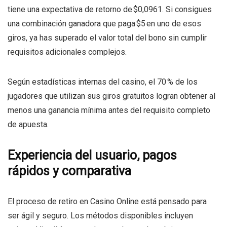
tiene una expectativa de retorno de $0,0961. Si consigues
una combinación ganadora que paga $5 en uno de esos
giros, ya has superado el valor total del bono sin cumplir
requisitos adicionales complejos.
Según estadísticas internas del casino, el 70 % de los
jugadores que utilizan sus giros gratuitos logran obtener al
menos una ganancia mínima antes del requisito completo
de apuesta.
Experiencia del usuario, pagos
rápidos y comparativa
El proceso de retiro en Casino Online está pensado para
ser ágil y seguro. Los métodos disponibles incluyen