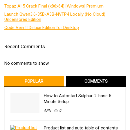
Topaz AI 5 Crack Final (x86x64) [Windows] Premium
Launch Qwen3.6-35B-A3B-NVFP4 Locally (No Cloud)
Uncensored Edition
Code Vein II Deluxe Edition for Desktop
Recent Comments
No comments to show.
POPULAR
COMMENTS
How to Autostart Sulphur-2-base 5-
Minute Setup
APIs
0
Product list and auto table of contents