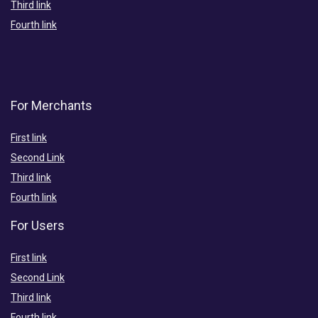
Third link
Fourth link
For Merchants
First link
Second Link
Third link
Fourth link
For Users
First link
Second Link
Third link
Fourth link