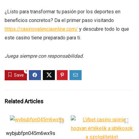
¿Listo para transformar tu pasión por los deportes en
beneficios concretos? Da el primer paso visitando
https://casinovalenciaonline.com/
y descubre todo lo que
este casino tiene preparado para ti.
Juega siempre con responsabilidad.
0
Save
Related Articles
wybjubfpn045m6wx9s