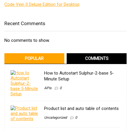
Code Vein II Deluxe Edition for Desktop
Recent Comments
No comments to show.
POPULAR
COMMENTS
How to Autostart Sulphur-2-base 5-
Minute Setup
APIs
0
Product list and auto table of contents
Uncategorized
0