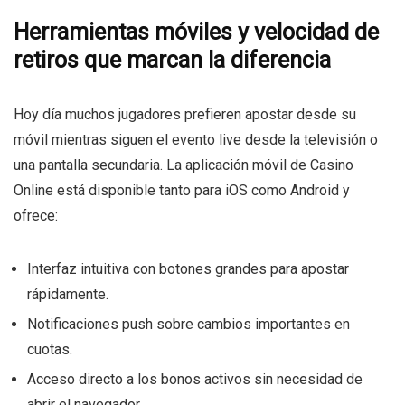
Herramientas móviles y velocidad de
retiros que marcan la diferencia
Hoy día muchos jugadores prefieren apostar desde su
móvil mientras siguen el evento live desde la televisión o
una pantalla secundaria. La aplicación móvil de Casino
Online está disponible tanto para iOS como Android y
ofrece:
Interfaz intuitiva con botones grandes para apostar
rápidamente.
Notificaciones push sobre cambios importantes en
cuotas.
Acceso directo a los bonos activos sin necesidad de
abrir el navegador.