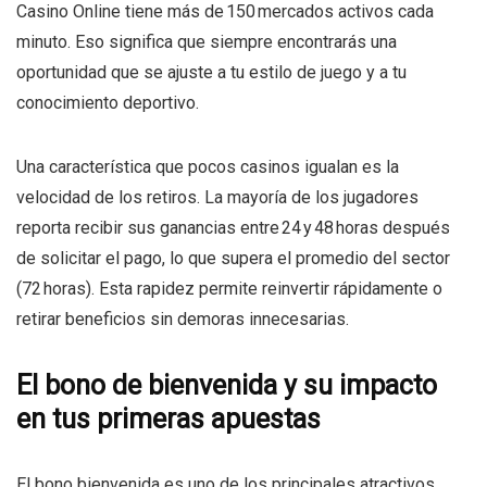
Casino Online tiene más de 150 mercados activos cada
minuto. Eso significa que siempre encontrarás una
oportunidad que se ajuste a tu estilo de juego y a tu
conocimiento deportivo.
Una característica que pocos casinos igualan es la
velocidad de los retiros. La mayoría de los jugadores
reporta recibir sus ganancias entre 24 y 48 horas después
de solicitar el pago, lo que supera el promedio del sector
(72 horas). Esta rapidez permite reinvertir rápidamente o
retirar beneficios sin demoras innecesarias.
El bono de bienvenida y su impacto
en tus primeras apuestas
El bono bienvenida es uno de los principales atractivos