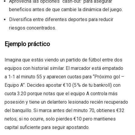
Aprovecha las opciones “cash‑out” para asegurar
beneficios antes de que cambie la dinámica del juego.
Diversifica entre diferentes deportes para reducir
riesgos concentrados.
Ejemplo práctico
Imagina que estás viendo un partido de fútbol entre dos
equipos con historial similar. El marcador está empatado
a 1‑1 al minuto 55 y aparecen cuotas para “Próximo gol –
Equipo A”. Decides apostar €10 (5 % de tu bankroll) con
cuota 3.20 porque notas que el equipo A controla más
posesión y tiene un delantero lesionado recién recuperado
del banquillo. Si marca antes del minuto 70, obtienes €32
netos; si no ocurre, solo pierdes €10 pero mantienes
capital suficiente para seguir apostando.