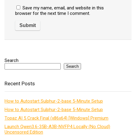
Save my name, email, and website in this
browser for the next time I comment.
Search
Search
Recent Posts
How to Autostart Sulphur-2-base 5-Minute Setup
How to Autostart Sulphur-2-base 5-Minute Setup
Topaz AI 5 Crack Final (x86x64) [Windows] Premium
Launch Qwen3.6-35B-A3B-NVFP4 Locally (No Cloud)
Uncensored Edition