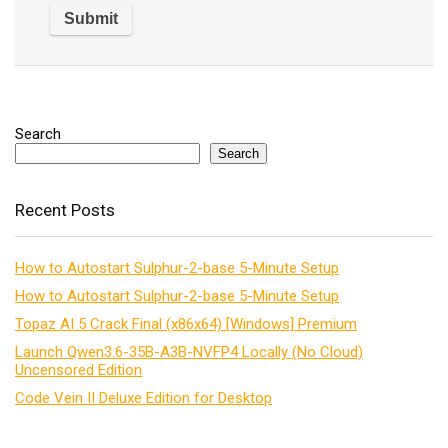
Search
Search
Recent Posts
How to Autostart Sulphur-2-base 5-Minute Setup
How to Autostart Sulphur-2-base 5-Minute Setup
Topaz AI 5 Crack Final (x86x64) [Windows] Premium
Launch Qwen3.6-35B-A3B-NVFP4 Locally (No Cloud)
Uncensored Edition
Code Vein II Deluxe Edition for Desktop