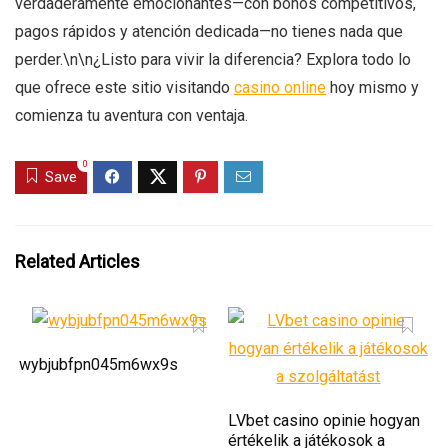
verdaderamente emocionantes—con bonos competitivos,
pagos rápidos y atención dedicada—no tienes nada que
perder.\n\n¿Listo para vivir la diferencia? Explora todo lo
que ofrece este sitio visitando
casino online
hoy mismo y
comienza tu aventura con ventaja.
0
Save
Related Articles
wybjubfpn045m6wx9s
LVbet casino opinie hogyan
értékelik a játékosok a