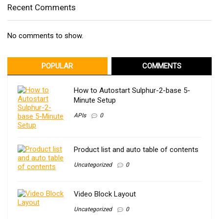
Recent Comments
No comments to show.
POPULAR
COMMENTS
How to Autostart Sulphur-2-base 5-
Minute Setup
APIs
0
Product list and auto table of contents
Uncategorized
0
Video Block Layout
Uncategorized
0