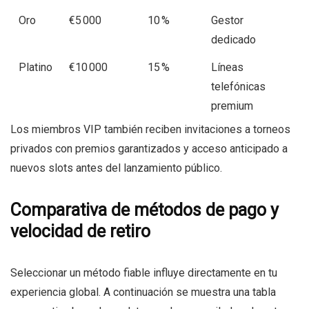
Oro
€5 000
10 %
Gestor
dedicado
Platino
€10 000
15 %
Líneas
telefónicas
premium
Los miembros VIP también reciben invitaciones a torneos
privados con premios garantizados y acceso anticipado a
nuevos slots antes del lanzamiento público.
Comparativa de métodos de pago y
velocidad de retiro
Seleccionar un método fiable influye directamente en tu
experiencia global. A continuación se muestra una tabla