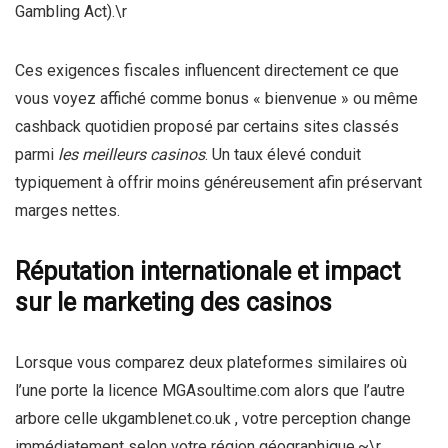
Gambling Act).\r
Ces exigences fiscales influencent directement ce que
vous voyez affiché comme bonus « bienvenue » ou même
cashback quotidien proposé par certains sites classés
parmi
les meilleurs casinos
. Un taux élevé conduit
typiquement à offrir moins généreusement afin préservant
marges nettes.
Réputation internationale et impact
sur le marketing des casinos
Lorsque vous comparez deux plateformes similaires où
l’une porte la licence MGAsoultime.com alors que l’autre
arbore celle ukgamblenet.co.uk , votre perception change
immédiatement selon votre région géographique.~\r