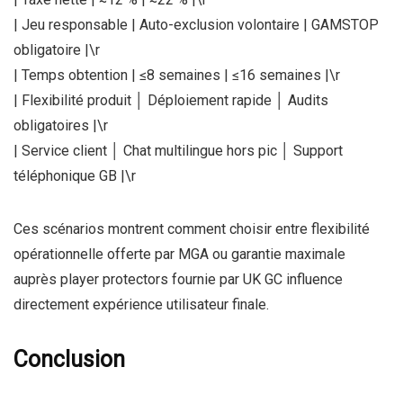
| Jeu responsable | Auto-exclusion volontaire | GAMSTOP
obligatoire |\r
| Temps obtention | ≤8 semaines | ≤16 semaines |\r
| Flexibilité produit │ Déploiement rapide │ Audits
obligatoires |\r
| Service client │ Chat multilingue hors pic │ Support
téléphonique GB |\r
Ces scénarios montrent comment choisir entre flexibilité
opérationnelle offerte par MGA ou garantie maximale
auprès player protectors fournie par UK GC influence
directement expérience utilisateur finale.
Conclusion