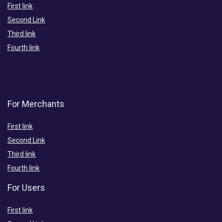
First link
Second Link
Third link
Fourth link
For Merchants
First link
Second Link
Third link
Fourth link
For Users
First link