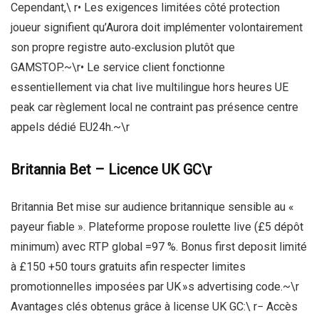
Cependant,\ r• Les exigences limitées côté protection
joueur signifient qu’Aurora doit implémenter volontairement
son propre registre auto‐exclusion plutôt que
GAMSTOP.~\r• Le service client fonctionne
essentiellement via chat live multilingue hors heures UE
peak car règlement local ne contraint pas présence centre
appels dédié EU24h.~\r
Britannia Bet – Licence UK GC\r
Britannia Bet mise sur audience britannique sensible au «
payeur fiable ». Plateforme propose roulette live (£5 dépôt
minimum) avec RTP global =97 %. Bonus first deposit limité
à £150 +50 tours gratuits afin respecter limites
promotionnelles imposées par UK »s advertising code.~\r
Avantages clés obtenus grâce à license UK GC:\ r− Accès