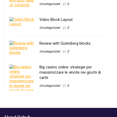
Uncategorized
0
Video Block Layout
Uncategorized
0
Review with Gutenberg blocks
Uncategorized
0
Big casino online: strategie per
massimizzare le vincite nei giochi di
carte
Uncategorized
0