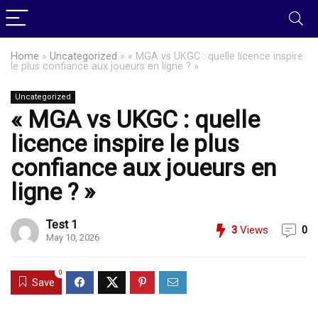
Home
»
Uncategorized
»
« MGA vs UKGC : quelle licence inspire
le plus confiance aux joueurs en ligne ? »
Uncategorized
« MGA vs UKGC : quelle
licence inspire le plus
confiance aux joueurs en
ligne ? »
Test 1
3
Views
0
May 10, 2026
0
Save