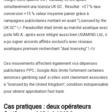
simultanément una licenza UK GC . Résultat : +27 % taux
conversion +15 % valeur moyenne panier grâce à
campagnes publicitaires mettant en avant “Licensed by the
UK GC”.\ r· ParadoxBet était limité au marché asiatique avec
juste MG A ; après avoir intégré aussi bien UGAMING Ltd., il
a pu signer accords affiliés exclusifs avec réseaux
asiatiques premium recherchant “dual licensing”.\ r\r
Ces mouvements affectent également vos dépenses
publicitaires PPC ; Google Ads limite fortement certaines
annonces gambling sauf si elles sont clairement associées
à “licensed by the United Kingdom”, condition indispensable
pour obtenir approbation fast track.​
Cas pratiques : deux opérateurs