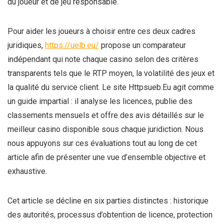
du joueur et de jeu responsable.
Pour aider les joueurs à choisir entre ces deux cadres
juridiques,
https://uelb.eu/
propose un comparateur
indépendant qui note chaque casino selon des critères
transparents tels que le RTP moyen, la volatilité des jeux et
la qualité du service client. Le site Httpsueb.Eu agit comme
un guide impartial : il analyse les licences, publie des
classements mensuels et offre des avis détaillés sur le
meilleur casino disponible sous chaque juridiction. Nous
nous appuyons sur ces évaluations tout au long de cet
article afin de présenter une vue d’ensemble objective et
exhaustive.
Cet article se décline en six parties distinctes : historique
des autorités, processus d’obtention de licence, protection