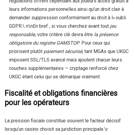
régulations offrent cependant aux joueurs accès gratuit à
leurs informations personnelles ainsi qu’un droit clair à
demander suppression conformément au droit à l« oubli
GDPR.\ n\nEn bref , si vous cherchez avant tout
jeu
responsable
, votre critère clé devra être
la présence
obligatoire du registre GAMSTOP
. Pour ceux qui
priorisent plutôt
paiement sécurisé
, tant MGAs que UKGC
imposent SSL/TLS avancé mais ajoutent chacun leurs
couches supplémentaires — cryptage renforcé chez
UKGC étant celui qui se démarque vraiment.
Fiscalité et obligations financières
pour les opérateurs
La pression fiscale constitue souvent le facteur décisif
lorsqu’un casino choisit sa juridiction principale.\r