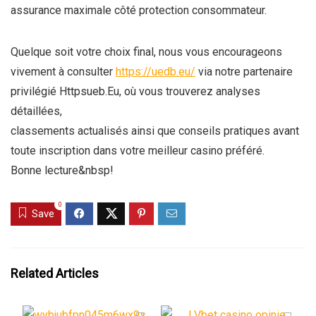
assurance maximale côté protection consommateur.
Quelque soit votre choix final, nous vous encourageons
vivement à consulter
https://uedb.eu/
via notre partenaire
privilégié Httpsueb.Eu, où vous trouverez analyses
détaillées,
classements actualisés ainsi que conseils pratiques avant
toute inscription dans votre meilleur casino préféré.
Bonne lecture&nbsp!
0
Save
Related Articles