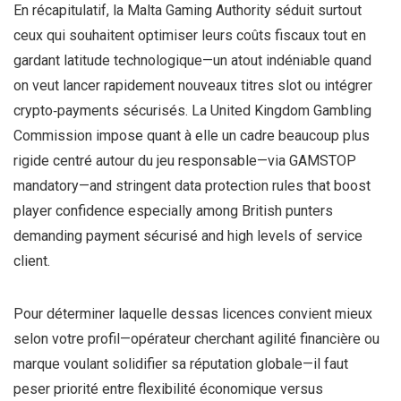
En récapitulatif, la Malta Gaming Authority séduit surtout
ceux qui souhaitent optimiser leurs coûts fiscaux tout en
gardant latitude technologique—un atout indéniable quand
on veut lancer rapidement nouveaux titres slot ou intégrer
crypto‐payments sécurisés. La United Kingdom Gambling
Commission impose quant à elle un cadre beaucoup plus
rigide centré autour du jeu responsable—via GAMSTOP
mandatory—and stringent data protection rules that boost
player confidence especially among British punters
demanding payment sécurisé and high levels of service
client.
Pour déterminer laquelle dessas licences convient mieux
selon votre profil—opérateur cherchant agilité financière ou
marque voulant solidifier sa réputation globale—il faut
peser priorité entre flexibilité économique versus