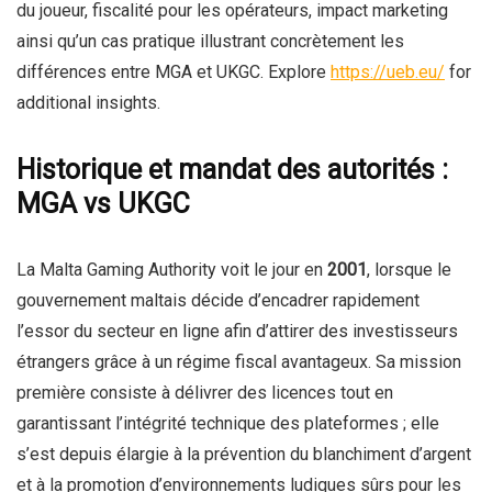
du joueur, fiscalité pour les opérateurs, impact marketing
ainsi qu’un cas pratique illustrant concrètement les
différences entre MGA et UKGC. Explore
https://ueb.eu/
for
additional insights.
Historique et mandat des autorités :
MGA vs UKGC
La Malta Gaming Authority voit le jour en
2001
, lorsque le
gouvernement maltais décide d’encadrer rapidement
l’essor du secteur en ligne afin d’attirer des investisseurs
étrangers grâce à un régime fiscal avantageux. Sa mission
première consiste à délivrer des licences tout en
garantissant l’intégrité technique des plateformes ; elle
s’est depuis élargie à la prévention du blanchiment d’argent
et à la promotion d’environnements ludiques sûrs pour les