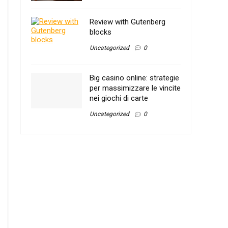
Review with Gutenberg
blocks
Uncategorized
0
Big casino online: strategie
per massimizzare le vincite
nei giochi di carte
Uncategorized
0