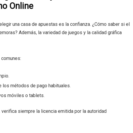
o Online
elegir una casa de apuestas es la confianza. ¿Cómo saber si el
demoras? Además, la variedad de juegos y la calidad gráfica
s comunes:
mpio.
e los métodos de pago habituales.
vos móviles o tablets.
verifica siempre la licencia emitida por la autoridad