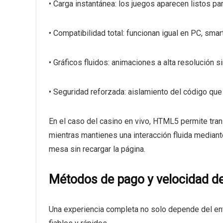
• Carga instantánea: los juegos aparecen listos pa
• Compatibilidad total: funcionan igual en PC, sma
• Gráficos fluidos: animaciones a alta resolución si
• Seguridad reforzada: aislamiento del código que
En el caso del casino en vivo, HTML5 permite tr
mientras mantienes una interacción fluida mediant
mesa sin recargar la página.
Métodos de pago y velocidad de 
Una experiencia completa no solo depende del ent