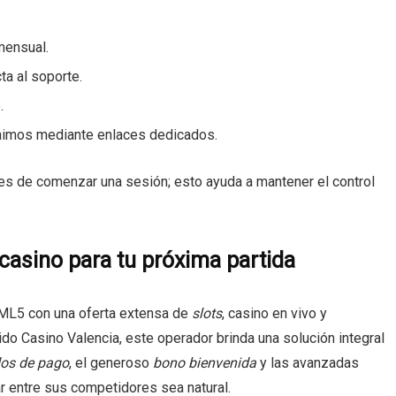
mensual.
ta al soporte.
.
imos mediante enlaces dedicados.
es de comenzar una sesión; esto ayuda a mantener el control
 casino para tu próxima partida
TML5 con una oferta extensa de
slots
, casino en vivo y
do Casino Valencia, este operador brinda una solución integral
os de pago
, el generoso
bono bienvenida
y las avanzadas
 entre sus competidores sea natural.