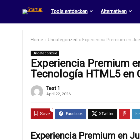
Tools entdecken
Alternativen
Home
»
Uncategorized
»
Experiencia Premium en Jue
Uncategorized
Experiencia Premium en
Tecnología HTML5 en C
Test 1
April 22, 2026
0
Save
Experiencia Premium en Jue