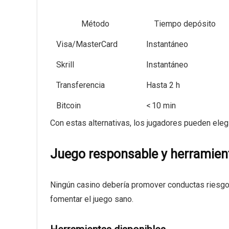
Método
Tiempo depósito
Visa/MasterCard
Instantáneo
Skrill
Instantáneo
Transferencia
Hasta 2 h
Bitcoin
< 10 min
Con estas alternativas, los jugadores pueden ele
Juego responsable y herramien
Ningún casino debería promover conductas riesgo
fomentar el juego sano.