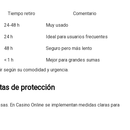
Tiempo retiro
Comentario
24‑48 h
Muy usado
24 h
Ideal para usuarios frecuentes
48 h
Seguro pero más lento
< 1 h
Mejor para grandes sumas
gir según su comodidad y urgencia.
tas de protección
sas. En Casino Online se implementan medidas claras para