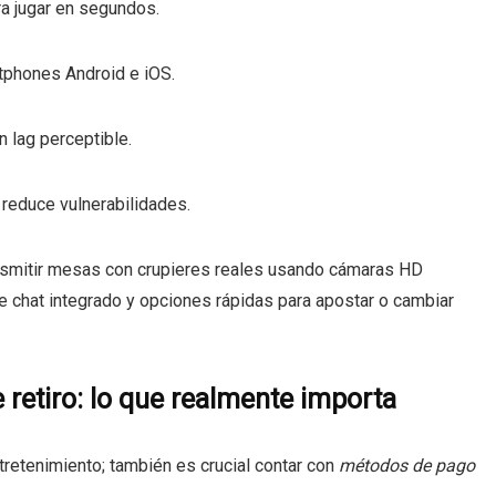
ra jugar en segundos.
rtphones Android e iOS.
n lag perceptible.
 reduce vulnerabilidades.
ansmitir mesas con crupieres reales usando cámaras HD
e chat integrado y opciones rápidas para apostar o cambiar
retiro: lo que realmente importa
retenimiento; también es crucial contar con
métodos de pago