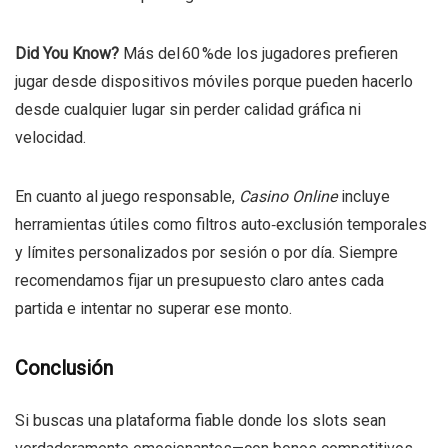
Did You Know?
Más del 60 %​de los jugadores prefieren
jugar desde dispositivos móviles porque pueden hacerlo
desde cualquier lugar sin perder calidad gráfica ni
velocidad.
En cuanto al juego responsable,
Casino Online
incluye
herramientas útiles como filtros auto‑exclusión temporales
y límites personalizados por sesión o por día.​ Siempre
recomendamos fijar un presupuesto claro antes cada
partida e intentar no superar ese monto.
Conclusión
Si buscas una plataforma fiable donde los slots sean