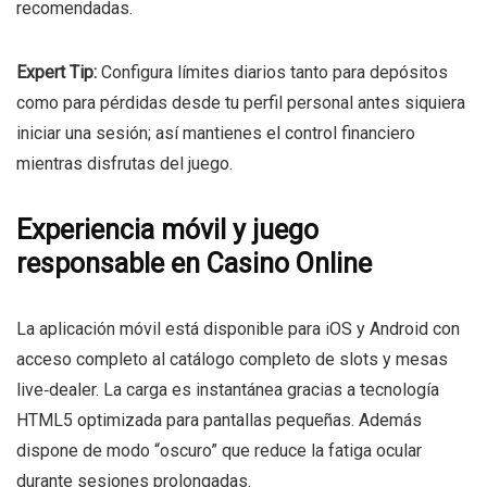
recomendadas.
Expert Tip:
Configura límites diarios tanto para depósitos
como para pérdidas desde tu perfil personal antes siquiera
iniciar una sesión; así mantienes el control financiero
mientras disfrutas del juego.
Experiencia móvil y juego
responsable en Casino Online
La aplicación móvil está disponible para iOS y Android con
acceso completo al catálogo completo de slots y mesas
live‑dealer​. La carga es instantánea gracias a tecnología
HTML5 optimizada para pantallas pequeñas.​ Además
dispone de modo “oscuro” que reduce la fatiga ocular
durante sesiones prolongadas.