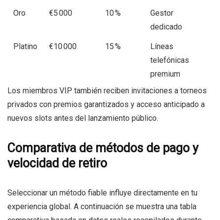
Oro
€5 000
10 %
Gestor
dedicado
Platino
€10 000
15 %
Líneas
telefónicas
premium
Los miembros VIP también reciben invitaciones a torneos
privados con premios garantizados y acceso anticipado a
nuevos slots antes del lanzamiento público.
Comparativa de métodos de pago y
velocidad de retiro
Seleccionar un método fiable influye directamente en tu
experiencia global. A continuación se muestra una tabla