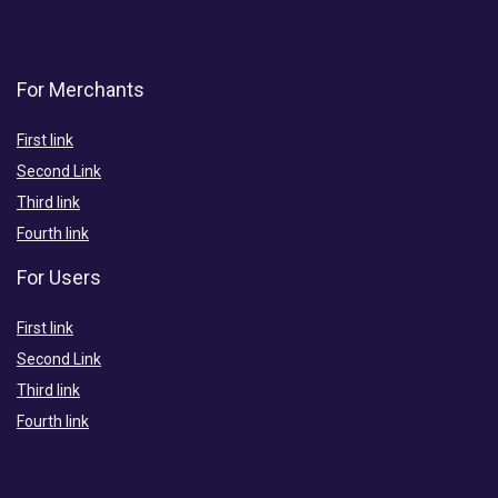
For Merchants
First link
Second Link
Third link
Fourth link
For Users
First link
Second Link
Third link
Fourth link