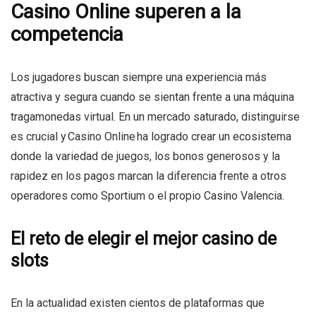
Casino Online superen a la
competencia
Los jugadores buscan siempre una experiencia más
atractiva y segura cuando se sientan frente a una máquina
tragamonedas virtual. En un mercado saturado, distinguirse
es crucial y Casino Online ha logrado crear un ecosistema
donde la variedad de juegos, los bonos generosos y la
rapidez en los pagos marcan la diferencia frente a otros
operadores como Sportium o el propio Casino Valencia.
El reto de elegir el mejor casino de
slots
En la actualidad existen cientos de plataformas que