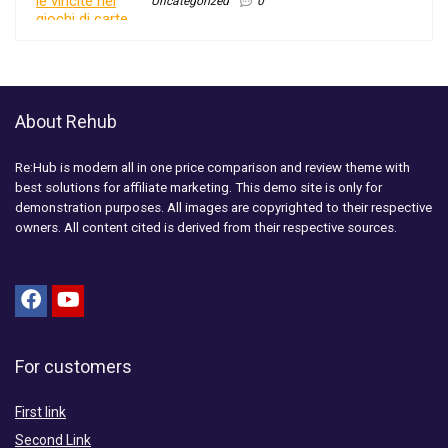
Uncategorized
0
About Rehub
Re:Hub is modern all in one price comparison and review theme with
best solutions for affiliate marketing. This demo site is only for
demonstration purposes. All images are copyrighted to their respective
owners. All content cited is derived from their respective sources.
For customers
First link
Second Link