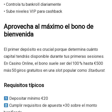
• Controla tu bankroll diariamente
• Sube niveles VIP para cashback
Aprovecha al máximo el bono de
bienvenida
El primer depósito es crucial porque determina cuánto
capital tendrás disponible durante tus primeras sesiones.
En Casino Online, el bono suele ser del 100 % hasta €500
más 50 giros gratuitos en una slot popular como
Starburst
.
Requisitos típicos
Depositar mínimo €20
Cumplir requisitos de apuesta ×30 sobre el monto