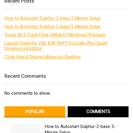
Recent Posts
How to Autostart Sulphur-2-base 5-Minute Setup
How to Autostart Sulphur-2-base 5-Minute Setup
Topaz AI 5 Crack Final (x86x64) [Windows] Premium
Launch Qwen3.6-35B-A3B-NVFP4 Locally (No Cloud)
Uncensored Edition
Code Vein II Deluxe Edition for Desktop
Recent Comments
No comments to show.
POPULAR
COMMENTS
How to Autostart Sulphur-2-base 5-
Minute Setup