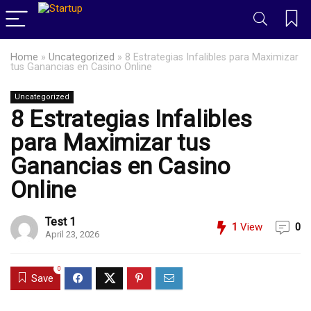
Home
»
Uncategorized
»
8 Estrategias Infalibles para Maximizar
tus Ganancias en Casino Online
Uncategorized
8 Estrategias Infalibles
para Maximizar tus
Ganancias en Casino
Online
Test 1
1
View
0
April 23, 2026
0
Save