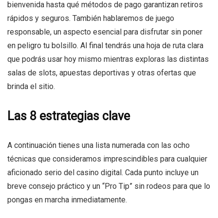
bienvenida hasta qué métodos de pago garantizan retiros
rápidos y seguros. También hablaremos de juego
responsable, un aspecto esencial para disfrutar sin poner
en peligro tu bolsillo. Al final tendrás una hoja de ruta clara
que podrás usar hoy mismo mientras exploras las distintas
salas de slots, apuestas deportivas y otras ofertas que
brinda el sitio.
Las 8 estrategias clave
A continuación tienes una lista numerada con las ocho
técnicas que consideramos imprescindibles para cualquier
aficionado serio del casino digital. Cada punto incluye un
breve consejo práctico y un “Pro Tip” sin rodeos para que lo
pongas en marcha inmediatamente.