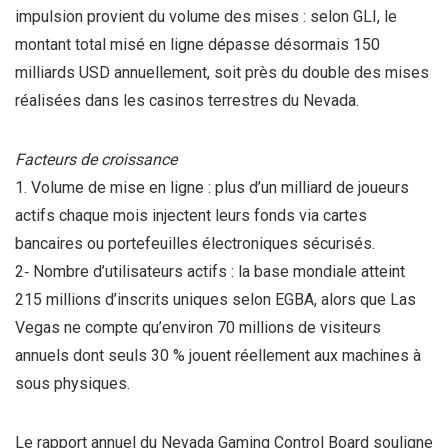
impulsion provient du volume des mises : selon GLI, le
montant total misé en ligne dépasse désormais 150
milliards USD annuellement, soit près du double des mises
réalisées dans les casinos terrestres du Nevada.
Facteurs de croissance
1. Volume de mise en ligne : plus d’un milliard de joueurs
actifs chaque mois injectent leurs fonds via cartes
bancaires ou portefeuilles électroniques sécurisés.
2‑ Nombre d’utilisateurs actifs : la base mondiale atteint
215 millions d’inscrits uniques selon EGBA, alors que Las
Vegas ne compte qu’environ 70 millions de visiteurs
annuels dont seuls 30 % jouent réellement aux machines à
sous physiques.
Le rapport annuel du Nevada Gaming Control Board souligne