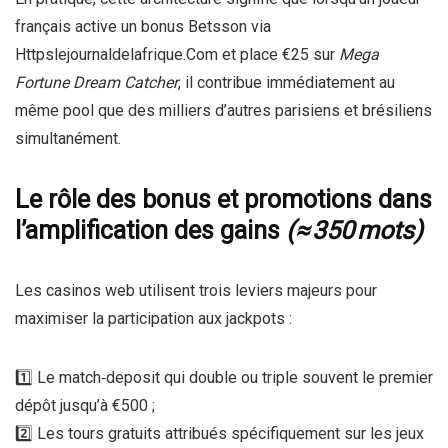
français active un bonus Betsson via
Httpslejournaldelafrique.Com et place €25 sur
Mega
Fortune Dream Catcher
, il contribue immédiatement au
même pool que des milliers d’autres parisiens et brésiliens
simultanément.
Le rôle des bonus et promotions dans
l’amplification des gains
(≈ 350 mots)
Les casinos web utilisent trois leviers majeurs pour
maximiser la participation aux jackpots :
1️⃣ Le match‑deposit qui double ou triple souvent le premier
dépôt jusqu’à €500 ;
2️⃣ Les tours gratuits attribués spécifiquement sur les jeux