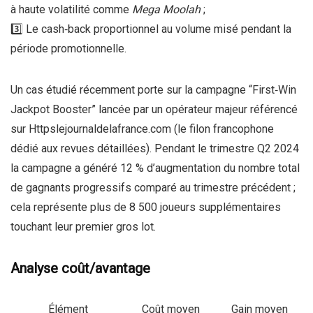
à haute volatilité comme
Mega Moolah
;
3️⃣ Le cash‑back proportionnel au volume misé pendant la
période promotionnelle.
Un cas étudié récemment porte sur la campagne “First‑Win
Jackpot Booster” lancée par un opérateur majeur référencé
sur Httpslejournaldelafrance.com (le filon francophone
dédié aux revues détaillées). Pendant le trimestre Q2 2024
la campagne a généré 12 % d’augmentation du nombre total
de gagnants progressifs comparé au trimestre précédent ;
cela représente plus de 8 500 joueurs supplémentaires
touchant leur premier gros lot.
Analyse coût/avantage
Élément
Coût moyen
Gain moyen