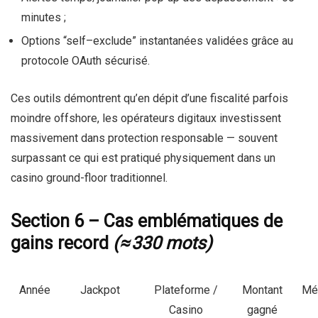
minutes ;
Options “self–exclude” instantanées validées grâce au
protocole OAuth sécurisé.
Ces outils démontrent qu’en dépit d’une fiscalité parfois
moindre offshore, les opérateurs digitaux investissent
massivement dans protection responsable — souvent
surpassant ce qui est pratiqué physiquement dans un
casino ground-floor traditionnel.
Section 6 – Cas emblématiques de
gains record
(≈ 330 mots)
Année
Jackpot
Plateforme /
Montant
Mé
Casino
gagné