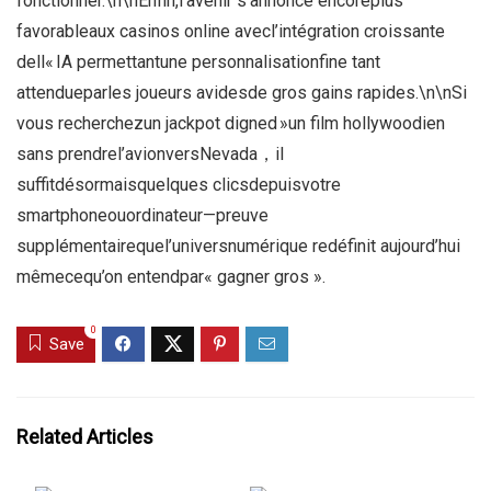
fonctionner.\n\nEnfin,l’avenir s’annonce encoreplus
favorableaux casinos online avecl’intégration croissante
dell« IA permettantune personnalisationfine tant
attendueparles joueurs avidesde gros gains rapides.\n\nSi
vous recherchezun jackpot digned »un film hollywoodien
sans prendrel’avionversNevada，il
suffitdésormaisquelques clicsdepuisvotre
smartphoneouordinateur—preuve
supplémentairequel’universnumérique redéfinit aujourd’hui
mêmecequ’on entendpar« gagner gros ».
0
Save
Related Articles