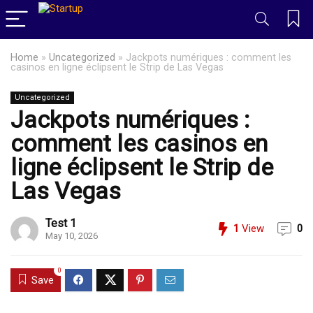
Home
»
Uncategorized
»
Jackpots numériques : comment les
casinos en ligne éclipsent le Strip de Las Vegas
Uncategorized
Jackpots numériques :
comment les casinos en
ligne éclipsent le Strip de
Las Vegas
Test 1
1
View
0
May 10, 2026
0
Save