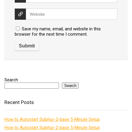
Save my name, email, and website in this
browser for the next time I comment.
Search
Search
Recent Posts
How to Autostart Sulphur-2-base 5-Minute Setup
How to Autostart Sulphur-2-base 5-Minute Setup