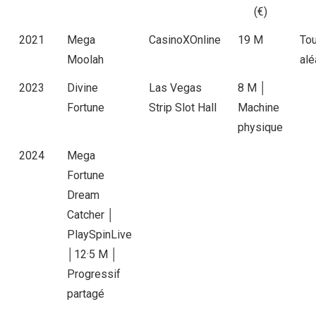
(€)
2021
Mega
CasinoXOnline
19 M
Tou
Moolah
alé
2023
Divine
Las Vegas
8 M │
Fortune
Strip Slot Hall
Machine
physique
2024
Mega
Fortune
Dream
Catcher │
PlaySpinLive
│12·5 M │
Progressif
partagé