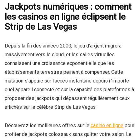
Jackpots numériques : comment
les casinos en ligne éclipsent le
Strip de Las Vegas
Depuis la fin des années 2000, le jeu d’argent migrera
massivement vers le cloud, et les salles virtuelles
connaissent une croissance exponentielle que les
établissements terrestres peinent à compenser. Cette
mutation s’appuie sur l’accès instantané depuis n’importe
quel appareil connecté et sur la capacité des plateformes à
proposer des jackpots qui dépassent régulièrement ceux
affichés sur le célèbre Strip de Las Vegas.
Découvrez les meilleures offres sur le
casino en ligne
pour
profiter de jackpots colossaux sans quitter votre salon. Le