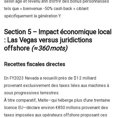
selon âge et revenu afin d’offrir des bonus personnalisés
tels que « bienvenue -50% cash back » ciblant
spécifiquement la génération Y.
Section 5 – Impact économique local
: Las Vegas versus juridictions
offshore
(≈ 360 mots)
Recettes fiscales directes
En FY2023 Nevada a recueilli près de $1·2 milliard
provenant exclusivement des taxes liées aux machines à
sous progressives terrestres.
À titre comparatif, Malte—qui héberge plus d’une trentaine
licence EU—déclare environ €850 millions provenant des
taxes imposées aux opérateurs offshore proposant ces