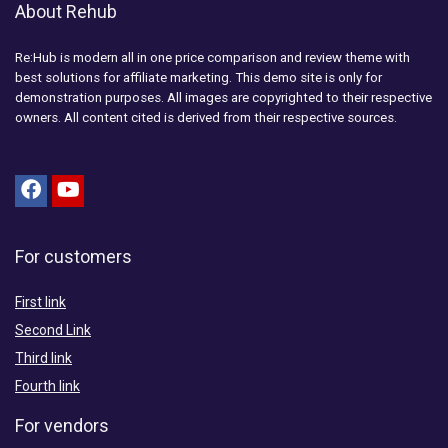
About Rehub
Re:Hub is modern all in one price comparison and review theme with
best solutions for affiliate marketing. This demo site is only for
demonstration purposes. All images are copyrighted to their respective
owners. All content cited is derived from their respective sources.
For customers
First link
Second Link
Third link
Fourth link
For vendors