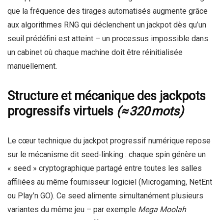
que la fréquence des tirages automatisés augmente grâce
aux algorithmes RNG qui déclenchent un jackpot dès qu’un
seuil prédéfini est atteint – un processus impossible dans
un cabinet où chaque machine doit être réinitialisée
manuellement.
Structure et mécanique des jackpots
progressifs virtuels
(≈ 320 mots)
Le cœur technique du jackpot progressif numérique repose
sur le mécanisme dit seed‑linking : chaque spin génère un
« seed » cryptographique partagé entre toutes les salles
affiliées au même fournisseur logiciel (Microgaming, NetEnt
ou Play’n GO). Ce seed alimente simultanément plusieurs
variantes du même jeu – par exemple
Mega Moolah