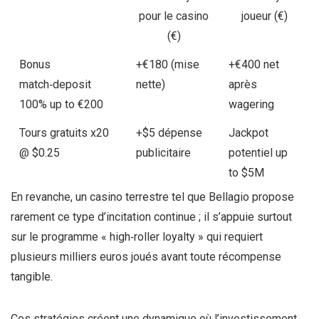
pour le casino
joueur (€)
(€)
Bonus
+€180 (mise
+€400 net
match‑deposit
nette)
après
100% up to €200
wagering
Tours gratuits x20
+$5 dépense
Jackpot
@ $0.25
publicitaire
potentiel up
to $5M
En revanche, un casino terrestre tel que Bellagio propose
rarement ce type d’incitation continue ; il s’appuie surtout
sur le programme « high‑roller loyalty » qui requiert
plusieurs milliers euros joués avant toute récompense
tangible.
Ces stratégies créent une dynamique où l’investissement