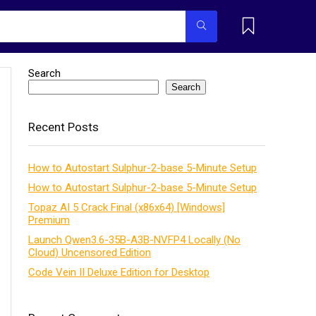
Search
Search
Recent Posts
How to Autostart Sulphur-2-base 5-Minute Setup
How to Autostart Sulphur-2-base 5-Minute Setup
Topaz AI 5 Crack Final (x86x64) [Windows]
Premium
Launch Qwen3.6-35B-A3B-NVFP4 Locally (No
Cloud) Uncensored Edition
Code Vein II Deluxe Edition for Desktop