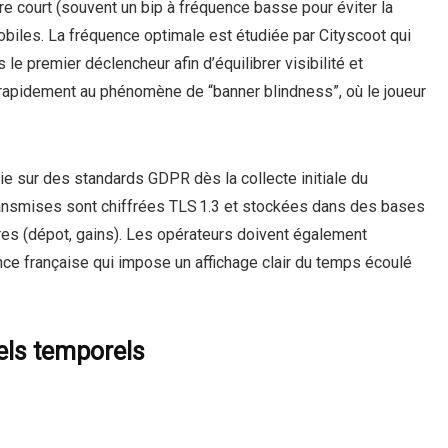
ore court (souvent un bip à fréquence basse pour éviter la
mobiles. La fréquence optimale est étudiée par Cityscoot qui
e premier déclencheur afin d’équilibrer visibilité et
 rapidement au phénomène de “banner blindness”, où le joueur
ie sur des standards GDPR dès la collecte initiale du
ransmises sont chiffrées TLS 1.3 et stockées dans des bases
es (dépot, gains). Les opérateurs doivent également
nce française qui impose un affichage clair du temps écoulé
els temporels