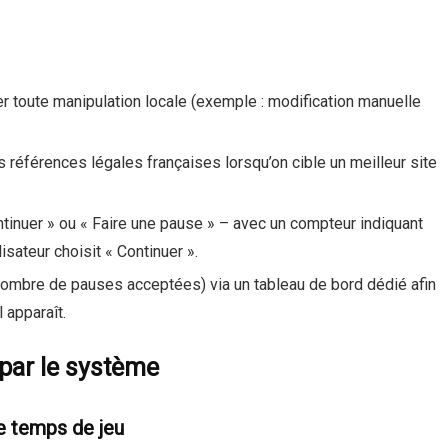
ter toute manipulation locale (exemple : modification manuelle
es références légales françaises lorsqu’on cible un meilleur site
inuer » ou « Faire une pause » – avec un compteur indiquant
lisateur choisit « Continuer ».
 nombre de pauses acceptées) via un tableau de bord dédié afin
l apparaît.
par le système
e temps de jeu