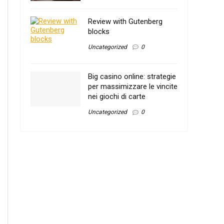
Review with Gutenberg
blocks
Uncategorized
0
Big casino online: strategie
per massimizzare le vincite
nei giochi di carte
Uncategorized
0