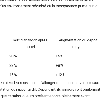
 d’un environnement sécurisé où la transparence prime sur la
Taux d’abandon après
Augmentation du dépôt
rappel
moyen
28 %
+5 %
22 %
+8 %
15 %
+12 %
e voient leurs sessions s’allonger tout en conservant un taux
ation du rappel tardif. Cependant, ils enregistrent également
e certains joueurs profitent encore pleinement avant