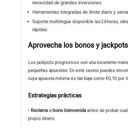
necesidad de grandes inversiones.
Herramientas integradas de límite diario y sema
Soporte multilingüe disponible las 24 horas, id
rápidas.
Aprovecha los bonos y jackpots
Los jackpots progresivos son una excelente mane
pequeñas apuestas. En este casino puedes encontr
cuya apuesta mínima es tan baja como €0,10 por lí
Estrategias prácticas
•
Reclama
el
bono bienvenida
antes de probar cualq
propio dinero.