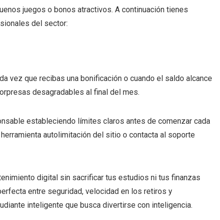
uenos juegos o bonos atractivos. A continuación tienes
ionales del sector:
ada vez que recibas una bonificación o cuando el saldo alcance
sorpresas desagradables al final del mes.
onsable estableciendo límites claros antes de comenzar cada
a herramienta autolimitación del sitio o contacta al soporte
nimiento digital sin sacrificar tus estudios ni tus finanzas
erfecta entre seguridad, velocidad en los retiros y
iante inteligente que busca divertirse con inteligencia.