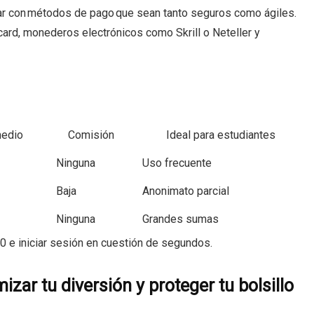
tar con métodos de pago que sean tanto seguros como ágiles.
ard, monederos electrónicos como Skrill o Neteller y
edio
Comisión
Ideal para estudiantes
Ninguna
Uso frecuente
Baja
Anonimato parcial
Ninguna
Grandes sumas
 e iniciar sesión en cuestión de segundos.
zar tu diversión y proteger tu bolsillo