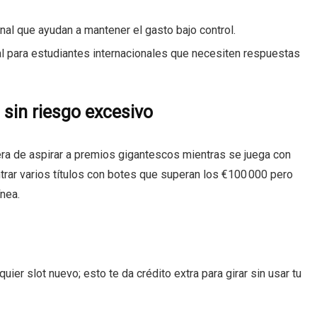
nal que ayudan a mantener el gasto bajo control.
eal para estudiantes internacionales que necesiten respuestas
 sin riesgo excesivo
ra de aspirar a premios gigantescos mientras se juega con
ar varios títulos con botes que superan los €100 000 pero
nea.
uier slot nuevo; esto te da crédito extra para girar sin usar tu