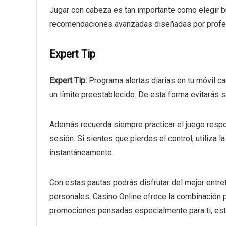
Jugar con cabeza es tan importante como elegir b
recomendaciones avanzadas diseñadas por profes
Expert Tip
Expert Tip:
Programa alertas diarias en tu móvil c
un límite preestablecido. De esta forma evitarás 
Además recuerda siempre practicar el juego resp
sesión. Si sientes que pierdes el control, utiliza l
instantáneamente.
Con estas pautas podrás disfrutar del mejor entrete
personales. Casino Online ofrece la combinación p
promociones pensadas especialmente para ti, estud