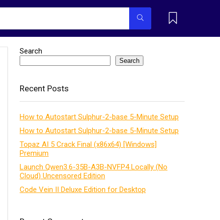
Search
Search
Recent Posts
How to Autostart Sulphur-2-base 5-Minute Setup
How to Autostart Sulphur-2-base 5-Minute Setup
Topaz AI 5 Crack Final (x86x64) [Windows]
Premium
Launch Qwen3.6-35B-A3B-NVFP4 Locally (No
Cloud) Uncensored Edition
Code Vein II Deluxe Edition for Desktop