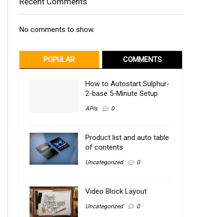
Recent Comments
No comments to show.
POPULAR
COMMENTS
How to Autostart Sulphur-
2-base 5-Minute Setup
APIs
0
Product list and auto table
of contents
Uncategorized
0
Video Block Layout
Uncategorized
0