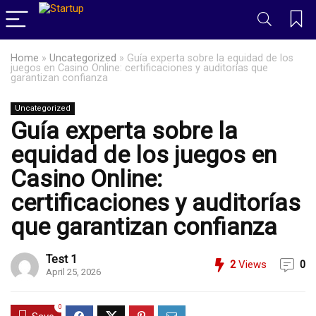
Home
»
Uncategorized
»
Guía experta sobre la equidad de los
juegos en Casino Online: certificaciones y auditorías que
garantizan confianza
Uncategorized
Guía experta sobre la
equidad de los juegos en
Casino Online:
certificaciones y auditorías
que garantizan confianza
Test 1
2
Views
0
April 25, 2026
0