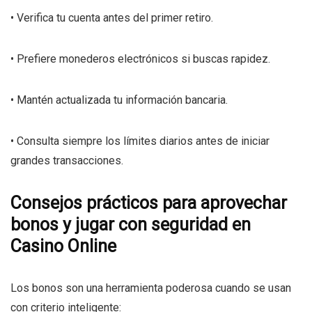
• Verifica tu cuenta antes del primer retiro.
• Prefiere monederos electrónicos si buscas rapidez.
• Mantén actualizada tu información bancaria.
• Consulta siempre los límites diarios antes de iniciar
grandes transacciones.
Consejos prácticos para aprovechar
bonos y jugar con seguridad en
Casino Online
Los bonos son una herramienta poderosa cuando se usan
con criterio inteligente: