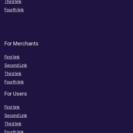
Third link
Fourth link
For Merchants
First link
Second Link
Third link
Fourth link
For Users
First link
Second Link
Third link
Fourth link