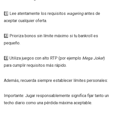
1️⃣ Lee atentamente los requisitos
wagering
antes de
aceptar cualquier oferta.
2️⃣ Prioriza bonos sin límite máximo si tu bankroll es
pequeño.
3️⃣ Utiliza juegos con alto RTP (por ejemplo
Mega Joker
)
para cumplir requisitos más rápido.
Además, recuerda siempre establecer límites personales:
Importante: Jugar responsablemente significa fijar tanto un
techo diario como una pérdida máxima aceptable.