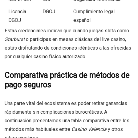
Licencia
DGOJ
Cumplimiento legal
DGOJ
español
Estas credenciales indican que cuando juegas slots como
Starburst
o participas en mesas clásicas del live casino,
estás disfrutando de condiciones idénticas a las ofrecidas
por cualquier casino físico autorizado.
Comparativa práctica de métodos de
pago seguros
Una parte vital del ecosistema es poder retirar ganancias
rápidamente sin complicaciones burocráticas. A
continuación presentamos una tabla comparativa entre los
métodos más habituales entre
Casino Valencia
y otros
sitios similares: