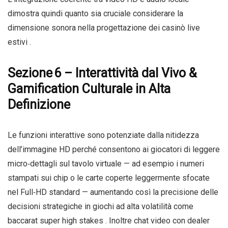
dimostra quindi quanto sia cruciale considerare la
dimensione sonora nella progettazione dei casinò live
estivi .
Sezione 6 – Interattività dal Vivo &
Gamification Culturale in Alta
Definizione
Le funzioni interattive sono potenziate dalla nitidezza
dell’immagine HD perché consentono ai giocatori di leggere
micro‑dettagli sul tavolo virtuale — ad esempio i numeri
stampati sui chip o le carte coperte leggermente sfocate
nel Full‑HD standard — aumentando così la precisione delle
decisioni strategiche in giochi ad alta volatilità come
baccarat super high stakes . Inoltre chat video con dealer