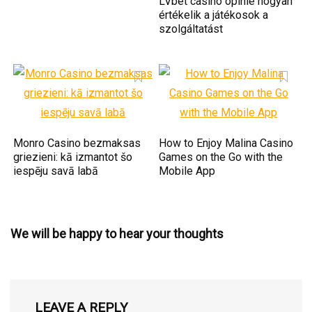
LVbet casino opinie hogyan
értékelik a játékosok a
szolgáltatást
Monro Casino bezmaksas
How to Enjoy Malina Casino
griezieni: kā izmantot šo
Games on the Go with the
iespēju savā labā
Mobile App
We will be happy to hear your thoughts
LEAVE A REPLY