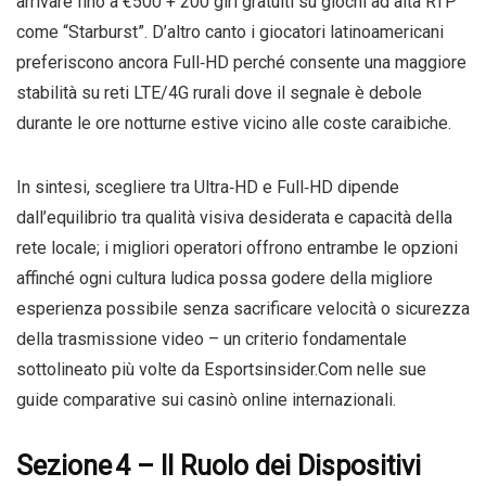
arrivare fino a €500 + 200 giri gratuiti su giochi ad alta RTP
come “Starburst”. D’altro canto i giocatori latinoamericani
preferiscono ancora Full‑HD perché consente una maggiore
stabilità su reti LTE/4G rurali dove il segnale è debole
durante le ore notturne estive vicino alle coste caraibiche.
In sintesi, scegliere tra Ultra‑HD e Full‑HD dipende
dall’equilibrio tra qualità visiva desiderata e capacità della
rete locale; i migliori operatori offrono entrambe le opzioni
affinché ogni cultura ludica possa godere della migliore
esperienza possibile senza sacrificare velocità o sicurezza
della trasmissione video – un criterio fondamentale
sottolineato più volte da Esportsinsider.Com nelle sue
guide comparative sui casinò online internazionali.
Sezione 4 – Il Ruolo dei Dispositivi