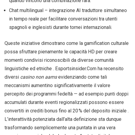
quando vincono una combinazione rara.
Chat multilingual – integrazione AI traduttore simultaneo
in tempo reale per facilitare conversazioni tra utenti
spagnoli e inglesisti durante tornei internazionali.
Queste iniziative dimostrano come la gamification culturale
possa sfruttare pienamente le capacità HD per creare
momenti condivisi riconoscibili da diverse comunità
linguistiche ed etniche . Esportsinsider.Com ha recensito
diversi
casino non aams
evidenziando come tali
meccanismi aumentino significativamente il valore
percepito dei programmi fedeltà — ad esempio punti doppi
accumulati durante eventi regionalizzati possono essere
convertiti in crediti bonus fino al 20 % del deposito iniziale .
L’interattività potenziata dall’alta definizione sta dunque
trasformando semplicemente una puntata in una vera