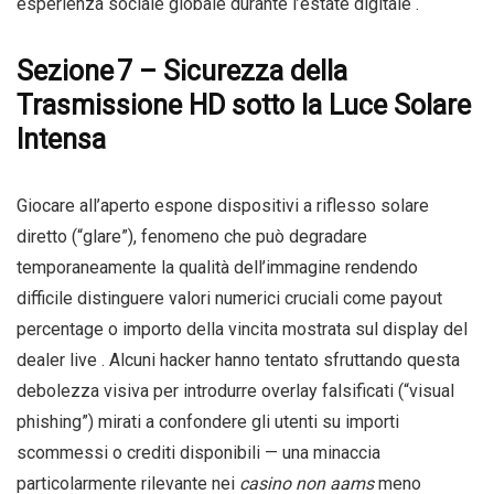
esperienza sociale globale durante l’estate digitale .
Sezione 7 – Sicurezza della
Trasmissione HD sotto la Luce Solare
Intensa
Giocare all’aperto espone dispositivi a riflesso solare
diretto (“glare”), fenomeno che può degradare
temporaneamente la qualità dell’immagine rendendo
difficile distinguere valori numerici cruciali come payout
percentage o importo della vincita mostrata sul display del
dealer live . Alcuni hacker hanno tentato sfruttando questa
debolezza visiva per introdurre overlay falsificati (“visual
phishing”) mirati a confondere gli utenti su importi
scommessi o crediti disponibili — una minaccia
particolarmente rilevante nei
casino non aams
meno