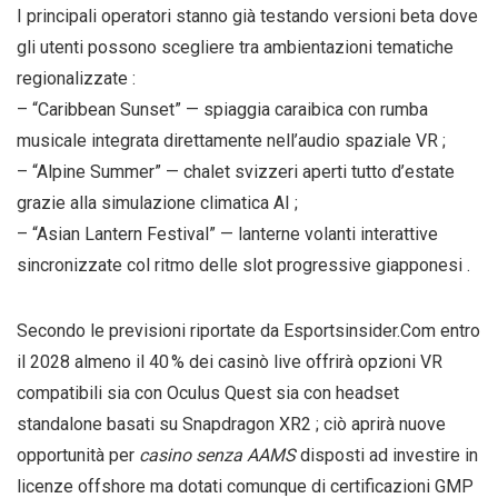
I principali operatori stanno già testando versioni beta dove
gli utenti possono scegliere tra ambientazioni tematiche
regionalizzate :
– “Caribbean Sunset” — spiaggia caraibica con rumba
musicale integrata direttamente nell’audio spaziale VR ;
– “Alpine Summer” — chalet svizzeri aperti tutto d’estate
grazie alla simulazione climatica AI ;
– “Asian Lantern Festival” — lanterne volanti interattive
sincronizzate col ritmo delle slot progressive giapponesi .
Secondo le previsioni riportate da Esportsinsider.Com entro
il 2028 almeno il 40 % dei casinò live offrirà opzioni VR
compatibili sia con Oculus Quest sia con headset
standalone basati su Snapdragon XR2 ; ciò aprirà nuove
opportunità per
casino senza AAMS
disposti ad investire in
licenze offshore ma dotati comunque di certificazioni GMP