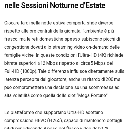
nelle Sessioni Notturne d’Estate
Giocare tardi nella notte estiva comporta sfide diverse
rispetto alle ore centrali della giornata: l’ambiente è più
fresco, ma le reti domestiche spesso subiscono picchi di
congestione dovuti allo streaming video on‑demand delle
famiglie vicine. In queste condizioni l’Ultra‑HD (4K) richiede
bitrate superiori a 12 Mbps rispetto ai circa 5 Mbps del
Full‑HD (1080p). Tale differenza influisce direttamente sulla
latenza percepita dal giocatore; anche un ritardo di 200 ms
può compromettere una decisione su una scommessa ad
alta volatilità come quella delle slot “Mega Fortune”.
Le piattaforme che supportano Ultra‑HD adottano
compressione HEVC (H.265), capace di mantenere dettagli
nitidi pur riducendo il peso del flusso video del 30 %.