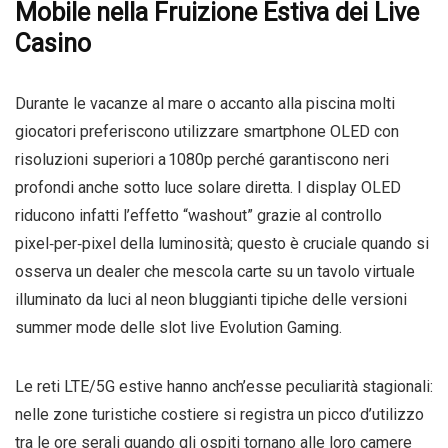
Mobile nella Fruizione Estiva dei Live
Casino
Durante le vacanze al mare o accanto alla piscina molti
giocatori preferiscono utilizzare smartphone OLED con
risoluzioni superiori a 1080p perché garantiscono neri
profondi anche sotto luce solare diretta. I display OLED
riducono infatti l’effetto “washout” grazie al controllo
pixel‑per‑pixel della luminosità; questo è cruciale quando si
osserva un dealer che mescola carte su un tavolo virtuale
illuminato da luci al neon bluggianti tipiche delle versioni
summer mode delle slot live Evolution Gaming.
Le reti LTE/5G estive hanno anch’esse peculiarità stagionali:
nelle zone turistiche costiere si registra un picco d’utilizzo
tra le ore serali quando gli ospiti tornano alle loro camere