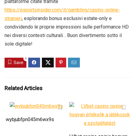
piattaforme citate tramite
https://esportsinsider.com/it/gambling/casino-online-
stranieri
, esplorando bonus esclusivi estate‐only e
condividendo le proprie impressioni sulle performance HD
nei diversi contesti culturali… Buon divertimento sotto il
sole digitale!
0
Save
Related Articles
wybjubfpn045m6wx9s