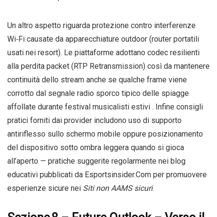
Un altro aspetto riguarda protezione contro interferenze
Wi‑Fi causate da apparecchiature outdoor (router portatili
usati nei resort). Le piattaforme adottano codec resilienti
alla perdita packet (RTP Retransmission) così da mantenere
continuità dello stream anche se qualche frame viene
corrotto dal segnale radio sporco tipico delle spiagge
affollate durante festival musicalisti estivi . Infine consigli
pratici forniti dai provider includono uso di supporto
antiriflesso sullo schermo mobile oppure posizionamento
del dispositivo sotto ombra leggera quando si gioca
all’aperto — pratiche suggerite regolarmente nei blog
educativi pubblicati da Esportsinsider.Com per promuovere
esperienze sicure nei
Siti non AAMS sicuri
.