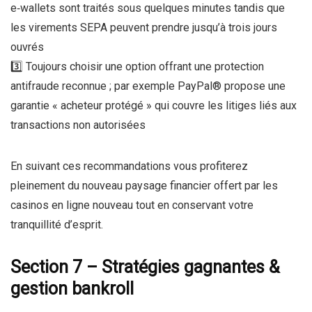
e‑wallets sont traités sous quelques minutes tandis que
les virements SEPA peuvent prendre jusqu’à trois jours
ouvrés
3️⃣ Toujours choisir une option offrant une protection
antifraude reconnue ; par exemple PayPal® propose une
garantie « acheteur protégé » qui couvre les litiges liés aux
transactions non autorisées
En suivant ces recommandations vous profiterez
pleinement du nouveau paysage financier offert par les
casinos en ligne nouveau tout en conservant votre
tranquillité d’esprit.
Section 7 – Stratégies gagnantes &
gestion bankroll