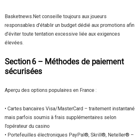
Basketnews.Net conseille toujours aux joueurs
responsables d’établir un budget dédié aux promotions afin
d’éviter toute tentation excessive liée aux exigences
élevées.
Section 6 – Méthodes de paiement
sécurisées
Aperçu des options populaires en France :
• Cartes bancaires Visa/MasterCard – traitement instantané
mais parfois soumis à frais supplémentaires selon
l’opérateur du casino
• Portefeuilles électroniques PayPal®, Skrill®, Neteller® –