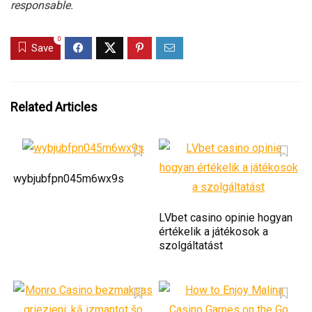
responsable.
0
Save
Related Articles
wybjubfpn045m6wx9s
LVbet casino opinie hogyan
értékelik a játékosok a
szolgáltatást