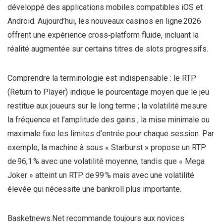
développé des applications mobiles compatibles iOS et
Android. Aujourd’hui, les nouveaux casinos en ligne 2026
offrent une expérience cross‑platform fluide, incluant la
réalité augmentée sur certains titres de slots progressifs.
Comprendre la terminologie est indispensable : le RTP
(Return to Player) indique le pourcentage moyen que le jeu
restitue aux joueurs sur le long terme ; la volatilité mesure
la fréquence et l’amplitude des gains ; la mise minimale ou
maximale fixe les limites d’entrée pour chaque session. Par
exemple, la machine à sous « Starburst » propose un RTP
de 96,1 % avec une volatilité moyenne, tandis que « Mega
Joker » atteint un RTP de 99 % mais avec une volatilité
élevée qui nécessite une bankroll plus importante.
Basketnews.Net recommande toujours aux novices