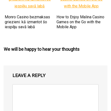
Monro Casino bezmaksas
How to Enjoy Malina Casino
griezieni: kā izmantot šo
Games on the Go with the
iespēju savā labā
Mobile App
We will be happy to hear your thoughts
LEAVE A REPLY