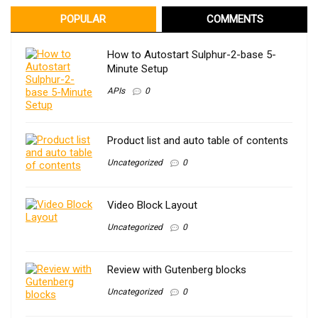
POPULAR
COMMENTS
How to Autostart Sulphur-2-base 5-
Minute Setup
APIs
0
Product list and auto table of contents
Uncategorized
0
Video Block Layout
Uncategorized
0
Review with Gutenberg blocks
Uncategorized
0