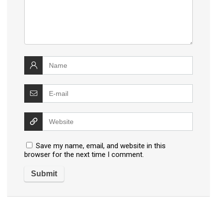
Save my name, email, and website in this
browser for the next time I comment.