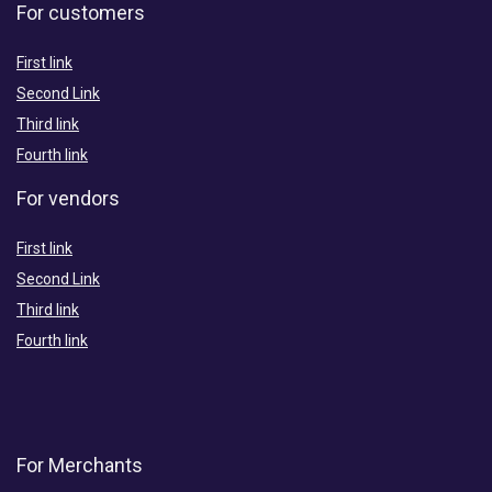
For customers
First link
Second Link
Third link
Fourth link
For vendors
First link
Second Link
Third link
Fourth link
For Merchants