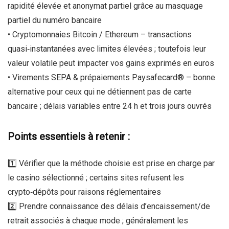
rapidité élevée et anonymat partiel grâce au masquage
partiel du numéro bancaire
• Cryptomonnaies Bitcoin / Ethereum – transactions
quasi‑instantanées avec limites élevées ; toutefois leur
valeur volatile peut impacter vos gains exprimés en euros
• Virements SEPA & prépaiements Paysafecard® – bonne
alternative pour ceux qui ne détiennent pas de carte
bancaire ; délais variables entre 24 h et trois jours ouvrés
Points essentiels à retenir :
1️⃣ Vérifier que la méthode choisie est prise en charge par
le casino sélectionné ; certains sites refusent les
crypto‑dépôts pour raisons réglementaires
2️⃣ Prendre connaissance des délais d’encaissement/de
retrait associés à chaque mode ; généralement les