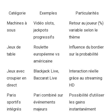
Catégorie
Exemples
Particularités
Machines à
Vidéo slots,
Retour au joueur (%)
sous
jackpots
variable selon le
progressifs
thème
Jeux de
Roulette
Influence du bordier
table
européenne vs
sur la probabilité
américaine
Jeux avec
Blackjack Live,
Interaction réelle
croupier en
Baccarat Live
grâce au streaming
direct
HD
Paris
Pari combiné sur
Possibilité d’utiliser
sportifs
événements
les gains
intégrés
majeurs
instantanément