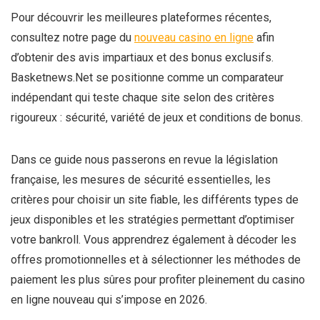
Pour découvrir les meilleures plateformes récentes,
consultez notre page du
nouveau casino en ligne
afin
d’obtenir des avis impartiaux et des bonus exclusifs.
Basketnews.Net se positionne comme un comparateur
indépendant qui teste chaque site selon des critères
rigoureux : sécurité, variété de jeux et conditions de bonus.
Dans ce guide nous passerons en revue la législation
française, les mesures de sécurité essentielles, les
critères pour choisir un site fiable, les différents types de
jeux disponibles et les stratégies permettant d’optimiser
votre bankroll. Vous apprendrez également à décoder les
offres promotionnelles et à sélectionner les méthodes de
paiement les plus sûres pour profiter pleinement du casino
en ligne nouveau qui s’impose en 2026.