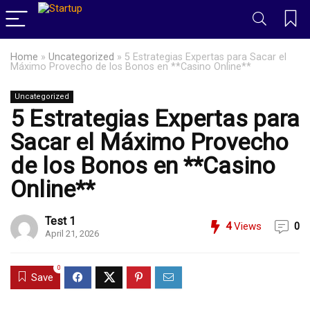
Home
»
Uncategorized
»
5 Estrategias Expertas para Sacar el
Máximo Provecho de los Bonos en **Casino Online**
Uncategorized
5 Estrategias Expertas para
Sacar el Máximo Provecho
de los Bonos en **Casino
Online**
Test 1
4
Views
0
April 21, 2026
0
Save