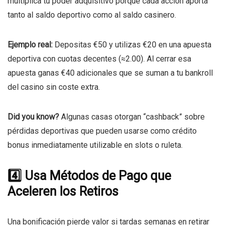
multiplica tu poder adquisitivo porque cada acción aporta
tanto al saldo deportivo como al saldo casinero.
Ejemplo real:
Depositas €50 y utilizas €20 en una apuesta
deportiva con cuotas decentes (≈2.00). Al cerrar esa
apuesta ganas €40 adicionales que se suman a tu bankroll
del casino sin coste extra.
Did you know?
Algunas casas otorgan “cashback” sobre
pérdidas deportivas que pueden usarse como crédito
bonus inmediatamente utilizable en slots o ruleta.
4️⃣ Usa Métodos de Pago que
Aceleren los Retiros
Una bonificación pierde valor si tardas semanas en retirar