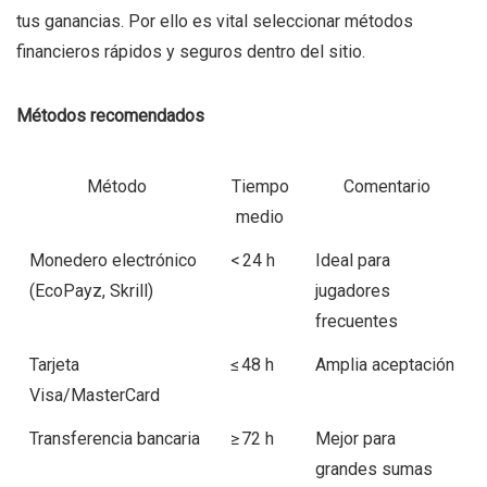
tus ganancias. Por ello es vital seleccionar métodos
financieros rápidos y seguros dentro del sitio.
Métodos recomendados
Método
Tiempo
Comentario
medio
Monedero electrónico
< 24 h
Ideal para
(EcoPayz, Skrill)
jugadores
frecuentes
Tarjeta
≤ 48 h
Amplia aceptación
Visa/MasterCard
Transferencia bancaria
≥ 72 h
Mejor para
grandes sumas