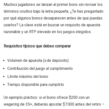
Muchos jugadores se lanzan al primer bono sin revisar los
términos ocultos bajo la letra pequeña. ¿Te has preguntado
por qué algunos bonos desaparecen antes de que puedas
usarlos? La clave está en buscar un requisito de apuesta
razonable y un RTP elevado en los juegos elegidos.
Requisitos típicos que debes comparar
Volumen de apuesta (x de depósito)
Contribución del juego al cumplimiento
Límite máximo del bono
Tiempo disponible para cumplirlo
Un ejemplo práctico: si el bono ofrece $200 con un
wagering de 35×, deberás apostar $7 000 antes del retiro –