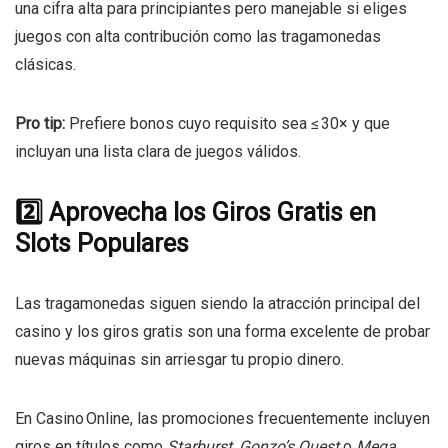
una cifra alta para principiantes pero manejable si eliges
juegos con alta contribución como las tragamonedas
clásicas.
Pro tip:
Prefiere bonos cuyo requisito sea ≤ 30× y que
incluyan una lista clara de juegos válidos.
2️⃣ Aprovecha los Giros Gratis en
Slots Populares
Las tragamonedas siguen siendo la atracción principal del
casino y los giros gratis son una forma excelente de probar
nuevas máquinas sin arriesgar tu propio dinero.
En Casino Online, las promociones frecuentemente incluyen
giros en títulos como
Starburst
,
Gonzo’s Quest
o
Mega