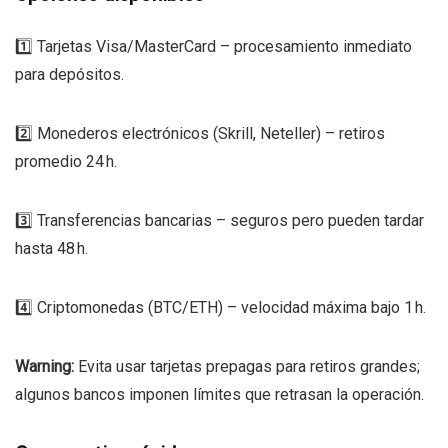
1️⃣ Tarjetas Visa/MasterCard – procesamiento inmediato
para depósitos.
2️⃣ Monederos electrónicos (Skrill, Neteller) – retiros
promedio 24 h.
3️⃣ Transferencias bancarias – seguros pero pueden tardar
hasta 48 h.
4️⃣ Criptomonedas (BTC/ETH) – velocidad máxima bajo 1 h.
Warning:
Evita usar tarjetas prepagas para retiros grandes;
algunos bancos imponen límites que retrasan la operación.