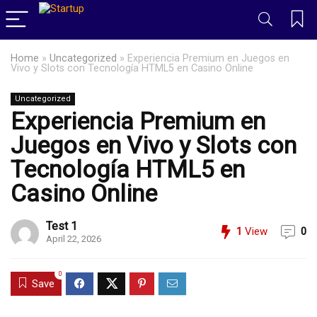
Home
»
Uncategorized
»
Experiencia Premium en Juegos en
Vivo y Slots con Tecnología HTML5 en Casino Online
Uncategorized
Experiencia Premium en
Juegos en Vivo y Slots con
Tecnología HTML5 en
Casino Online
Test 1
1
View
0
April 22, 2026
0
Save