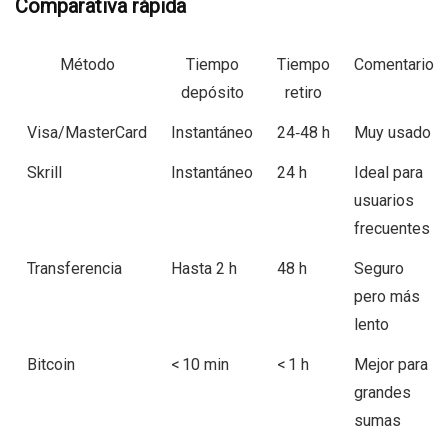
Comparativa rápida
Método
Tiempo
Tiempo
Comentario
depósito
retiro
Visa/MasterCard
Instantáneo
24‑48 h
Muy usado
Skrill
Instantáneo
24 h
Ideal para
usuarios
frecuentes
Transferencia
Hasta 2 h
48 h
Seguro
pero más
lento
Bitcoin
< 10 min
< 1 h
Mejor para
grandes
sumas