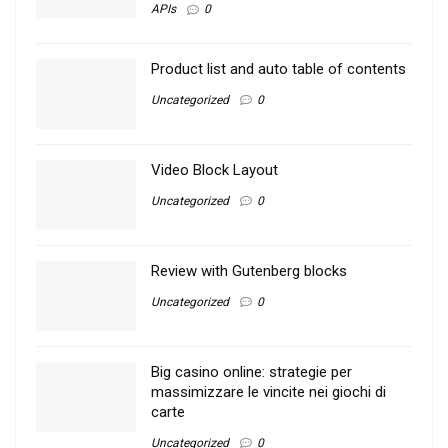
APIs
0
Product list and auto table of contents
Uncategorized
0
Video Block Layout
Uncategorized
0
Review with Gutenberg blocks
Uncategorized
0
Big casino online: strategie per
massimizzare le vincite nei giochi di
carte
Uncategorized
0