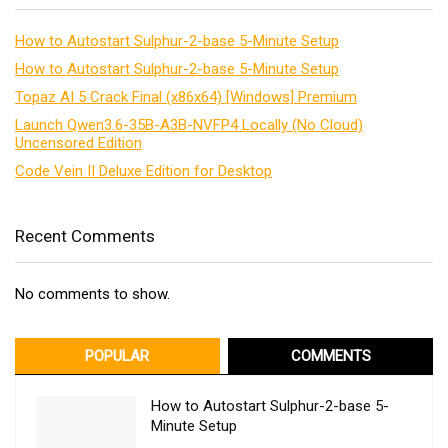
How to Autostart Sulphur-2-base 5-Minute Setup
How to Autostart Sulphur-2-base 5-Minute Setup
Topaz AI 5 Crack Final (x86x64) [Windows] Premium
Launch Qwen3.6-35B-A3B-NVFP4 Locally (No Cloud)
Uncensored Edition
Code Vein II Deluxe Edition for Desktop
Recent Comments
No comments to show.
POPULAR
COMMENTS
How to Autostart Sulphur-2-base 5-
Minute Setup