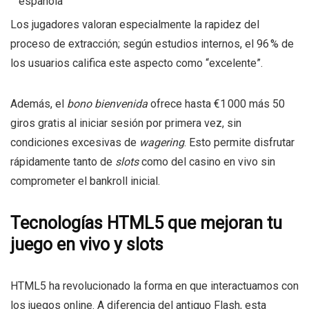
española
Los jugadores valoran especialmente la rapidez del
proceso de extracción; según estudios internos, el 96 % de
los usuarios califica este aspecto como “excelente”.
Además, el
bono bienvenida
ofrece hasta €1 000 más 50
giros gratis al iniciar sesión por primera vez, sin
condiciones excesivas de
wagering
. Esto permite disfrutar
rápidamente tanto de
slots
como del casino en vivo sin
comprometer el bankroll inicial.
Tecnologías HTML5 que mejoran tu
juego en vivo y slots
HTML5 ha revolucionado la forma en que interactuamos con
los juegos online. A diferencia del antiguo Flash, esta