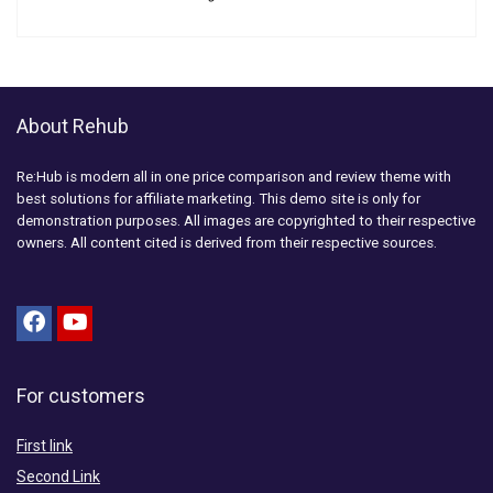
About Rehub
Re:Hub is modern all in one price comparison and review theme with
best solutions for affiliate marketing. This demo site is only for
demonstration purposes. All images are copyrighted to their respective
owners. All content cited is derived from their respective sources.
For customers
First link
Second Link