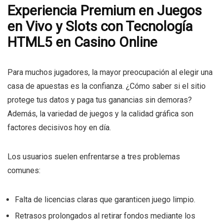
Experiencia Premium en Juegos
en Vivo y Slots con Tecnología
HTML5 en Casino Online
Para muchos jugadores, la mayor preocupación al elegir una
casa de apuestas es la confianza. ¿Cómo saber si el sitio
protege tus datos y paga tus ganancias sin demoras?
Además, la variedad de juegos y la calidad gráfica son
factores decisivos hoy en día.
Los usuarios suelen enfrentarse a tres problemas
comunes:
Falta de licencias claras que garanticen juego limpio.
Retrasos prolongados al retirar fondos mediante los