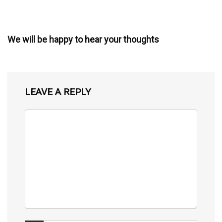
We will be happy to hear your thoughts
LEAVE A REPLY