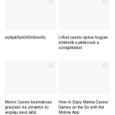
wybjubfpn045m6wx9s
LVbet casino opinie hogyan
értékelik a játékosok a
szolgáltatást
Monro Casino bezmaksas
How to Enjoy Malina Casino
griezieni: kā izmantot šo
Games on the Go with the
iespēju savā labā
Mobile App