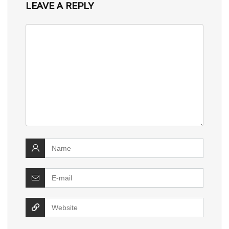
LEAVE A REPLY