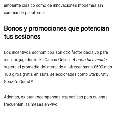
ambiente clásico como de innovaciones modernas sin
cambiar de plataforma.
Bonos y promociones que potencian
tus sesiones
Los incentivos económicos son otro factor decisivo para
muchos jugadores. En Casino Online, el
bono bienvenida
supera el promedio del mercado al ofrecer hasta €500 más
100 giros gratis en slots seleccionadas como Starburst y
Gonzo’s Quest.*
Además, existen recompensas específicas para quienes
frecuentan las mesas en vivo: