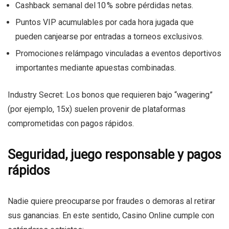
Cashback semanal del 10 % sobre pérdidas netas.
Puntos VIP acumulables por cada hora jugada que
pueden canjearse por entradas a torneos exclusivos.
Promociones relámpago vinculadas a eventos deportivos
importantes mediante apuestas combinadas.
Industry Secret: Los bonos que requieren bajo “wagering”
(por ejemplo, 15x) suelen provenir de plataformas
comprometidas con pagos rápidos.
Seguridad, juego responsable y pagos
rápidos
Nadie quiere preocuparse por fraudes o demoras al retirar
sus ganancias. En este sentido, Casino Online cumple con