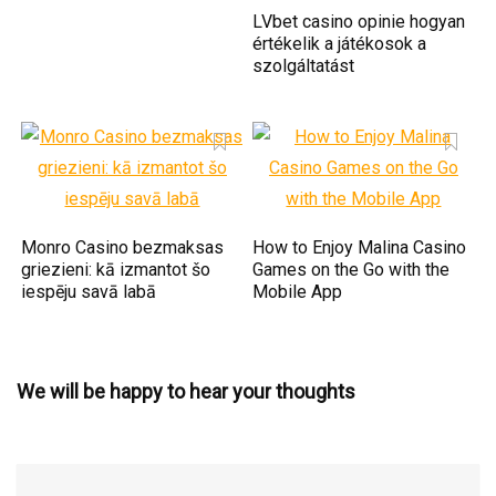
LVbet casino opinie hogyan
értékelik a játékosok a
szolgáltatást
Monro Casino bezmaksas
How to Enjoy Malina Casino
griezieni: kā izmantot šo
Games on the Go with the
iespēju savā labā
Mobile App
We will be happy to hear your thoughts