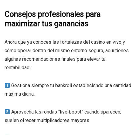
Consejos profesionales para
maximizar tus ganancias
Ahora que ya conoces las fortalezas del casino en vivo y
cómo operar dentro del mismo entorno seguro, aquí tienes
algunas recomendaciones finales para elevar tu
rentabilidad:
Gestiona siempre tu bankroll estableciendo una cantidad
máxima diaria.
Aprovecha las rondas “live‑boost” cuando aparecen;
suelen ofrecer multiplicadores mayores.