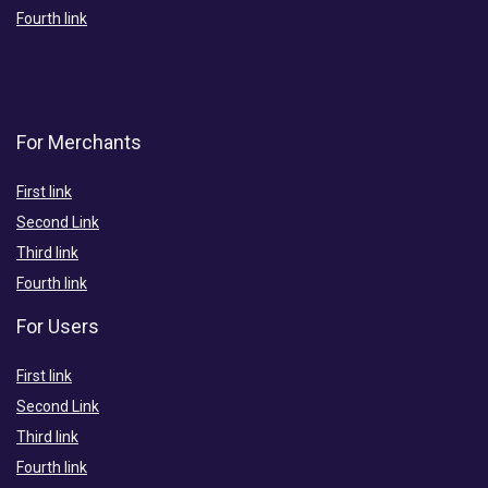
Fourth link
For Merchants
First link
Second Link
Third link
Fourth link
For Users
First link
Second Link
Third link
Fourth link