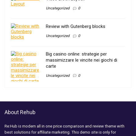
Uncategorized
0
Review with Gutenberg blocks
Uncategorized
0
Big casino online: strategie per
massimizzare le vincite nei giochi di
carte
Uncategorized
0
About Rehub
Re:Hub is modern all in one price comparison and review theme with
best solutions for affiliate marketing. This demo site is only for