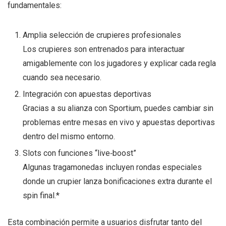
fundamentales:
Amplia selección de crupieres profesionales
Los crupieres son entrenados para interactuar
amigablemente con los jugadores y explicar cada regla
cuando sea necesario.
Integración con apuestas deportivas
Gracias a su alianza con Sportium, puedes cambiar sin
problemas entre mesas en vivo y apuestas deportivas
dentro del mismo entorno.
Slots con funciones “live‑boost”
Algunas tragamonedas incluyen rondas especiales
donde un crupier lanza bonificaciones extra durante el
spin final.*
Esta combinación permite a usuarios disfrutar tanto del