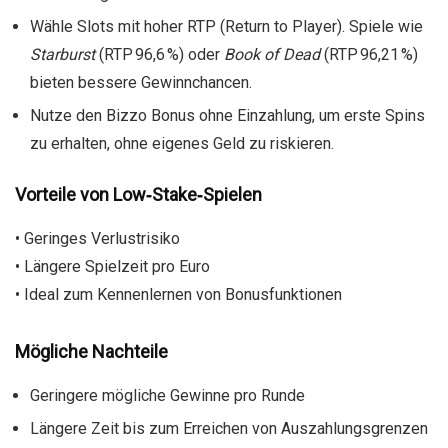
Wähle Slots mit hoher RTP (Return to Player). Spiele wie
Starburst
(RTP 96,6 %) oder
Book of Dead
(RTP 96,21 %)
bieten bessere Gewinnchancen.
Nutze den Bizzo Bonus ohne Einzahlung, um erste Spins
zu erhalten, ohne eigenes Geld zu riskieren.
Vorteile von Low‑Stake‑Spielen
• Geringes Verlustrisiko
• Längere Spielzeit pro Euro
• Ideal zum Kennenlernen von Bonusfunktionen
Mögliche Nachteile
Geringere mögliche Gewinne pro Runde
Längere Zeit bis zum Erreichen von Auszahlungsgrenzen