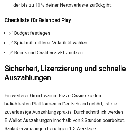
der bis zu 10 % deiner Nettoverluste zurückgibt.
Checkliste für Balanced Play
✅ Budget festlegen
✅ Spiel mit mittlerer Volatilität wählen
✅ Bonus und Cashback aktiv nutzen
Sicherheit, Lizenzierung und schnelle
Auszahlungen
Ein weiterer Grund, warum Bizzo Casino zu den
beliebtesten Plattformen in Deutschland gehört, ist die
zuverlässige Auszahlungspraxis. Durchschnittlich werden
E‑Wallet‑Auszahlungen innerhalb von 2 Stunden bearbeitet,
Banküberweisungen benötigen 1‑3 Werktage.