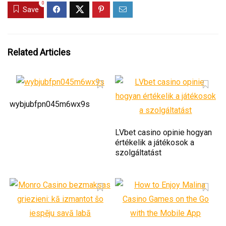
0
Save
Related Articles
wybjubfpn045m6wx9s
LVbet casino opinie hogyan
értékelik a játékosok a
szolgáltatást