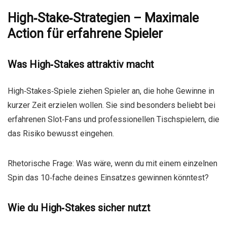
High‑Stake‑Strategien – Maximale
Action für erfahrene Spieler
Was High‑Stakes attraktiv macht
High‑Stakes‑Spiele ziehen Spieler an, die hohe Gewinne in
kurzer Zeit erzielen wollen. Sie sind besonders beliebt bei
erfahrenen Slot‑Fans und professionellen Tischspielern, die
das Risiko bewusst eingehen.
Rhetorische Frage: Was wäre, wenn du mit einem einzelnen
Spin das 10‑fache deines Einsatzes gewinnen könntest?
Wie du High‑Stakes sicher nutzt