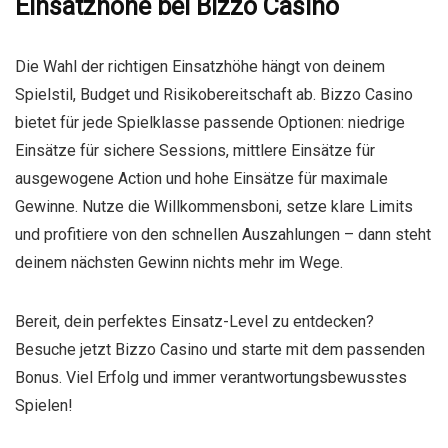
Einsatzhöhe bei Bizzo Casino
Die Wahl der richtigen Einsatzhöhe hängt von deinem
Spielstil, Budget und Risikobereitschaft ab. Bizzo Casino
bietet für jede Spielklasse passende Optionen: niedrige
Einsätze für sichere Sessions, mittlere Einsätze für
ausgewogene Action und hohe Einsätze für maximale
Gewinne. Nutze die Willkommensboni, setze klare Limits
und profitiere von den schnellen Auszahlungen – dann steht
deinem nächsten Gewinn nichts mehr im Wege.
Bereit, dein perfektes Einsatz-Level zu entdecken?
Besuche jetzt Bizzo Casino und starte mit dem passenden
Bonus. Viel Erfolg und immer verantwortungsbewusstes
Spielen!