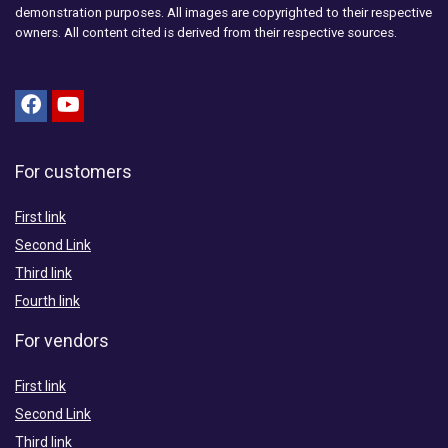
demonstration purposes. All images are copyrighted to their respective
owners. All content cited is derived from their respective sources.
For customers
First link
Second Link
Third link
Fourth link
For vendors
First link
Second Link
Third link