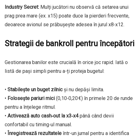
Industry Secret:
Mulți jucători nu observă că setarea unui
prag prea mare (ex. x15) poate duce la pierderi frecvente,
deoarece avionul se prăbușește adesea în jurul x8‑x12.
Strategii de bankroll pentru începători
Gestionarea banilor este crucială în orice joc rapid. Iată o
listă de pași simpli pentru a-ți proteja bugetul:
•
Stabilește un buget zilnic
și nu depăși limita.
•
Folosește pariuri mici
(0,10‑0,20 €) în primele 20 de runde
pentru a înțelege ritmul.
•
Activează auto cash‑out la x3‑x4
până când devii
confortabil cu timing‑ul manual.
•
Înregistrează rezultatele
într-un jurnal pentru a identifica