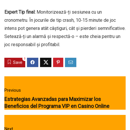
Expert Tip final:
Monitorizează-ți sesiunea cu un
cronometru. În jocurile de tip crash, 10‑15 minute de joc
intens pot genera atât câștiguri, cât și pierderi semnificative.
Setează‑ți un alarmă și respectă‑o – este cheia pentru un
joc responsabil și profitabil.
0
Save
Previous
Estrategias Avanzadas para Maximizar los
Beneficios del Programa VIP en Casino Online
Next