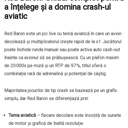
a înțelege și a domina crash‑ul
aviatic
Red Baron este un joc live cu temă aviatică în care un avion
decolează și multiplicatorul crește rapid de la x1. Jucătorul
poate închide runda manual sau poate activa auto cash‑out
înainte ca avionul să se prăbușească. Cu un plafon maxim
de 20 000x pe miză și un RTP de 97 %, titlul oferă o
combinație rară de adrenalină și potențial de câștig.
Majoritatea jocurilor de tip crash se bazează pe un grafic
simplu, dar Red Baron se diferențiază prin:
Tema aviatică
– fiecare decolare este însoțită de sunete
de motor și grafică de înaltă rezoluție.