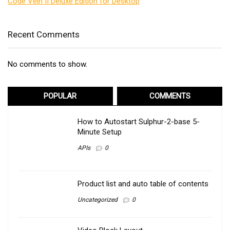
Code Vein II Deluxe Edition for Desktop
Recent Comments
No comments to show.
POPULAR
COMMENTS
How to Autostart Sulphur-2-base 5-
Minute Setup
APIs
0
Product list and auto table of contents
Uncategorized
0