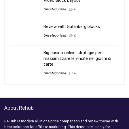
Video Block Layout
Uncategorized
0
Review with Gutenberg blocks
Uncategorized
0
Big casino online: strategie per
massimizzare le vincite nei giochi di
carte
Uncategorized
0
About Rehub
Re:Hub is modern all in one price comparison and review theme with
best solutions for affiliate marketing. This demo site is only for