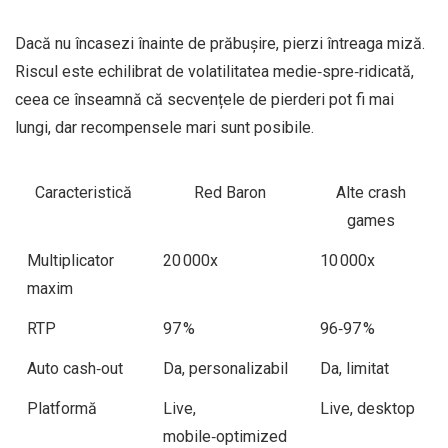
Dacă nu încasezi înainte de prăbușire, pierzi întreaga miză.
Riscul este echilibrat de volatilitatea medie‑spre‑ridicată,
ceea ce înseamnă că secvențele de pierderi pot fi mai
lungi, dar recompensele mari sunt posibile.
Caracteristică
Red Baron
Alte crash
games
Multiplicator
20 000x
10 000x
maxim
RTP
97 %
96‑97 %
Auto cash‑out
Da, personalizabil
Da, limitat
Platformă
Live,
Live, desktop
mobile‑optimized