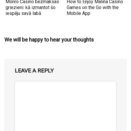
Monro Casino bezmaksas
How to Enjoy Malina Casino
griezieni: kā izmantot šo
Games on the Go with the
iespēju savā labā
Mobile App
We will be happy to hear your thoughts
LEAVE A REPLY