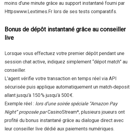
moins d’une minute grâce au support instantané fourni par
Httpswww.Lextimes.Fr lors de ses tests comparatifs.
Bonus de dépôt instantané grâce au conseiller
live
Lorsque vous effectuez votre premier dépôt pendant une
session chat active, indiquez simplement “dépot match” au
conseiller.
L’agent vérifie votre transaction en temps réel via API
sécurisée puis applique automatiquement un match‑deposit
allant jusqu’à 150 % jusqu’à 500 €.
Exemple réel :
lors d’une soirée spéciale “Amazon Pay
Night” proposée par
CasinoStream*, plusieurs joueurs ont
profité du bonus instantané grâce au dialogue direct avec
leur conseiller live dédié aux paiements numériques.