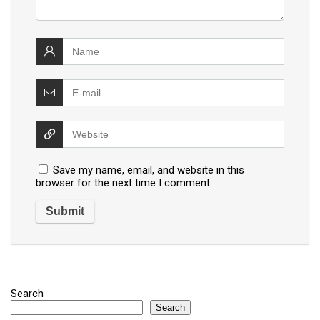
Save my name, email, and website in this
browser for the next time I comment.
Search
Search