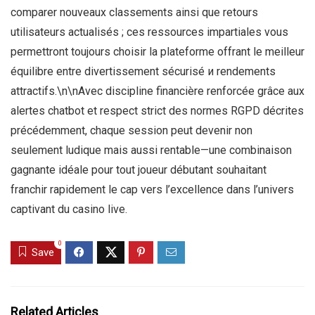
comparer nouveaux classements ainsi que retours
utilisateurs actualisés ; ces ressources impartiales vous
permettront toujours choisir la plateforme offrant le meilleur
équilibre entre divertissement sécurisé и rendements
attractifs.\n\nAvec discipline financière renforcée grâce aux
alertes chatbot et respect strict des normes RGPD décrites
précédemment, chaque session peut devenir non
seulement ludique mais aussi rentable—une combinaison
gagnante idéale pour tout joueur débutant souhaitant
franchir rapidement le cap vers l’excellence dans l’univers
captivant du casino live.
0
Save
Related Articles