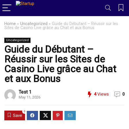
Home
»
Uncategorized
»
Guide du Débutant – Réussir sur les
Sites de Casino Live grâce au Chat et aux Bonus
Uncategorized
Guide du Débutant –
Réussir sur les Sites de
Casino Live grâce au Chat
et aux Bonus
Test 1
4
Views
0
May 11, 2026
0
Save