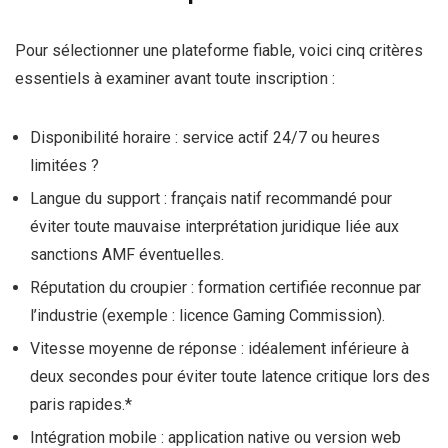
Pour sélectionner une plateforme fiable, voici cinq critères
essentiels à examiner avant toute inscription :
Disponibilité horaire : service actif 24/7 ou heures
limitées ?
Langue du support : français natif recommandé pour
éviter toute mauvaise interprétation juridique liée aux
sanctions AMF éventuelles.
Réputation du croupier : formation certifiée reconnue par
l’industrie (exemple : licence Gaming Commission).
Vitesse moyenne de réponse : idéalement inférieure à
deux secondes pour éviter toute latence critique lors des
paris rapides.*
Intégration mobile : application native ou version web