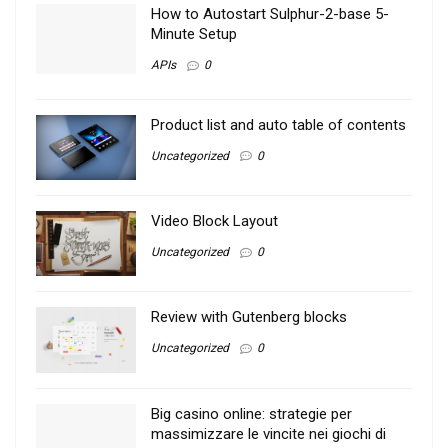
How to Autostart Sulphur-2-base 5-
Minute Setup
APIs
0
Product list and auto table of contents
Uncategorized
0
Video Block Layout
Uncategorized
0
Review with Gutenberg blocks
Uncategorized
0
Big casino online: strategie per
massimizzare le vincite nei giochi di