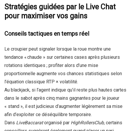
Stratégies guidées par le Live Chat
pour maximiser vos gains
Conseils tactiques en temps réel
Le croupier peut signaler lorsque la roue montre une
tendance « chaude » sur certaines cases après plusieurs
rotations identiques ; profiter alors d’une mise
proportionnelle augmente vos chances statistiques selon
l’équation classique RTP × volatilité.
Au blackjack, si l’agent indique qu’il reste plus hautes cartes
dans le sabot après cinq mains gagnantes pour le joueur
« stand », il est judicieux d’augmenter légèrement sa mise
afin d’exploiter ce déséquilibre temporaire.
Dans
LiveBaccarat
organisé par
HighRollersClub
, certains
conseillers suggèrent également quand placer un pari