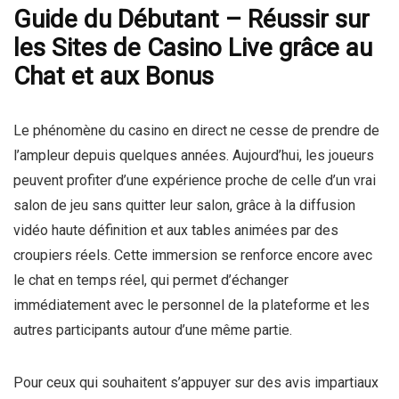
Guide du Débutant – Réussir sur
les Sites de Casino Live grâce au
Chat et aux Bonus
Le phénomène du casino en direct ne cesse de prendre de
l’ampleur depuis quelques années. Aujourd’hui, les joueurs
peuvent profiter d’une expérience proche de celle d’un vrai
salon de jeu sans quitter leur salon, grâce à la diffusion
vidéo haute définition et aux tables animées par des
croupiers réels. Cette immersion se renforce encore avec
le chat en temps réel, qui permet d’échanger
immédiatement avec le personnel de la plateforme et les
autres participants autour d’une même partie.
Pour ceux qui souhaitent s’appuyer sur des avis impartiaux