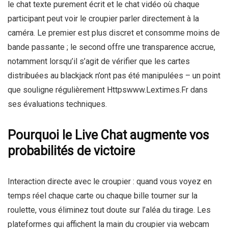
le chat texte purement écrit et le chat vidéo où chaque
participant peut voir le croupier parler directement à la
caméra. Le premier est plus discret et consomme moins de
bande passante ; le second offre une transparence accrue,
notamment lorsqu’il s’agit de vérifier que les cartes
distribuées au blackjack n’ont pas été manipulées – un point
que souligne régulièrement Httpswww.Lextimes.Fr dans
ses évaluations techniques.
Pourquoi le Live Chat augmente vos
probabilités de victoire
Interaction directe avec le croupier : quand vous voyez en
temps réel chaque carte ou chaque bille tourner sur la
roulette, vous éliminez tout doute sur l’aléa du tirage. Les
plateformes qui affichent la main du croupier via webcam