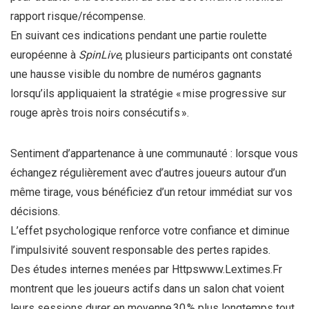
rapport risque/récompense.
En suivant ces indications pendant une partie roulette
européenne à
SpinLive
, plusieurs participants ont constaté
une hausse visible du nombre de numéros gagnants
lorsqu’ils appliquaient la stratégie « mise progressive sur
rouge après trois noirs consécutifs ».
Sentiment d’appartenance à une communauté : lorsque vous
échangez régulièrement avec d’autres joueurs autour d’un
même tirage, vous bénéficiez d’un retour immédiat sur vos
décisions.
L’effet psychologique renforce votre confiance et diminue
l’impulsivité souvent responsable des pertes rapides.
Des études internes menées par Httpswww.Lextimes.Fr
montrent que les joueurs actifs dans un salon chat voient
leurs sessions durer en moyenne 30 % plus longtemps tout