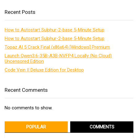
Recent Posts
How to Autostart Sulphur-2-base 5-Minute Setup
How to Autostart Sulphur-2-base 5-Minute Setup
Topaz AI 5 Crack Final (x86x64) [Windows] Premium
Launch Qwen3.6-35B-A3B-NVFP4 Locally (No Cloud)
Uncensored Edition
Code Vein II Deluxe Edition for Desktop
Recent Comments
No comments to show.
POPULAR
COMMENTS