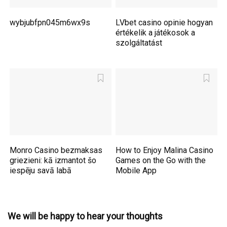
wybjubfpn045m6wx9s
LVbet casino opinie hogyan
értékelik a játékosok a
szolgáltatást
Monro Casino bezmaksas
How to Enjoy Malina Casino
griezieni: kā izmantot šo
Games on the Go with the
iespēju savā labā
Mobile App
We will be happy to hear your thoughts