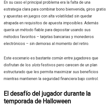
En su caso el principal problema era la falta de una
estrategia clara para combinar bono bienvenida, giros gratis
y apuestas en juegos con alta volatilidad sin quedar
atrapada en requisitos de apuesta imposibles. Además
quería un método fiable para depositar usando sus
métodos favoritos – tarjetas bancarias y monederos
electrónicos – sin demoras al momento del retiro.
Este escenario es bastante común entre jugadores que
disfrutan de los
slots
festivos pero carecen de un plan
estructurado que les permita maximizar sus beneficios
mientras mantienen la seguridad financiera bajo control.
El desafío del jugador durante la
temporada de Halloween