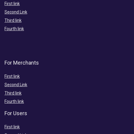
First link
Second Link
Third link
Fourth link
For Merchants
First link
Second Link
Third link
Fourth link
For Users
First link