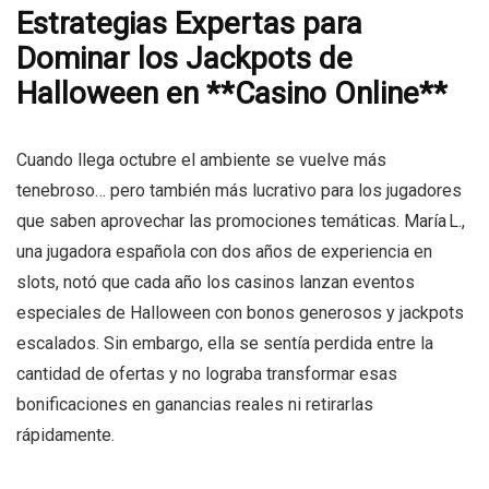
Estrategias Expertas para
Dominar los Jackpots de
Halloween en **Casino Online**
Cuando llega octubre el ambiente se vuelve más
tenebroso… pero también más lucrativo para los jugadores
que saben aprovechar las promociones temáticas. María L.,
una jugadora española con dos años de experiencia en
slots, notó que cada año los casinos lanzan eventos
especiales de Halloween con bonos generosos y jackpots
escalados. Sin embargo, ella se sentía perdida entre la
cantidad de ofertas y no lograba transformar esas
bonificaciones en ganancias reales ni retirarlas
rápidamente.