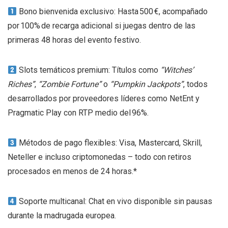
Bono bienvenida exclusivo: Hasta 500 €, acompañado
por 100% de recarga adicional si juegas dentro de las
primeras 48 horas del evento festivo.
Slots temáticos premium: Títulos como
“Witches’
Riches”
,
“Zombie Fortune”
o
“Pumpkin Jackpots”
, todos
desarrollados por proveedores líderes como NetEnt y
Pragmatic Play con RTP medio del 96%​.​
Métodos de pago flexibles: Visa, Mastercard, Skrill,
Neteller e incluso criptomonedas – todo con retiros
procesados en menos de 24 horas.*
Soporte multicanal: Chat en vivo disponible sin pausas
durante la madrugada europea.