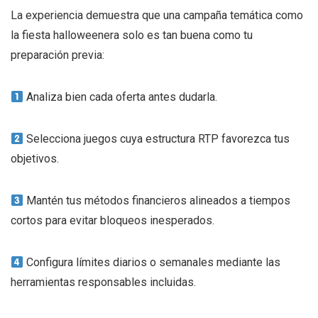
La experiencia demuestra que una campaña temática como
la fiesta halloweenera solo es tan buena como tu
preparación previa:
Analiza bien cada oferta antes dudarla.
Selecciona juegos cuya estructura RTP favorezca tus
objetivos.
Mantén tus métodos financieros alineados a tiempos
cortos para evitar bloqueos inesperados.
Configura límites diarios o semanales mediante las
herramientas responsables incluidas.