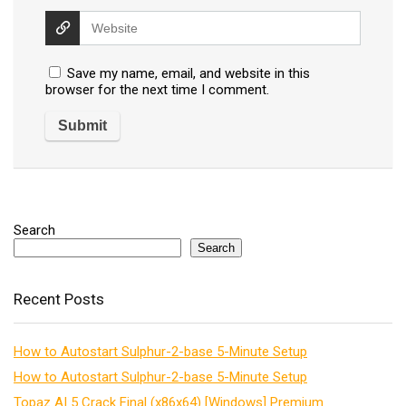
Save my name, email, and website in this
browser for the next time I comment.
Search
Search
Recent Posts
How to Autostart Sulphur-2-base 5-Minute Setup
How to Autostart Sulphur-2-base 5-Minute Setup
Topaz AI 5 Crack Final (x86x64) [Windows] Premium