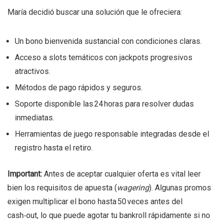
María decidió buscar una solución que le ofreciera:
Un bono bienvenida sustancial con condiciones claras.
Acceso a slots temáticos con jackpots progresivos
atractivos.
Métodos de pago rápidos y seguros.
Soporte disponible las 24 horas para resolver dudas
inmediatas.
Herramientas de juego responsable integradas desde el
registro hasta el retiro.
Important:
Antes de aceptar cualquier oferta es vital leer
bien los requisitos de apuesta (
wagering
). Algunas promos
exigen multiplicar el bono hasta 50 veces antes del
cash‑out, lo que puede agotar tu bankroll rápidamente si no