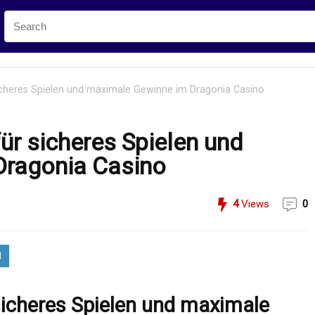
icheres Spielen und maximale Gewinne im Dragonia Casino
ür sicheres Spielen und
Dragonia Casino
4
Views
0
sicheres Spielen und maximale