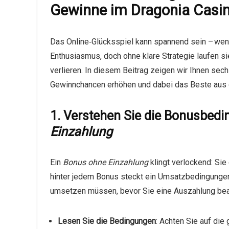
Gewinne im Dragonia Casi
Das Online‑Glücksspiel kann spannend sein – wenn 
Enthusiasmus, doch ohne klare Strategie laufen si
verlieren. In diesem Beitrag zeigen wir Ihnen sec
Gewinnchancen erhöhen und dabei das Beste aus 
1. Verstehen Sie die Bonusbed
Einzahlung
Ein
Bonus ohne Einzahlung
klingt verlockend: Sie
hinter jedem Bonus steckt ein Umsatz­bedingunge
umsetzen müssen, bevor Sie eine Auszahlung bea
Lesen Sie die Bedingungen
: Achten Sie auf die 