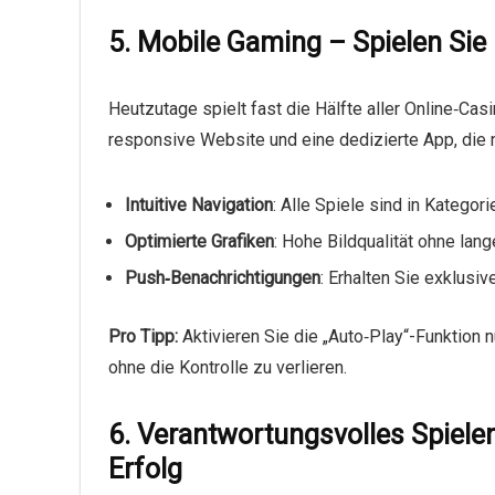
5. Mobile Gaming – Spielen Sie 
Heutzutage spielt fast die Hälfte aller Online‑C
responsive Website und eine dedizierte App, die n
Intuitive Navigation
: Alle Spiele sind in Kategorie
Optimierte Grafiken
: Hohe Bildqualität ohne lan
Push‑Benachrichtigungen
: Erhalten Sie exklus
Pro Tipp:
Aktivieren Sie die „Auto‑Play“-Funktion 
ohne die Kontrolle zu verlieren.
6. Verantwortungsvolles Spiele
Erfolg