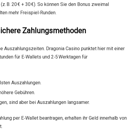
e (z. B. 20 € + 30 €). So können Sie den Bonus zweimal
lten mehr Freispiel‑Runden.
 sichere Zahlungsmethoden
ge Auszahlungszeiten. Dragonia Casino punktet hier mit einer
tunden für E‑Wallets und 2‑5 Werktagen für
lsten Auszahlungen.
 höhere Gebühren.
en, sind aber bei Auszahlungen langsamer.
hlung per E‑Wallet beantragen, erhalten ihr Geld innerhalb von
t.