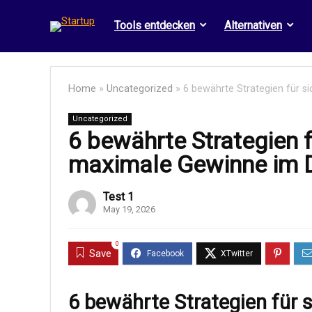
Tools entdecken
Alternativen
Home
»
Uncategorized
»
6 bewährte Strategien für s
Uncategorized
6 bewährte Strategien f
maximale Gewinne im 
Test 1
May 19, 2026
0
Save
6 bewährte Strategien für 