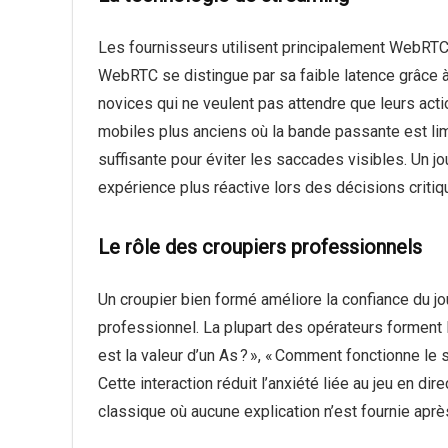
Les fournisseurs utilisent principalement WebRTC
WebRTC se distingue par sa faible latence grâce à
novices qui ne veulent pas attendre que leurs act
mobiles plus anciens où la bande passante est li
suffisante pour éviter les saccades visibles. Un j
expérience plus réactive lors des décisions criti
Le rôle des croupiers professionnels
Un croupier bien formé améliore la confiance du jo
professionnel. La plupart des opérateurs forment 
est la valeur d’un As ? », « Comment fonctionne le s
Cette interaction réduit l’anxiété liée au jeu en di
classique où aucune explication n’est fournie apr