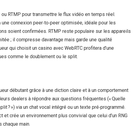
 ou RTMP pour transmettre le flux vidéo en temps réel.
 une connexion peer‑to‑peer optimisée, idéale pour les
ions soient confirmées. RTMP reste populaire sur les appareils
mitée ; il compresse davantage mais garde une qualité
oueur qui choisit un casino avec WebRTC profitera d’une
ques comme le doublement ou le split.
ueur débutant grâce à une diction claire et à un comportement
leurs dealers à répondre aux questions fréquentes (« Quelle
plit ? ») via un chat vocal intégré ou un texte pré‑programmé.
rect et crée un environnement plus convivial que celui d’un RNG
ès chaque main.