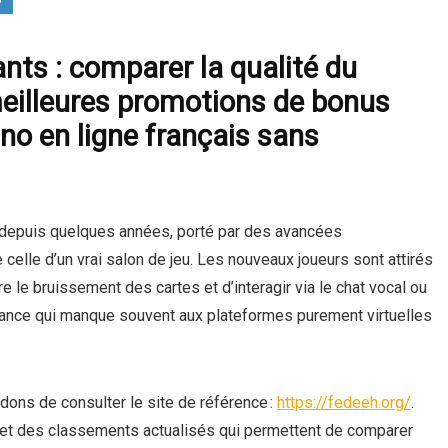
nts : comparer la qualité du
 meilleures promotions de bonus
ino en ligne français sans
 depuis quelques années, porté par des avancées
celle d’un vrai salon de jeu. Les nouveaux joueurs sont attirés
dre le bruissement des cartes et d’interagir via le chat vocal ou
iance qui manque souvent aux plateformes purement virtuelles
ons de consulter le site de référence :
https://fedeeh.org/
.
et des classements actualisés qui permettent de comparer