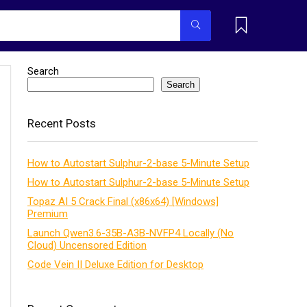
Search
Search
Recent Posts
How to Autostart Sulphur-2-base 5-Minute Setup
How to Autostart Sulphur-2-base 5-Minute Setup
Topaz AI 5 Crack Final (x86x64) [Windows]
Premium
Launch Qwen3.6-35B-A3B-NVFP4 Locally (No
Cloud) Uncensored Edition
Code Vein II Deluxe Edition for Desktop