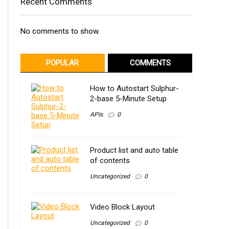
Recent Comments
No comments to show.
POPULAR
COMMENTS
How to Autostart Sulphur-
2-base 5-Minute Setup
APIs
0
Product list and auto table
of contents
Uncategorized
0
Video Block Layout
Uncategorized
0