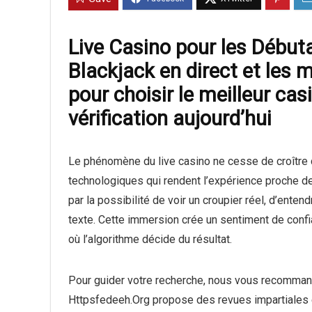
Live Casino pour les Débuta
Blackjack en direct et les
pour choisir le meilleur cas
vérification aujourd’hui
Le phénomène du live casino ne cesse de croître
technologiques qui rendent l’expérience proche de 
par la possibilité de voir un croupier réel, d’enten
texte. Cette immersion crée un sentiment de conf
où l’algorithme décide du résultat.
Pour guider votre recherche, nous vous recommand
Httpsfedeeh.Org propose des revues impartiales 