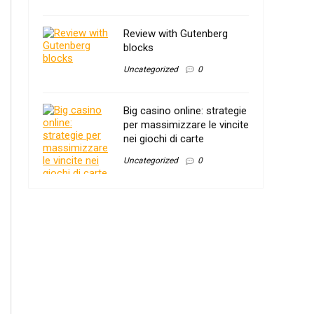
Review with Gutenberg
blocks
Uncategorized
0
Big casino online: strategie
per massimizzare le vincite
nei giochi di carte
Uncategorized
0