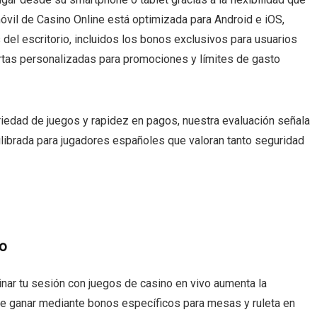
móvil de Casino Online está optimizada para Android e iOS,
del escritorio, incluidos los bonos exclusivos para usuarios
ertas personalizadas para promociones y límites de gasto
riedad de juegos y rapidez en pagos, nuestra evaluación señala
ibrada para jugadores españoles que valoran tanto seguridad
vo
inar tu sesión con juegos de casino en vivo aumenta la
 de ganar mediante bonos específicos para mesas y ruleta en