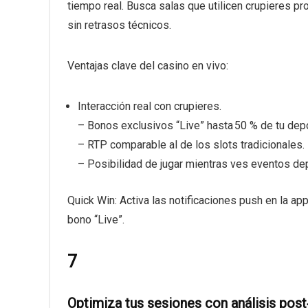
tiempo real. Busca salas que utilicen crupieres p
sin retrasos técnicos.
Ventajas clave del casino en vivo:
Interacción real con crupieres.
– Bonos exclusivos “Live” hasta 50 % de tu dep
– RTP comparable al de los slots tradicionales.
– Posibilidad de jugar mientras ves eventos d
Quick Win: Activa las notificaciones push en la ap
bono “Live”.
7
Optimiza tus sesiones con análisis post