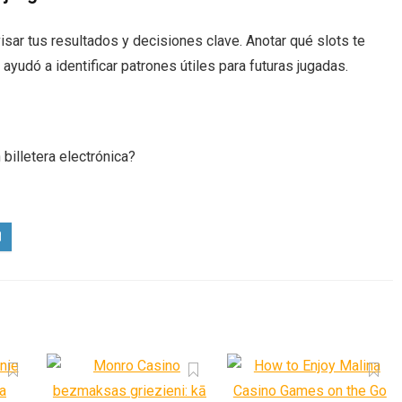
isar tus resultados y decisiones clave. Anotar qué slots te
ayudó a identificar patrones útiles para futuras jugadas.
billetera electrónica?