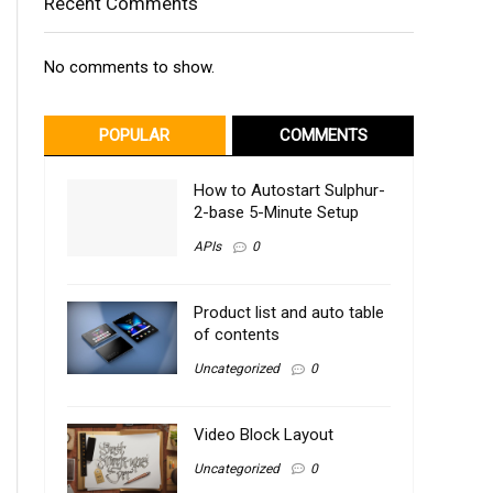
Recent Comments
No comments to show.
POPULAR
COMMENTS
How to Autostart Sulphur-
2-base 5-Minute Setup
APIs
0
Product list and auto table
of contents
Uncategorized
0
Video Block Layout
Uncategorized
0