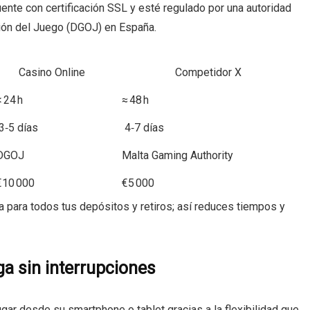
ente con certificación SSL y esté regulado por una autoridad
ión del Juego (DGOJ) en España.
Casino Online
Competidor X
< 24 h
≈ 48 h
3‑5 días
4‑7 días
DGOJ
Malta Gaming Authority
€10 000
€5 000
a para todos tus depósitos y retiros; así reduces tiempos y
ega sin interrupciones
ugar desde su smartphone o tablet gracias a la flexibilidad que