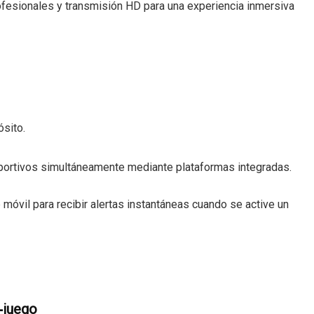
rofesionales y transmisión HD para una experiencia inmersiva
ósito.
eportivos simultáneamente mediante plataformas integradas.
p móvil para recibir alertas instantáneas cuando se active un
‑juego