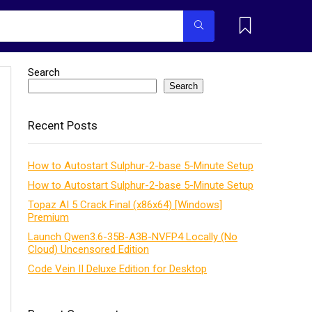
Search
Search
Recent Posts
How to Autostart Sulphur-2-base 5-Minute Setup
How to Autostart Sulphur-2-base 5-Minute Setup
Topaz AI 5 Crack Final (x86x64) [Windows]
Premium
Launch Qwen3.6-35B-A3B-NVFP4 Locally (No
Cloud) Uncensored Edition
Code Vein II Deluxe Edition for Desktop