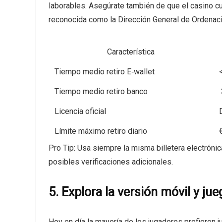
laborables. Asegúrate también de que el casino cu
reconocida como la Dirección General de Ordenac
Característica
Tiempo medio retiro E‑wallet
Tiempo medio retiro banco
Licencia oficial
Límite máximo retiro diario
Pro Tip: Usa siempre la misma billetera electrónic
posibles verificaciones adicionales.
5. Explora la versión móvil y ju
Hoy en día la mayoría de los jugadores prefieren j